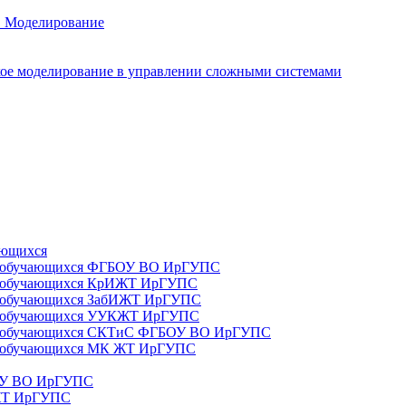
. Моделирование
ое моделирование в управлении сложными системами
ающихся
да) обучающихся ФГБОУ ВО ИрГУПС
да) обучающихся КрИЖТ ИрГУПС
а) обучающихся ЗабИЖТ ИрГУПС
да) обучающихся УУКЖТ ИрГУПС
да) обучающихся СКТиС ФГБОУ ВО ИрГУПС
а) обучающихся МК ЖТ ИрГУПС
БОУ ВО ИрГУПС
ИЖТ ИрГУПС