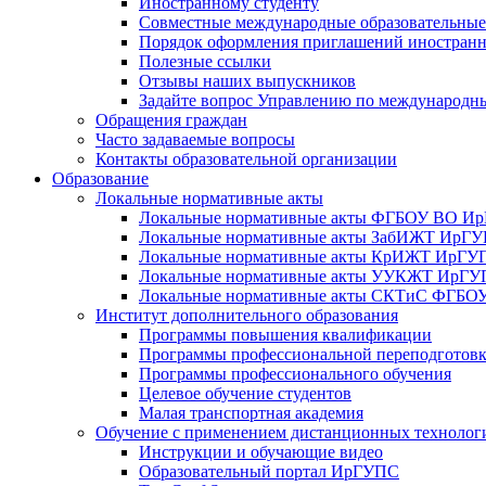
Иностранному студенту
Совместные международные образовательны
Порядок оформления приглашений иностран
Полезные ссылки
Отзывы наших выпускников
Задайте вопрос Управлению по международн
Обращения граждан
Часто задаваемые вопросы
Контакты образовательной организации
Образование
Локальные нормативные акты
Локальные нормативные акты ФГБОУ ВО И
Локальные нормативные акты ЗабИЖТ ИрГ
Локальные нормативные акты КрИЖТ ИрГУ
Локальные нормативные акты УУКЖТ ИрГ
Локальные нормативные акты СКТиС ФГБ
Институт дополнительного образования
Программы повышения квалификации
Программы профессиональной переподготов
Программы профессионального обучения
Целевое обучение студентов
Малая транспортная академия
Обучение с применением дистанционных технолог
Инструкции и обучающие видео
Образовательный портал ИрГУПС