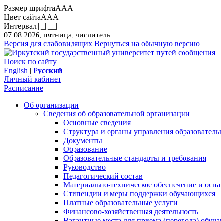
Размер шрифта
A
A
A
Цвет сайта
A
A
A
Интервал
||
|_|
|__|
07.08.2026, пятница, числитель
Версия для слабовидящих
Вернуться на обычную версию
Поиск по сайту
English
|
Русский
Личный кабинет
Расписание
Об организации
Сведения об образовательной организации
Основные сведения
Структура и органы управления образователь
Документы
Образование
Образовательные стандарты и требования
Руководство
Педагогический состав
Материально-техническое обеспечение и осна
Стипендии и меры поддержки обучающихся
Платные образовательные услуги
Финансово-хозяйственная деятельность
Вакантные места для приема (перевода) обуч