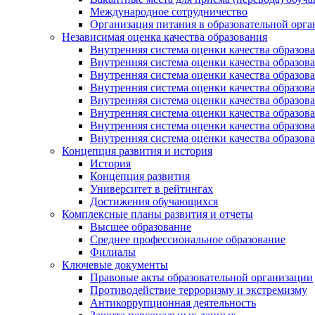
Международное сотрудничество
Организация питания в образовательной орг
Независимая оценка качества образования
Внутренняя система оценки качества образ
Внутренняя система оценки качества образ
Внутренняя система оценки качества образ
Внутренняя система оценки качества обра
Внутренняя система оценки качества обра
Внутренняя система оценки качества образ
Внутренняя система оценки качества образо
Внутренняя система оценки качества образо
Концепция развития и история
История
Концепция развития
Университет в рейтингах
Достижения обучающихся
Комплексные планы развития и отчеты
Высшее образование
Среднее профессиональное образование
Филиалы
Ключевые документы
Правовые акты образовательной организации
Противодействие терроризму и экстремизму
Антикоррупционная деятельность