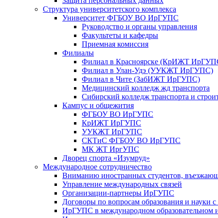
Защита персональных данных
Структура университетского комплекса
Университет ФГБОУ ВО ИрГУПС
Руководство и органы управления
Факультеты и кафедры
Приемная комиссия
Филиалы
Филиал в Красноярске (КрИЖТ ИрГУП
Филиал в Улан-Удэ (УУКЖТ ИрГУПС)
Филиал в Чите (ЗабИЖТ ИрГУПС)
Медицинский колледж жд транспорта
Сибирский колледж транспорта и строи
Кампус и общежития
ФГБОУ ВО ИрГУПС
КрИЖТ ИрГУПС
УУКЖТ ИрГУПС
СКТиС ФГБОУ ВО ИрГУПС
МК ЖТ ИргУПС
Дворец спорта «Изумруд»
Международное сотрудничество
Вниманию иностранных студентов, въезжаю
Управление международных связей
Организации-партнеры ИрГУПС
Договоры по вопросам образования и науки 
ИрГУПС в международном образовательном и