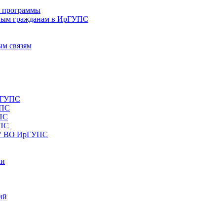
е программы
ным гражданам в ИрГУПС
ым связям
рГУПС
УПС
ПС
УПС
ОУ ВО ИрГУПС
ки
ий