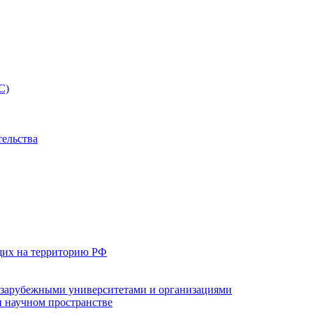
С)
тельства
щих на территорию РФ
с зарубежными университетами и организациями
 научном пространстве