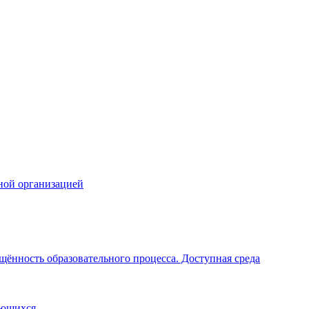
ной организацией
щённость образовательного процесса. Доступная среда
ающихся