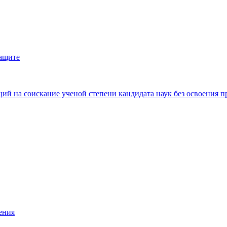
защите
ий на соискание ученой степени кандидата наук без освоения п
ения