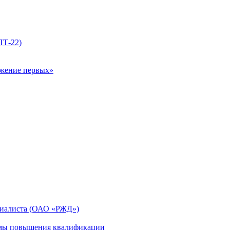
ПТ-22)
ижение первых»
циалиста (ОАО «РЖД»)
мы повышения квалификации