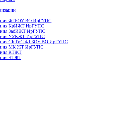
анизации
ования ФГБОУ ВО ИрГУПС
ования КрИЖТ ИрГУПС
ования ЗабИЖТ ИрГУПС
зования УУКЖТ ИрГУПС
зования СКТиС ФГБОУ ВО ИрГУПС
ования МК ЖТ ИрГУПС
вания КТЖТ
вания ЧТЖТ