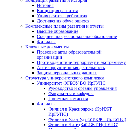
Концепция развития и история
История
Концепция развития
Университет в рейтингах
Достижения обучающихся
Комплексные планы развития и отчеты
Высшее образование
Среднее профессиональное образование
Филиалы
Ключевые документы
Правовые акты образовательной
организации
Противодействие терроризму и экстремизму
Антикоррупционная деятельность
Защита персональных данных
Структура университетского комплекса
Университет ФГБОУ ВО ИрГУПС
Руководство и органы управления
Факультеты и кафедры
Приемная комиссия
Филиалы
Филиал в Красноярске (КрИЖТ
ИрГУПС)
Филиал в Улан-Удэ (УУКЖТ ИрГУПС)
Филиал в Чите (ЗабИЖТ ИрГУПС)