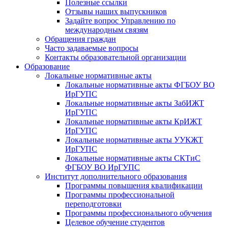
Полезные ссылки
Отзывы наших выпускников
Задайте вопрос Управлению по
международным связям
Обращения граждан
Часто задаваемые вопросы
Контакты образовательной организации
Образование
Локальные нормативные акты
Локальные нормативные акты ФГБОУ ВО
ИрГУПС
Локальные нормативные акты ЗабИЖТ
ИрГУПС
Локальные нормативные акты КрИЖТ
ИрГУПС
Локальные нормативные акты УУКЖТ
ИрГУПС
Локальные нормативные акты СКТиС
ФГБОУ ВО ИрГУПС
Институт дополнительного образования
Программы повышения квалификации
Программы профессиональной
переподготовки
Программы профессионального обучения
Целевое обучение студентов