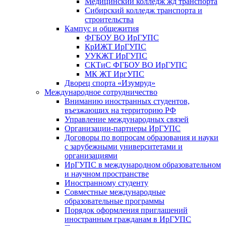
Медицинский колледж жд транспорта
Сибирский колледж транспорта и
строительства
Кампус и общежития
ФГБОУ ВО ИрГУПС
КрИЖТ ИрГУПС
УУКЖТ ИрГУПС
СКТиС ФГБОУ ВО ИрГУПС
МК ЖТ ИргУПС
Дворец спорта «Изумруд»
Международное сотрудничество
Вниманию иностранных студентов,
въезжающих на территорию РФ
Управление международных связей
Организации-партнеры ИрГУПС
Договоры по вопросам образования и науки
с зарубежными университетами и
организациями
ИрГУПС в международном образовательном
и научном пространстве
Иностранному студенту
Совместные международные
образовательные программы
Порядок оформления приглашений
иностранным гражданам в ИрГУПС