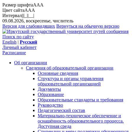
Размер шрифта
A
A
A
Цвет сайта
A
A
A
Интервал
||
|_|
|__|
09.08.2026, воскресенье, числитель
Версия для слабовидящих
Вернуться на обычную версию
Поиск по сайту
English
|
Русский
Личный кабинет
Расписание
Об организации
Сведения об образовательной организации
Основные сведения
Структура и органы управления
образовательной организацией
Документы
Образование
Образовательные стандарты и требования
Руководство
Педагогический состав
Материально-техническое обеспечение и
оснащённость образовательного процесса.
Доступная среда
Стипендии и меры поддержки обучающихся