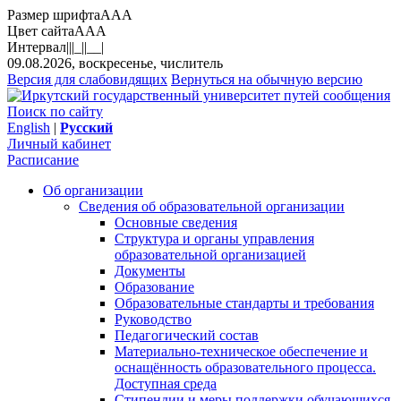
Размер шрифта
A
A
A
Цвет сайта
A
A
A
Интервал
||
|_|
|__|
09.08.2026, воскресенье, числитель
Версия для слабовидящих
Вернуться на обычную версию
Поиск по сайту
English
|
Русский
Личный кабинет
Расписание
Об организации
Сведения об образовательной организации
Основные сведения
Структура и органы управления
образовательной организацией
Документы
Образование
Образовательные стандарты и требования
Руководство
Педагогический состав
Материально-техническое обеспечение и
оснащённость образовательного процесса.
Доступная среда
Стипендии и меры поддержки обучающихся