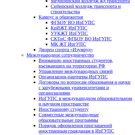
Медицинский колледж жд транспорта
Сибирский колледж транспорта и
строительства
Кампус и общежития
ФГБОУ ВО ИрГУПС
КрИЖТ ИрГУПС
УУКЖТ ИрГУПС
СКТиС ФГБОУ ВО ИрГУПС
МК ЖТ ИргУПС
Дворец спорта «Изумруд»
Международное сотрудничество
Вниманию иностранных студентов,
въезжающих на территорию РФ
Управление международных связей
Организации-партнеры ИрГУПС
Договоры по вопросам образования и науки
с зарубежными университетами и
организациями
ИрГУПС в международном образовательном
и научном пространстве
Иностранному студенту
Совместные международные
образовательные программы
Порядок оформления приглашений
иностранным гражданам в ИрГУПС