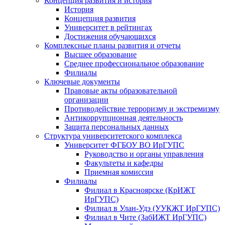
Концепция развития и история
История
Концепция развития
Университет в рейтингах
Достижения обучающихся
Комплексные планы развития и отчеты
Высшее образование
Среднее профессиональное образование
Филиалы
Ключевые документы
Правовые акты образовательной
организации
Противодействие терроризму и экстремизму
Антикоррупционная деятельность
Защита персональных данных
Структура университетского комплекса
Университет ФГБОУ ВО ИрГУПС
Руководство и органы управления
Факультеты и кафедры
Приемная комиссия
Филиалы
Филиал в Красноярске (КрИЖТ
ИрГУПС)
Филиал в Улан-Удэ (УУКЖТ ИрГУПС)
Филиал в Чите (ЗабИЖТ ИрГУПС)