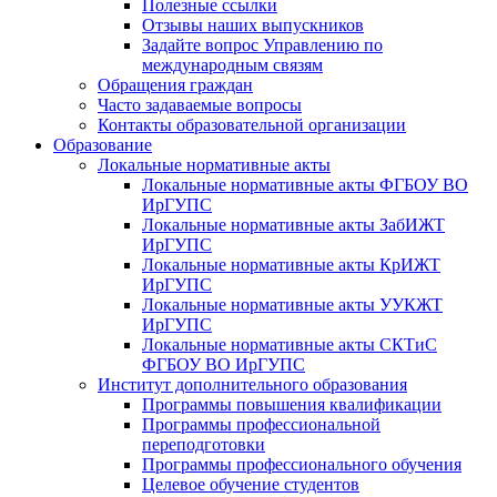
Полезные ссылки
Отзывы наших выпускников
Задайте вопрос Управлению по
международным связям
Обращения граждан
Часто задаваемые вопросы
Контакты образовательной организации
Образование
Локальные нормативные акты
Локальные нормативные акты ФГБОУ ВО
ИрГУПС
Локальные нормативные акты ЗабИЖТ
ИрГУПС
Локальные нормативные акты КрИЖТ
ИрГУПС
Локальные нормативные акты УУКЖТ
ИрГУПС
Локальные нормативные акты СКТиС
ФГБОУ ВО ИрГУПС
Институт дополнительного образования
Программы повышения квалификации
Программы профессиональной
переподготовки
Программы профессионального обучения
Целевое обучение студентов