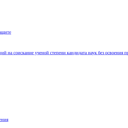
защите
ий на соискание ученой степени кандидата наук без освоения п
ения