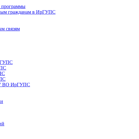
е программы
ным гражданам в ИрГУПС
ым связям
рГУПС
УПС
ПС
УПС
ОУ ВО ИрГУПС
ки
ий