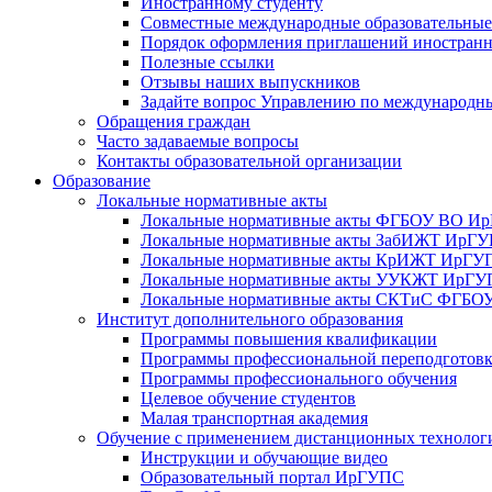
Иностранному студенту
Совместные международные образовательны
Порядок оформления приглашений иностран
Полезные ссылки
Отзывы наших выпускников
Задайте вопрос Управлению по международн
Обращения граждан
Часто задаваемые вопросы
Контакты образовательной организации
Образование
Локальные нормативные акты
Локальные нормативные акты ФГБОУ ВО И
Локальные нормативные акты ЗабИЖТ ИрГ
Локальные нормативные акты КрИЖТ ИрГУ
Локальные нормативные акты УУКЖТ ИрГ
Локальные нормативные акты СКТиС ФГБ
Институт дополнительного образования
Программы повышения квалификации
Программы профессиональной переподготов
Программы профессионального обучения
Целевое обучение студентов
Малая транспортная академия
Обучение с применением дистанционных технолог
Инструкции и обучающие видео
Образовательный портал ИрГУПС