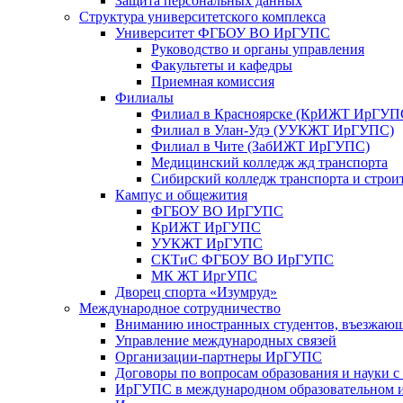
Защита персональных данных
Структура университетского комплекса
Университет ФГБОУ ВО ИрГУПС
Руководство и органы управления
Факультеты и кафедры
Приемная комиссия
Филиалы
Филиал в Красноярске (КрИЖТ ИрГУП
Филиал в Улан-Удэ (УУКЖТ ИрГУПС)
Филиал в Чите (ЗабИЖТ ИрГУПС)
Медицинский колледж жд транспорта
Сибирский колледж транспорта и строи
Кампус и общежития
ФГБОУ ВО ИрГУПС
КрИЖТ ИрГУПС
УУКЖТ ИрГУПС
СКТиС ФГБОУ ВО ИрГУПС
МК ЖТ ИргУПС
Дворец спорта «Изумруд»
Международное сотрудничество
Вниманию иностранных студентов, въезжаю
Управление международных связей
Организации-партнеры ИрГУПС
Договоры по вопросам образования и науки 
ИрГУПС в международном образовательном и