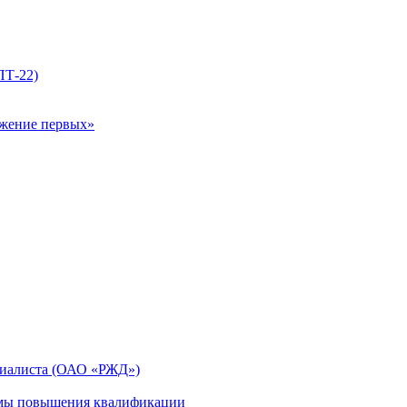
ПТ-22)
ижение первых»
циалиста (ОАО «РЖД»)
мы повышения квалификации