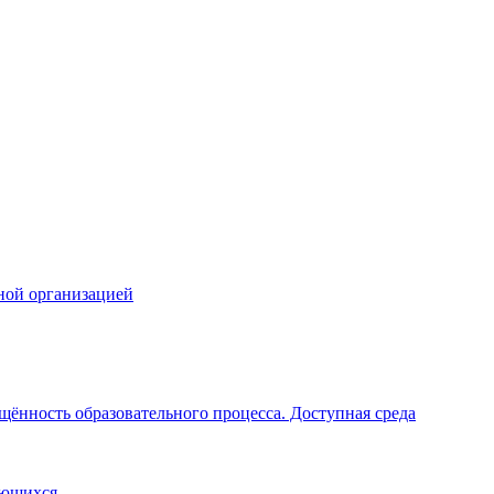
ной организацией
щённость образовательного процесса. Доступная среда
ающихся