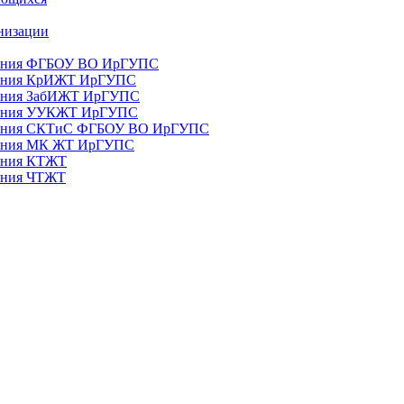
анизации
ования ФГБОУ ВО ИрГУПС
ования КрИЖТ ИрГУПС
ования ЗабИЖТ ИрГУПС
зования УУКЖТ ИрГУПС
зования СКТиС ФГБОУ ВО ИрГУПС
ования МК ЖТ ИрГУПС
вания КТЖТ
вания ЧТЖТ