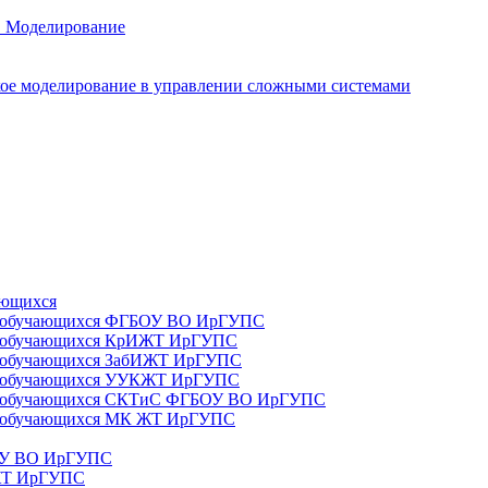
. Моделирование
ое моделирование в управлении сложными системами
ающихся
да) обучающихся ФГБОУ ВО ИрГУПС
да) обучающихся КрИЖТ ИрГУПС
а) обучающихся ЗабИЖТ ИрГУПС
да) обучающихся УУКЖТ ИрГУПС
да) обучающихся СКТиС ФГБОУ ВО ИрГУПС
а) обучающихся МК ЖТ ИрГУПС
БОУ ВО ИрГУПС
ИЖТ ИрГУПС