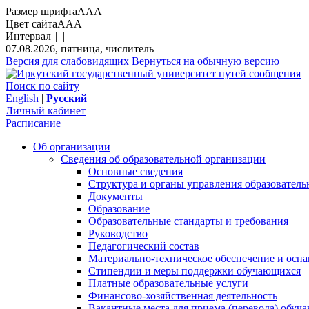
Размер шрифта
A
A
A
Цвет сайта
A
A
A
Интервал
||
|_|
|__|
07.08.2026, пятница, числитель
Версия для слабовидящих
Вернуться на обычную версию
Поиск по сайту
English
|
Русский
Личный кабинет
Расписание
Об организации
Сведения об образовательной организации
Основные сведения
Структура и органы управления образователь
Документы
Образование
Образовательные стандарты и требования
Руководство
Педагогический состав
Материально-техническое обеспечение и осна
Стипендии и меры поддержки обучающихся
Платные образовательные услуги
Финансово-хозяйственная деятельность
Вакантные места для приема (перевода) обуч