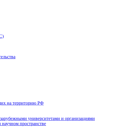
С)
тельства
щих на территорию РФ
с зарубежными университетами и организациями
 научном пространстве