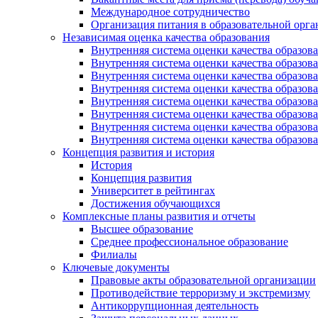
Международное сотрудничество
Организация питания в образовательной орг
Независимая оценка качества образования
Внутренняя система оценки качества образ
Внутренняя система оценки качества образ
Внутренняя система оценки качества образ
Внутренняя система оценки качества обра
Внутренняя система оценки качества обра
Внутренняя система оценки качества образ
Внутренняя система оценки качества образо
Внутренняя система оценки качества образо
Концепция развития и история
История
Концепция развития
Университет в рейтингах
Достижения обучающихся
Комплексные планы развития и отчеты
Высшее образование
Среднее профессиональное образование
Филиалы
Ключевые документы
Правовые акты образовательной организации
Противодействие терроризму и экстремизму
Антикоррупционная деятельность