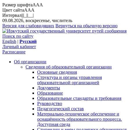
Размер шрифта
A
A
A
Цвет сайта
A
A
A
Интервал
||
|_|
|__|
09.08.2026, воскресенье, числитель
Версия для слабовидящих
Вернуться на обычную версию
Поиск по сайту
English
|
Русский
Личный кабинет
Расписание
Об организации
Сведения об образовательной организации
Основные сведения
Структура и органы управления
образовательной организацией
Документы
Образование
Образовательные стандарты и требования
Руководство
Педагогический состав
Материально-техническое обеспечение и
оснащённость образовательного процесса.
Доступная среда
Стипендии и меры поддержки обучающихся