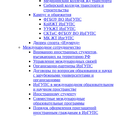
Медицинский колледж жд транспорта
Сибирский колледж транспорта и
строительства
Кампус и общежития
ФГБОУ ВО ИрГУПС
КрИЖТ ИрГУПС
УУКЖТ ИрГУПС
СКТиС ФГБОУ ВО ИрГУПС
МК ЖТ ИргУПС
Дворец спорта «Изумруд»
Международное сотрудничество
Вниманию иностранных студентов,
въезжающих на территорию РФ
Управление международных связей
Организации-партнеры ИрГУПС
Договоры по вопросам образования и науки
с зарубежными университетами и
организациями
ИрГУПС в международном образовательном
и научном пространстве
Иностранному студенту
Совместные международные
образовательные программы
Порядок оформления приглашений
иностранным гражданам в ИрГУПС