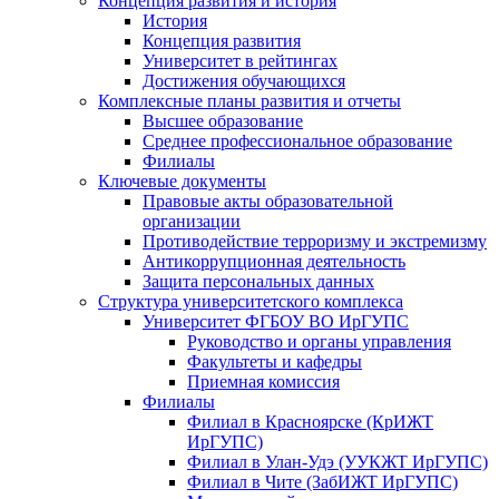
Концепция развития и история
История
Концепция развития
Университет в рейтингах
Достижения обучающихся
Комплексные планы развития и отчеты
Высшее образование
Среднее профессиональное образование
Филиалы
Ключевые документы
Правовые акты образовательной
организации
Противодействие терроризму и экстремизму
Антикоррупционная деятельность
Защита персональных данных
Структура университетского комплекса
Университет ФГБОУ ВО ИрГУПС
Руководство и органы управления
Факультеты и кафедры
Приемная комиссия
Филиалы
Филиал в Красноярске (КрИЖТ
ИрГУПС)
Филиал в Улан-Удэ (УУКЖТ ИрГУПС)
Филиал в Чите (ЗабИЖТ ИрГУПС)