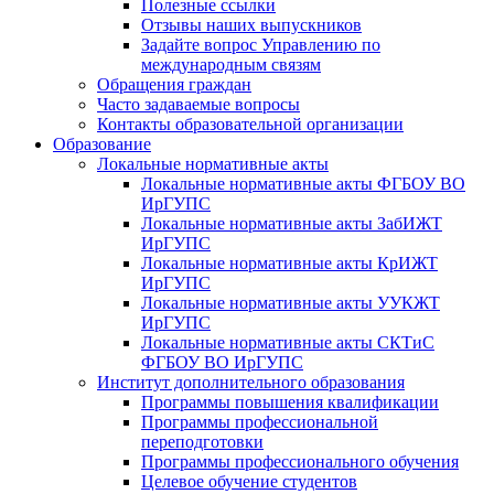
Полезные ссылки
Отзывы наших выпускников
Задайте вопрос Управлению по
международным связям
Обращения граждан
Часто задаваемые вопросы
Контакты образовательной организации
Образование
Локальные нормативные акты
Локальные нормативные акты ФГБОУ ВО
ИрГУПС
Локальные нормативные акты ЗабИЖТ
ИрГУПС
Локальные нормативные акты КрИЖТ
ИрГУПС
Локальные нормативные акты УУКЖТ
ИрГУПС
Локальные нормативные акты СКТиС
ФГБОУ ВО ИрГУПС
Институт дополнительного образования
Программы повышения квалификации
Программы профессиональной
переподготовки
Программы профессионального обучения
Целевое обучение студентов