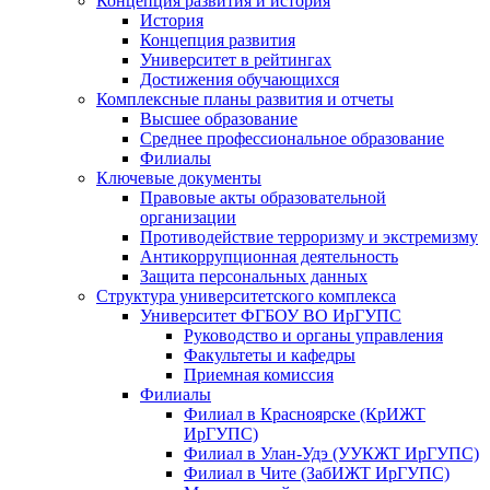
Концепция развития и история
История
Концепция развития
Университет в рейтингах
Достижения обучающихся
Комплексные планы развития и отчеты
Высшее образование
Среднее профессиональное образование
Филиалы
Ключевые документы
Правовые акты образовательной
организации
Противодействие терроризму и экстремизму
Антикоррупционная деятельность
Защита персональных данных
Структура университетского комплекса
Университет ФГБОУ ВО ИрГУПС
Руководство и органы управления
Факультеты и кафедры
Приемная комиссия
Филиалы
Филиал в Красноярске (КрИЖТ
ИрГУПС)
Филиал в Улан-Удэ (УУКЖТ ИрГУПС)
Филиал в Чите (ЗабИЖТ ИрГУПС)