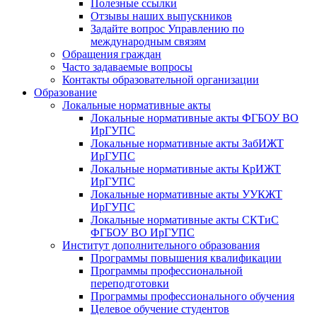
Полезные ссылки
Отзывы наших выпускников
Задайте вопрос Управлению по
международным связям
Обращения граждан
Часто задаваемые вопросы
Контакты образовательной организации
Образование
Локальные нормативные акты
Локальные нормативные акты ФГБОУ ВО
ИрГУПС
Локальные нормативные акты ЗабИЖТ
ИрГУПС
Локальные нормативные акты КрИЖТ
ИрГУПС
Локальные нормативные акты УУКЖТ
ИрГУПС
Локальные нормативные акты СКТиС
ФГБОУ ВО ИрГУПС
Институт дополнительного образования
Программы повышения квалификации
Программы профессиональной
переподготовки
Программы профессионального обучения
Целевое обучение студентов