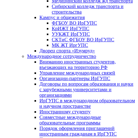
Медицинский колледж жд транспорта
Сибирский колледж транспорта и
строительства
Кампус и общежития
ФГБОУ ВО ИрГУПС
КрИЖТ ИрГУПС
УУКЖТ ИрГУПС
СКТиС ФГБОУ ВО ИрГУПС
МК ЖТ ИргУПС
Дворец спорта «Изумруд»
Международное сотрудничество
Вниманию иностранных студентов,
въезжающих на территорию РФ
Управление международных связей
Организации-партнеры ИрГУПС
Договоры по вопросам образования и науки
с зарубежными университетами и
организациями
ИрГУПС в международном образовательном
и научном пространстве
Иностранному студенту
Совместные международные
образовательные программы
Порядок оформления приглашений
иностранным гражданам в ИрГУПС