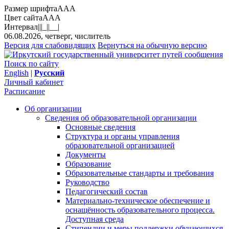
Размер шрифта
A
A
A
Цвет сайта
A
A
A
Интервал
||
|_|
|__|
06.08.2026, четверг, числитель
Версия для слабовидящих
Вернуться на обычную версию
Поиск по сайту
English
|
Русский
Личный кабинет
Расписание
Об организации
Сведения об образовательной организации
Основные сведения
Структура и органы управления
образовательной организацией
Документы
Образование
Образовательные стандарты и требования
Руководство
Педагогический состав
Материально-техническое обеспечение и
оснащённость образовательного процесса.
Доступная среда
Стипендии и меры поддержки обучающихся