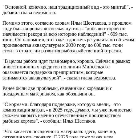
"Основной, конечно, наш традиционный вид - это минтай", -
добавил глава ведомства.
Помимо этого, согласно словам Ильи Шестакова, в прошлом
году была хорошая лососевая путина - "добыли второй по
значимости рекорд за всю историю наблюдений" - 609 тыс.
тонн. Он напомнил, что задача достичь результата по объемам
производства аквакультуры к 2030 году до 600 тыс. тонн
стоит в стратегии развития рыбохозяйственной отрасли.
"В целом работа идет планомерно, хорошо. Сейчас в рамках
инвестиционных кредитов по линии Минсельхоза
оказывается поддержка предприятиям, которые
занимаются аквакультурой", - сказал глава ведомства.
Ранее были две проблемы, связанные с кормами и с
посадочным материалом, как обозначил он.
"С кормами: благодаря поддержке, которую ввели, - это
компенсация затрат, - в 2025 году, думаю, мы уже полностью
сможем закрыть именно отечественным производством
рыбных кормов", - сообщил Илья Шестаков.
"Что касается посадочного материала: здесь, конечно,
ситуация чуть сложнее. С 2025 года тоже такая мера