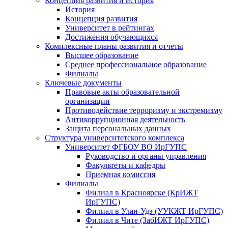
Концепция развития и история
История
Концепция развития
Университет в рейтингах
Достижения обучающихся
Комплексные планы развития и отчеты
Высшее образование
Среднее профессиональное образование
Филиалы
Ключевые документы
Правовые акты образовательной
организации
Противодействие терроризму и экстремизму
Антикоррупционная деятельность
Защита персональных данных
Структура университетского комплекса
Университет ФГБОУ ВО ИрГУПС
Руководство и органы управления
Факультеты и кафедры
Приемная комиссия
Филиалы
Филиал в Красноярске (КрИЖТ
ИрГУПС)
Филиал в Улан-Удэ (УУКЖТ ИрГУПС)
Филиал в Чите (ЗабИЖТ ИрГУПС)