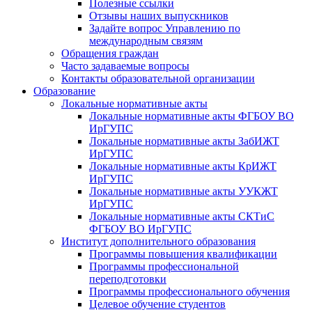
Полезные ссылки
Отзывы наших выпускников
Задайте вопрос Управлению по
международным связям
Обращения граждан
Часто задаваемые вопросы
Контакты образовательной организации
Образование
Локальные нормативные акты
Локальные нормативные акты ФГБОУ ВО
ИрГУПС
Локальные нормативные акты ЗабИЖТ
ИрГУПС
Локальные нормативные акты КрИЖТ
ИрГУПС
Локальные нормативные акты УУКЖТ
ИрГУПС
Локальные нормативные акты СКТиС
ФГБОУ ВО ИрГУПС
Институт дополнительного образования
Программы повышения квалификации
Программы профессиональной
переподготовки
Программы профессионального обучения
Целевое обучение студентов