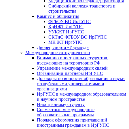
Медицинский колледж жд транспорта
Сибирский колледж транспорта и
строительства
Кампус и общежития
ФГБОУ ВО ИрГУПС
КрИЖТ ИрГУПС
УУКЖТ ИрГУПС
СКТиС ФГБОУ ВО ИрГУПС
МК ЖТ ИргУПС
Дворец спорта «Изумруд»
Международное сотрудничество
Вниманию иностранных студентов,
въезжающих на территорию РФ
Управление международных связей
Организации-партнеры ИрГУПС
Договоры по вопросам образования и науки
с зарубежными университетами и
организациями
ИрГУПС в международном образовательном
и научном пространстве
Иностранному студенту
Совместные международные
образовательные программы
Порядок оформления приглашений
иностранным гражданам в ИрГУПС