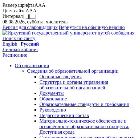
Размер шрифта
A
A
A
Цвет сайта
A
A
A
Интервал
||
|_|
|__|
08.08.2026, суббота, числитель
Версия для слабовидящих
Вернуться на обычную версию
Поиск по сайту
English
|
Русский
Личный кабинет
Расписание
Об организации
Сведения об образовательной организации
Основные сведения
Структура и органы управления
образовательной организацией
Документы
Образование
Образовательные стандарты и требования
Руководство
Педагогический состав
Материально-техническое обеспечение и
оснащённость образовательного процесса.
Доступная среда
Стипендии и меры поддержки обучающихся