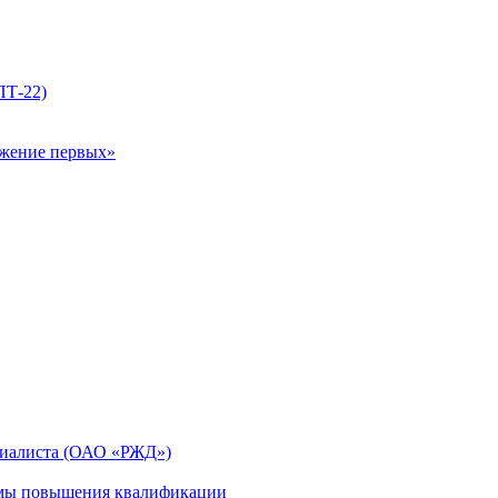
ПТ-22)
ижение первых»
циалиста (ОАО «РЖД»)
мы повышения квалификации