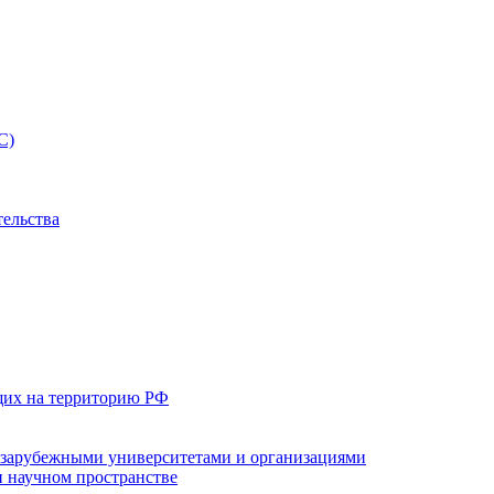
С)
тельства
щих на территорию РФ
с зарубежными университетами и организациями
 научном пространстве