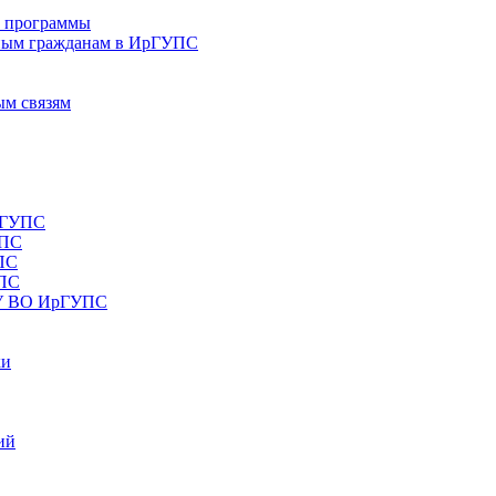
е программы
ным гражданам в ИрГУПС
ым связям
рГУПС
УПС
ПС
УПС
ОУ ВО ИрГУПС
ки
ий