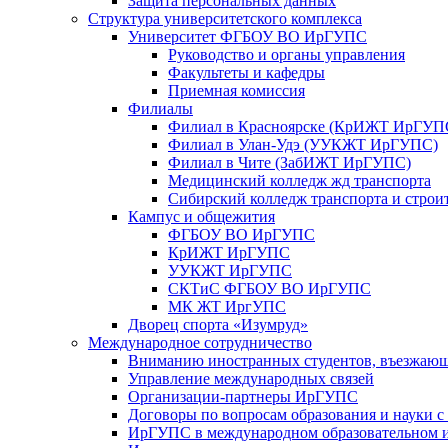
Защита персональных данных
Структура университетского комплекса
Университет ФГБОУ ВО ИрГУПС
Руководство и органы управления
Факультеты и кафедры
Приемная комиссия
Филиалы
Филиал в Красноярске (КрИЖТ ИрГУП
Филиал в Улан-Удэ (УУКЖТ ИрГУПС)
Филиал в Чите (ЗабИЖТ ИрГУПС)
Медицинский колледж жд транспорта
Сибирский колледж транспорта и строи
Кампус и общежития
ФГБОУ ВО ИрГУПС
КрИЖТ ИрГУПС
УУКЖТ ИрГУПС
СКТиС ФГБОУ ВО ИрГУПС
МК ЖТ ИргУПС
Дворец спорта «Изумруд»
Международное сотрудничество
Вниманию иностранных студентов, въезжаю
Управление международных связей
Организации-партнеры ИрГУПС
Договоры по вопросам образования и науки 
ИрГУПС в международном образовательном и