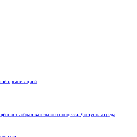
ной организацией
щённость образовательного процесса. Доступная среда
ающихся