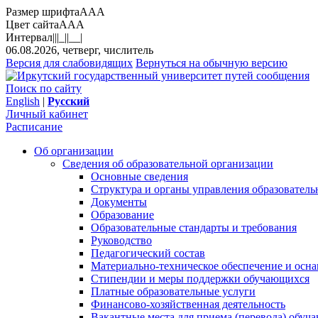
Размер шрифта
A
A
A
Цвет сайта
A
A
A
Интервал
||
|_|
|__|
06.08.2026, четверг, числитель
Версия для слабовидящих
Вернуться на обычную версию
Поиск по сайту
English
|
Русский
Личный кабинет
Расписание
Об организации
Сведения об образовательной организации
Основные сведения
Структура и органы управления образователь
Документы
Образование
Образовательные стандарты и требования
Руководство
Педагогический состав
Материально-техническое обеспечение и осна
Стипендии и меры поддержки обучающихся
Платные образовательные услуги
Финансово-хозяйственная деятельность
Вакантные места для приема (перевода) обуч