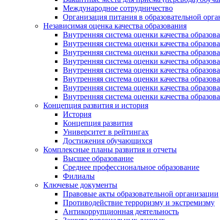
Международное сотрудничество
Организация питания в образовательной орг
Независимая оценка качества образования
Внутренняя система оценки качества образ
Внутренняя система оценки качества образ
Внутренняя система оценки качества образ
Внутренняя система оценки качества обра
Внутренняя система оценки качества обра
Внутренняя система оценки качества образ
Внутренняя система оценки качества образо
Внутренняя система оценки качества образо
Концепция развития и история
История
Концепция развития
Университет в рейтингах
Достижения обучающихся
Комплексные планы развития и отчеты
Высшее образование
Среднее профессиональное образование
Филиалы
Ключевые документы
Правовые акты образовательной организации
Противодействие терроризму и экстремизму
Антикоррупционная деятельность