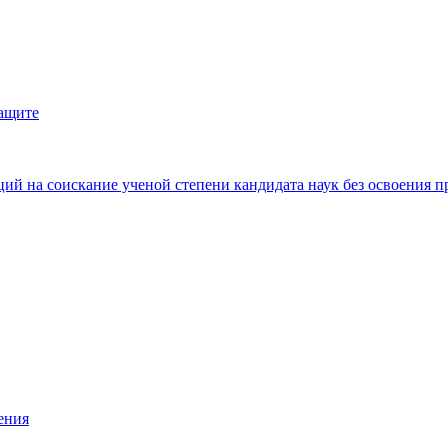
защите
ий на соискание ученой степени кандидата наук без освоения п
ения