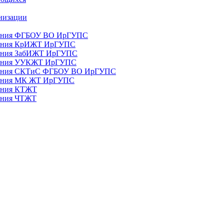
анизации
ования ФГБОУ ВО ИрГУПС
ования КрИЖТ ИрГУПС
ования ЗабИЖТ ИрГУПС
зования УУКЖТ ИрГУПС
зования СКТиС ФГБОУ ВО ИрГУПС
ования МК ЖТ ИрГУПС
вания КТЖТ
вания ЧТЖТ