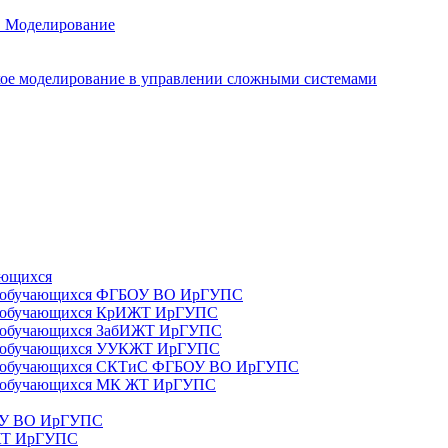
. Моделирование
ое моделирование в управлении сложными системами
ающихся
да) обучающихся ФГБОУ ВО ИрГУПС
да) обучающихся КрИЖТ ИрГУПС
а) обучающихся ЗабИЖТ ИрГУПС
да) обучающихся УУКЖТ ИрГУПС
да) обучающихся СКТиС ФГБОУ ВО ИрГУПС
а) обучающихся МК ЖТ ИрГУПС
БОУ ВО ИрГУПС
ИЖТ ИрГУПС