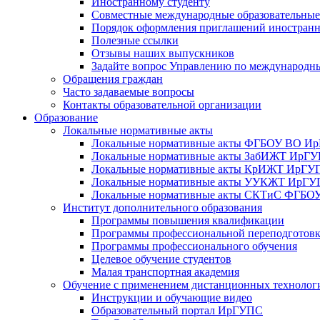
Иностранному студенту
Совместные международные образовательны
Порядок оформления приглашений иностран
Полезные ссылки
Отзывы наших выпускников
Задайте вопрос Управлению по международн
Обращения граждан
Часто задаваемые вопросы
Контакты образовательной организации
Образование
Локальные нормативные акты
Локальные нормативные акты ФГБОУ ВО И
Локальные нормативные акты ЗабИЖТ ИрГ
Локальные нормативные акты КрИЖТ ИрГУ
Локальные нормативные акты УУКЖТ ИрГ
Локальные нормативные акты СКТиС ФГБ
Институт дополнительного образования
Программы повышения квалификации
Программы профессиональной переподготов
Программы профессионального обучения
Целевое обучение студентов
Малая транспортная академия
Обучение с применением дистанционных технолог
Инструкции и обучающие видео
Образовательный портал ИрГУПС