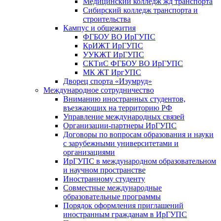
Медицинский колледж жд транспорта
Сибирский колледж транспорта и
строительства
Кампус и общежития
ФГБОУ ВО ИрГУПС
КрИЖТ ИрГУПС
УУКЖТ ИрГУПС
СКТиС ФГБОУ ВО ИрГУПС
МК ЖТ ИргУПС
Дворец спорта «Изумруд»
Международное сотрудничество
Вниманию иностранных студентов,
въезжающих на территорию РФ
Управление международных связей
Организации-партнеры ИрГУПС
Договоры по вопросам образования и науки
с зарубежными университетами и
организациями
ИрГУПС в международном образовательном
и научном пространстве
Иностранному студенту
Совместные международные
образовательные программы
Порядок оформления приглашений
иностранным гражданам в ИрГУПС