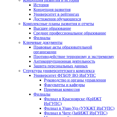
Концепция развития и история
История
Концепция развития
Университет в рейтингах
Достижения обучающихся
Комплексные планы развития и отчеты
Высшее образование
Среднее профессиональное образование
Филиалы
Ключевые документы
Правовые акты образовательной
организации
Противодействие терроризму и экстремизму
Антикоррупционная деятельность
Защита персональных данных
Структура университетского комплекса
Университет ФГБОУ ВО ИрГУПС
Руководство и органы управления
Факультеты и кафедры
Приемная комиссия
Филиалы
Филиал в Красноярске (КрИЖТ
ИрГУПС)
Филиал в Улан-Удэ (УУКЖТ ИрГУПС)
Филиал в Чите (ЗабИЖТ ИрГУПС)