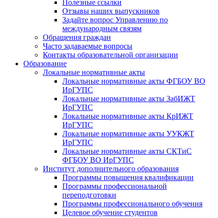
Полезные ссылки
Отзывы наших выпускников
Задайте вопрос Управлению по
международным связям
Обращения граждан
Часто задаваемые вопросы
Контакты образовательной организации
Образование
Локальные нормативные акты
Локальные нормативные акты ФГБОУ ВО
ИрГУПС
Локальные нормативные акты ЗабИЖТ
ИрГУПС
Локальные нормативные акты КрИЖТ
ИрГУПС
Локальные нормативные акты УУКЖТ
ИрГУПС
Локальные нормативные акты СКТиС
ФГБОУ ВО ИрГУПС
Институт дополнительного образования
Программы повышения квалификации
Программы профессиональной
переподготовки
Программы профессионального обучения
Целевое обучение студентов