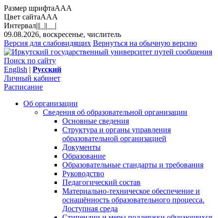
Размер шрифта
A
A
A
Цвет сайта
A
A
A
Интервал
||
|_|
|__|
09.08.2026, воскресенье, числитель
Версия для слабовидящих
Вернуться на обычную версию
Поиск по сайту
English
|
Русский
Личный кабинет
Расписание
Об организации
Сведения об образовательной организации
Основные сведения
Структура и органы управления
образовательной организацией
Документы
Образование
Образовательные стандарты и требования
Руководство
Педагогический состав
Материально-техническое обеспечение и
оснащённость образовательного процесса.
Доступная среда
Стипендии и меры поддержки обучающихся