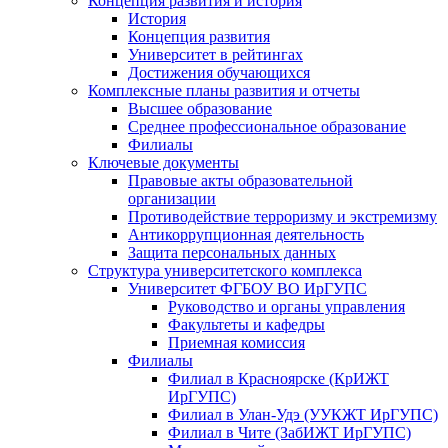
Концепция развития и история
История
Концепция развития
Университет в рейтингах
Достижения обучающихся
Комплексные планы развития и отчеты
Высшее образование
Среднее профессиональное образование
Филиалы
Ключевые документы
Правовые акты образовательной
организации
Противодействие терроризму и экстремизму
Антикоррупционная деятельность
Защита персональных данных
Структура университетского комплекса
Университет ФГБОУ ВО ИрГУПС
Руководство и органы управления
Факультеты и кафедры
Приемная комиссия
Филиалы
Филиал в Красноярске (КрИЖТ
ИрГУПС)
Филиал в Улан-Удэ (УУКЖТ ИрГУПС)
Филиал в Чите (ЗабИЖТ ИрГУПС)