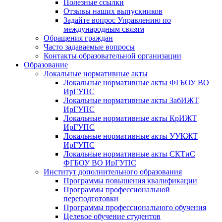
Полезные ссылки
Отзывы наших выпускников
Задайте вопрос Управлению по
международным связям
Обращения граждан
Часто задаваемые вопросы
Контакты образовательной организации
Образование
Локальные нормативные акты
Локальные нормативные акты ФГБОУ ВО
ИрГУПС
Локальные нормативные акты ЗабИЖТ
ИрГУПС
Локальные нормативные акты КрИЖТ
ИрГУПС
Локальные нормативные акты УУКЖТ
ИрГУПС
Локальные нормативные акты СКТиС
ФГБОУ ВО ИрГУПС
Институт дополнительного образования
Программы повышения квалификации
Программы профессиональной
переподготовки
Программы профессионального обучения
Целевое обучение студентов