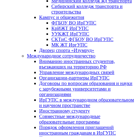
Медицинский колледж жд транспорта
Сибирский колледж транспорта и
строительства
Кампус и общежития
ФГБОУ ВО ИрГУПС
КрИЖТ ИрГУПС
УУКЖТ ИрГУПС
СКТиС ФГБОУ ВО ИрГУПС
МК ЖТ ИргУПС
Дворец спорта «Изумруд»
Международное сотрудничество
Вниманию иностранных студентов,
въезжающих на территорию РФ
Управление международных связей
Организации-партнеры ИрГУПС
Договоры по вопросам образования и науки
с зарубежными университетами и
организациями
ИрГУПС в международном образовательном
и научном пространстве
Иностранному студенту
Совместные международные
образовательные программы
Порядок оформления приглашений
иностранным гражданам в ИрГУПС