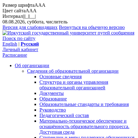
Размер шрифта
A
A
A
Цвет сайта
A
A
A
Интервал
||
|_|
|__|
08.08.2026, суббота, числитель
Версия для слабовидящих
Вернуться на обычную версию
Поиск по сайту
English
|
Русский
Личный кабинет
Расписание
Об организации
Сведения об образовательной организации
Основные сведения
Структура и органы управления
образовательной организацией
Документы
Образование
Образовательные стандарты и требования
Руководство
Педагогический состав
Материально-техническое обеспечение и
оснащённость образовательного процесса.
Доступная среда
Стипендии и меры поддержки обучающихся