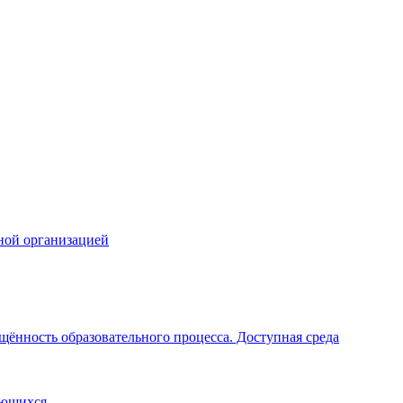
ной организацией
щённость образовательного процесса. Доступная среда
ающихся