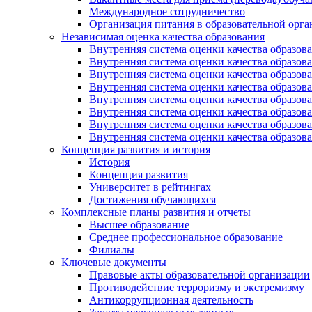
Международное сотрудничество
Организация питания в образовательной орг
Независимая оценка качества образования
Внутренняя система оценки качества образ
Внутренняя система оценки качества образ
Внутренняя система оценки качества образ
Внутренняя система оценки качества обра
Внутренняя система оценки качества обра
Внутренняя система оценки качества образ
Внутренняя система оценки качества образо
Внутренняя система оценки качества образо
Концепция развития и история
История
Концепция развития
Университет в рейтингах
Достижения обучающихся
Комплексные планы развития и отчеты
Высшее образование
Среднее профессиональное образование
Филиалы
Ключевые документы
Правовые акты образовательной организации
Противодействие терроризму и экстремизму
Антикоррупционная деятельность