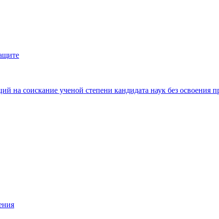
защите
ий на соискание ученой степени кандидата наук без освоения п
ения