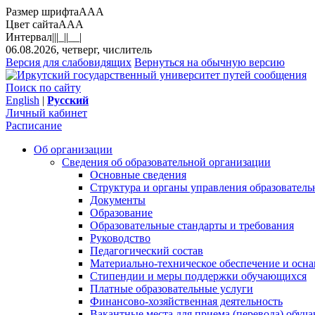
Размер шрифта
A
A
A
Цвет сайта
A
A
A
Интервал
||
|_|
|__|
06.08.2026, четверг, числитель
Версия для слабовидящих
Вернуться на обычную версию
Поиск по сайту
English
|
Русский
Личный кабинет
Расписание
Об организации
Сведения об образовательной организации
Основные сведения
Структура и органы управления образователь
Документы
Образование
Образовательные стандарты и требования
Руководство
Педагогический состав
Материально-техническое обеспечение и осна
Стипендии и меры поддержки обучающихся
Платные образовательные услуги
Финансово-хозяйственная деятельность
Вакантные места для приема (перевода) обуч