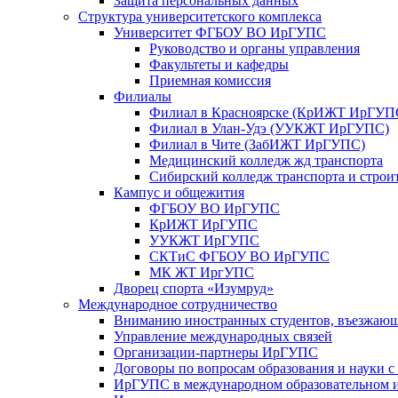
Защита персональных данных
Структура университетского комплекса
Университет ФГБОУ ВО ИрГУПС
Руководство и органы управления
Факультеты и кафедры
Приемная комиссия
Филиалы
Филиал в Красноярске (КрИЖТ ИрГУП
Филиал в Улан-Удэ (УУКЖТ ИрГУПС)
Филиал в Чите (ЗабИЖТ ИрГУПС)
Медицинский колледж жд транспорта
Сибирский колледж транспорта и строи
Кампус и общежития
ФГБОУ ВО ИрГУПС
КрИЖТ ИрГУПС
УУКЖТ ИрГУПС
СКТиС ФГБОУ ВО ИрГУПС
МК ЖТ ИргУПС
Дворец спорта «Изумруд»
Международное сотрудничество
Вниманию иностранных студентов, въезжаю
Управление международных связей
Организации-партнеры ИрГУПС
Договоры по вопросам образования и науки 
ИрГУПС в международном образовательном и