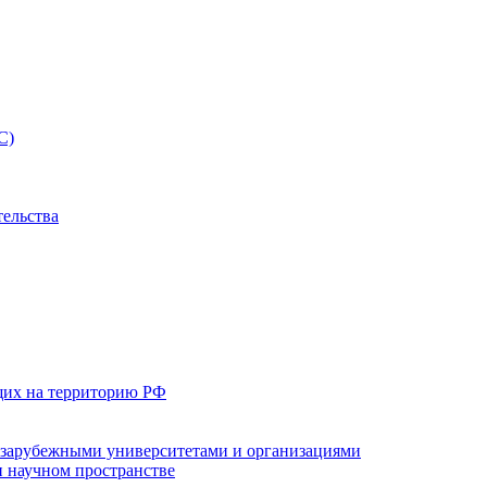
С)
тельства
щих на территорию РФ
с зарубежными университетами и организациями
 научном пространстве