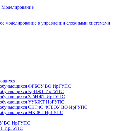
. Моделирование
ое моделирование в управлении сложными системами
ающихся
да) обучающихся ФГБОУ ВО ИрГУПС
да) обучающихся КрИЖТ ИрГУПС
а) обучающихся ЗабИЖТ ИрГУПС
да) обучающихся УУКЖТ ИрГУПС
да) обучающихся СКТиС ФГБОУ ВО ИрГУПС
а) обучающихся МК ЖТ ИрГУПС
БОУ ВО ИрГУПС
ИЖТ ИрГУПС