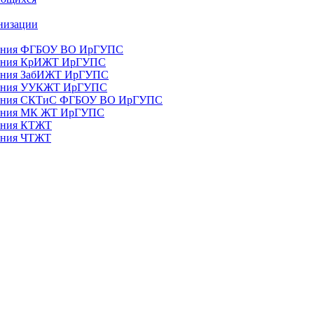
анизации
ования ФГБОУ ВО ИрГУПС
ования КрИЖТ ИрГУПС
ования ЗабИЖТ ИрГУПС
зования УУКЖТ ИрГУПС
зования СКТиС ФГБОУ ВО ИрГУПС
ования МК ЖТ ИрГУПС
вания КТЖТ
вания ЧТЖТ