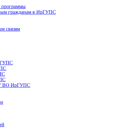
е программы
ным гражданам в ИрГУПС
ым связям
рГУПС
УПС
ПС
УПС
ОУ ВО ИрГУПС
ки
ий