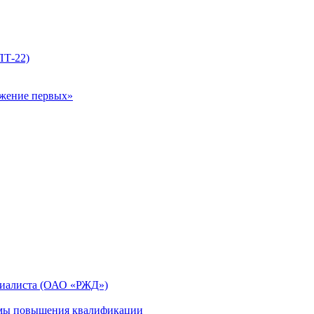
ПТ-22)
ижение первых»
циалиста (ОАО «РЖД»)
мы повышения квалификации