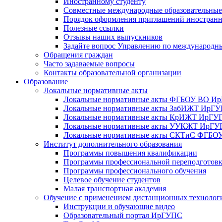
Иностранному студенту
Совместные международные образовательны
Порядок оформления приглашений иностран
Полезные ссылки
Отзывы наших выпускников
Задайте вопрос Управлению по международн
Обращения граждан
Часто задаваемые вопросы
Контакты образовательной организации
Образование
Локальные нормативные акты
Локальные нормативные акты ФГБОУ ВО И
Локальные нормативные акты ЗабИЖТ ИрГ
Локальные нормативные акты КрИЖТ ИрГУ
Локальные нормативные акты УУКЖТ ИрГ
Локальные нормативные акты СКТиС ФГБ
Институт дополнительного образования
Программы повышения квалификации
Программы профессиональной переподготов
Программы профессионального обучения
Целевое обучение студентов
Малая транспортная академия
Обучение с применением дистанционных технолог
Инструкции и обучающие видео
Образовательный портал ИрГУПС