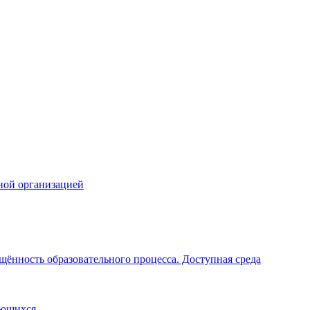
ной организацией
щённость образовательного процесса. Доступная среда
ающихся