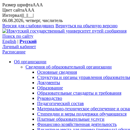
Размер шрифта
A
A
A
Цвет сайта
A
A
A
Интервал
||
|_|
|__|
06.08.2026, четверг, числитель
Версия для слабовидящих
Вернуться на обычную версию
Поиск по сайту
English
|
Русский
Личный кабинет
Расписание
Об организации
Сведения об образовательной организации
Основные сведения
Структура и органы управления образователь
Документы
Образование
Образовательные стандарты и требования
Руководство
Педагогический состав
Материально-техническое обеспечение и осна
Стипендии и меры поддержки обучающихся
Платные образовательные услуги
Финансово-хозяйственная деятельность
Вакантные места для приема (перевода) обуч