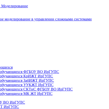
. Моделирование
ое моделирование в управлении сложными системами
ающихся
да) обучающихся ФГБОУ ВО ИрГУПС
да) обучающихся КрИЖТ ИрГУПС
а) обучающихся ЗабИЖТ ИрГУПС
да) обучающихся УУКЖТ ИрГУПС
да) обучающихся СКТиС ФГБОУ ВО ИрГУПС
а) обучающихся МК ЖТ ИрГУПС
БОУ ВО ИрГУПС
ИЖТ ИрГУПС