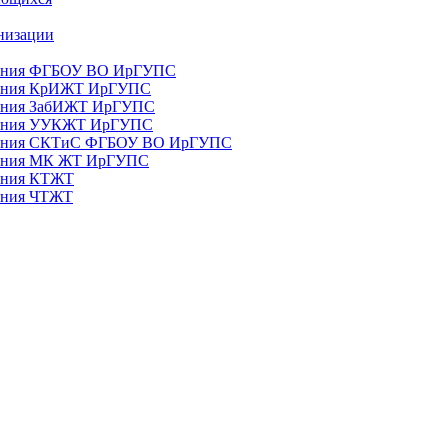
анизации
ования ФГБОУ ВО ИрГУПС
ования КрИЖТ ИрГУПС
ования ЗабИЖТ ИрГУПС
зования УУКЖТ ИрГУПС
зования СКТиС ФГБОУ ВО ИрГУПС
ования МК ЖТ ИрГУПС
вания КТЖТ
вания ЧТЖТ