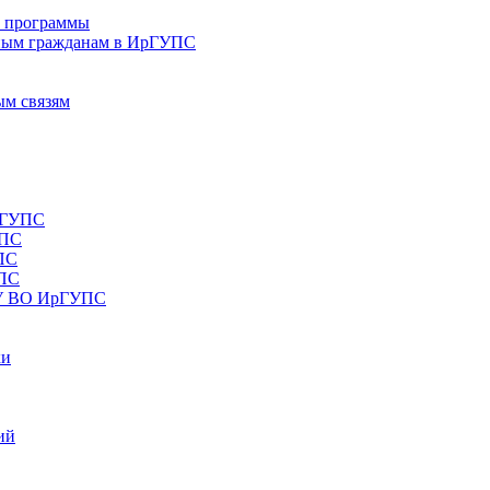
е программы
ным гражданам в ИрГУПС
ым связям
рГУПС
УПС
ПС
УПС
ОУ ВО ИрГУПС
ки
ий