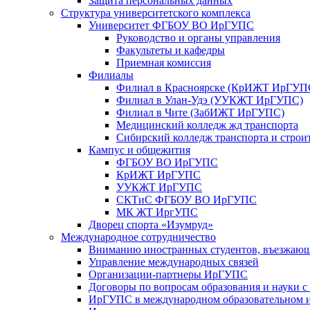
Защита персональных данных
Структура университетского комплекса
Университет ФГБОУ ВО ИрГУПС
Руководство и органы управления
Факультеты и кафедры
Приемная комиссия
Филиалы
Филиал в Красноярске (КрИЖТ ИрГУП
Филиал в Улан-Удэ (УУКЖТ ИрГУПС)
Филиал в Чите (ЗабИЖТ ИрГУПС)
Медицинский колледж жд транспорта
Сибирский колледж транспорта и строи
Кампус и общежития
ФГБОУ ВО ИрГУПС
КрИЖТ ИрГУПС
УУКЖТ ИрГУПС
СКТиС ФГБОУ ВО ИрГУПС
МК ЖТ ИргУПС
Дворец спорта «Изумруд»
Международное сотрудничество
Вниманию иностранных студентов, въезжаю
Управление международных связей
Организации-партнеры ИрГУПС
Договоры по вопросам образования и науки 
ИрГУПС в международном образовательном и