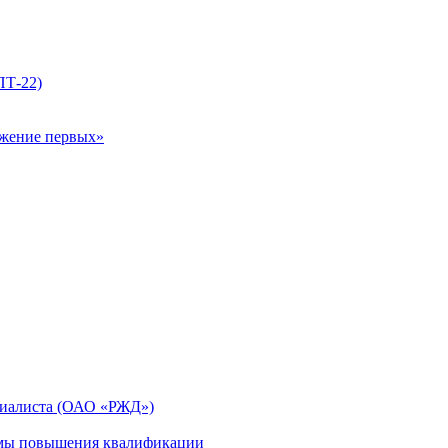
ПТ-22)
ижение первых»
циалиста (ОАО «РЖД»)
мы повышения квалификации