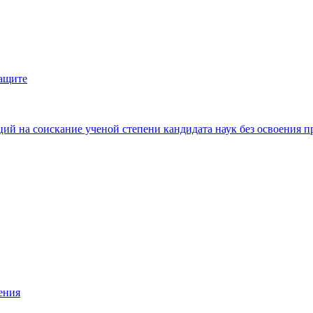
защите
ий на соискание ученой степени кандидата наук без освоения п
ения