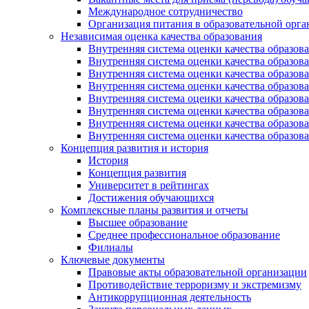
Международное сотрудничество
Организация питания в образовательной орг
Независимая оценка качества образования
Внутренняя система оценки качества образ
Внутренняя система оценки качества образ
Внутренняя система оценки качества образ
Внутренняя система оценки качества обра
Внутренняя система оценки качества обра
Внутренняя система оценки качества образ
Внутренняя система оценки качества образо
Внутренняя система оценки качества образо
Концепция развития и история
История
Концепция развития
Университет в рейтингах
Достижения обучающихся
Комплексные планы развития и отчеты
Высшее образование
Среднее профессиональное образование
Филиалы
Ключевые документы
Правовые акты образовательной организации
Противодействие терроризму и экстремизму
Антикоррупционная деятельность