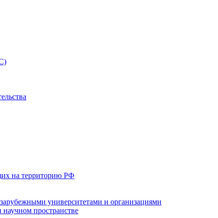
С)
тельства
щих на территорию РФ
с зарубежными университетами и организациями
 научном пространстве