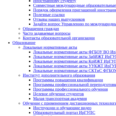
Иностранному студенту
Совместные международные образовательны
Порядок оформления приглашений иностран
Полезные ссылки
Отзывы наших выпускников
Задайте вопрос Управлению по международн
Обращения граждан
Часто задаваемые вопросы
Контакты образовательной организации
Образование
Локальные нормативные акты
Локальные нормативные акты ФГБОУ ВО И
Локальные нормативные акты ЗабИЖТ ИрГ
Локальные нормативные акты КрИЖТ ИрГУ
Локальные нормативные акты УУКЖТ ИрГ
Локальные нормативные акты СКТиС ФГБ
Институт дополнительного образования
Программы повышения квалификации
Программы профессиональной переподготов
Программы профессионального обучения
Целевое обучение студентов
Малая транспортная академия
Обучение с применением дистанционных технолог
Инструкции и обучающие видео
Образовательный портал ИрГУПС