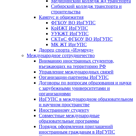
Медицинский колледж жд транспорта
Сибирский колледж транспорта и
строительства
Кампус и общежития
ФГБОУ ВО ИрГУПС
КрИЖТ ИрГУПС
УУКЖТ ИрГУПС
СКТиС ФГБОУ ВО ИрГУПС
МК ЖТ ИргУПС
Дворец спорта «Изумруд»
Международное сотрудничество
Вниманию иностранных студентов,
въезжающих на территорию РФ
Управление международных связей
Организации-партнеры ИрГУПС
Договоры по вопросам образования и науки
с зарубежными университетами и
организациями
ИрГУПС в международном образовательном
и научном пространстве
Иностранному студенту
Совместные международные
образовательные программы
Порядок оформления приглашений
иностранным гражданам в ИрГУПС