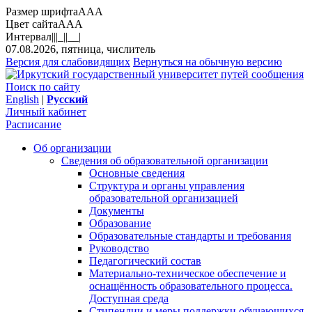
Размер шрифта
A
A
A
Цвет сайта
A
A
A
Интервал
||
|_|
|__|
07.08.2026, пятница, числитель
Версия для слабовидящих
Вернуться на обычную версию
Поиск по сайту
English
|
Русский
Личный кабинет
Расписание
Об организации
Сведения об образовательной организации
Основные сведения
Структура и органы управления
образовательной организацией
Документы
Образование
Образовательные стандарты и требования
Руководство
Педагогический состав
Материально-техническое обеспечение и
оснащённость образовательного процесса.
Доступная среда
Стипендии и меры поддержки обучающихся