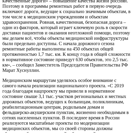
качественные дороги» – повышение качества жизни россиян.
Поэтому в программы ремонтных работ в первую очередь
включают дороги, ведущие к социально значимым объектам, в
том числе к медицинским учреждениям и объектам
здравоохранения. Ровная, качественная, безопасная дорога –
один из факторов, который играет ключевую роль в скорости
доставки пациентов и оказания неотложной помощи, поэтому
мы делаем всё, чтобы объекты медицинской инфраструктуры
были предельно доступны. С начала дорожного сезона
ремонтные работы выполнены на 450 объектах общей
протяженностью 1,7 тыс. км. К концу года в общей сложности
в нормативное состояние приведут 630 объектов, это 2,5 тыс.
км», – сообщил Заместитель Председателя Правительства РФ
Марат Хуснуллин.
Медицинским маршрутам уделялось особое внимание с
самого начала реализации национального проекта. «С 2019
года благодаря нацпроекту мы привели в нормативное
состояние свыше 3,1 тыс. участков региональных и местных
дорожных объектов, ведущих к больницам, поликлиникам,
реабилитационным центрам, родильным домам и
фельдшерско-акушерским пунктам, жизненно необходимым в
сотнях населенных пунктов. В последнее время в России
реализуются масштабные проекты по модернизации
медицинских объектов, мы со своей стороны должны