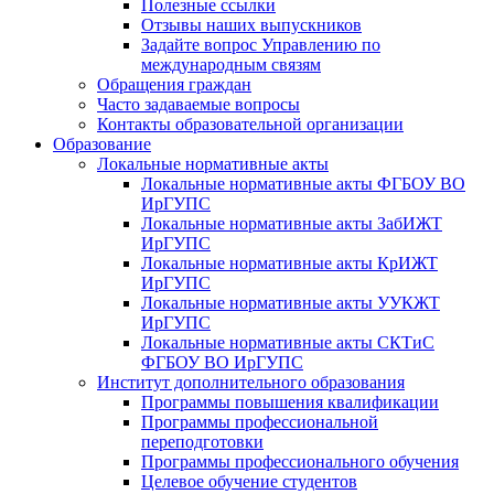
Полезные ссылки
Отзывы наших выпускников
Задайте вопрос Управлению по
международным связям
Обращения граждан
Часто задаваемые вопросы
Контакты образовательной организации
Образование
Локальные нормативные акты
Локальные нормативные акты ФГБОУ ВО
ИрГУПС
Локальные нормативные акты ЗабИЖТ
ИрГУПС
Локальные нормативные акты КрИЖТ
ИрГУПС
Локальные нормативные акты УУКЖТ
ИрГУПС
Локальные нормативные акты СКТиС
ФГБОУ ВО ИрГУПС
Институт дополнительного образования
Программы повышения квалификации
Программы профессиональной
переподготовки
Программы профессионального обучения
Целевое обучение студентов