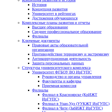
Концепция развития и история
История
Концепция развития
Университет в рейтингах
Достижения обучающихся
Комплексные планы развития и отчеты
Высшее образование
Среднее профессиональное образование
Филиалы
Ключевые документы
Правовые акты образовательной
организации
Противодействие терроризму и экстремизму
Антикоррупционная деятельность
Защита персональных данных
Структура университетского комплекса
Университет ФГБОУ ВО ИрГУПС
Руководство и органы управления
Факультеты и кафедры
Приемная комиссия
Филиалы
Филиал в Красноярске (КрИЖТ
ИрГУПС)
Филиал в Улан-Удэ (УУКЖТ ИрГУПС)
Филиал в Чите (ЗабИЖТ ИрГУПС)