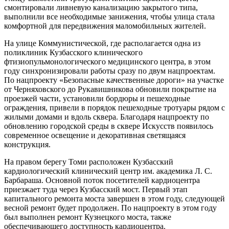
смонтировали ливневую канализацию закрытого типа,
выполнили все необходимые занижения, чтобы улица стала
комфортной для передвижения маломобильных жителей.
На улице Коммунистической, где располагается одна из
поликлиник Кузбасского клинического
фтизиопульмонологического медицинского центра, в этом
году синхронизировали работы сразу по двум нацпроектам.
По нацпроекту «Безопасные качественные дороги» на участке
от Черняховского до Рукавишникова обновили покрытие на
проезжей части, установили бордюры и пешеходные
ограждения, привели в порядок пешеходные тротуары рядом с
жилыми домами и вдоль сквера. Благодаря нацпроекту по
обновлению городской среды в сквере Искусств появилось
современное освещение и декоративная светящаяся
конструкция.
На правом берегу Томи расположен Кузбасский
кардиологический клинический центр им. академика Л. С.
Барбараша. Основной поток посетителей кардиоцентра
приезжает туда через Кузбасский мост. Первый этап
капитального ремонта моста завершен в этом году, следующей
весной ремонт будет продолжен. По нацпроекту в этом году
был выполнен ремонт Кузнецкого моста, также
обеспечивающего доступность кардиоцентра.