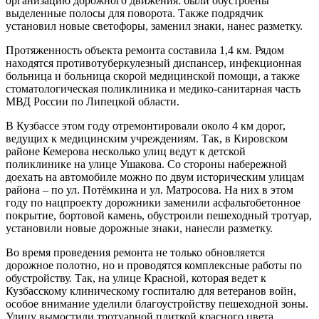
организацию дорожного движения: были обустроены
выделенные полосы для поворота. Также подрядчик
установил новые светофоры, заменил знаки, нанес разметку.
Протяженность объекта ремонта составила 1,4 км. Рядом
находятся противотуберкулезный диспансер, инфекционная
больница и больница скорой медицинской помощи, а также
стоматологическая поликлиника и медико-санитарная часть
МВД России по Липецкой области.
В Кузбассе этом году отремонтировали около 4 км дорог,
ведущих к медицинским учреждениям. Так, в Кировском
районе Кемерова несколько улиц ведут к детской
поликлинике на улице Ушакова. Со стороны набережной
доехать на автомобиле можно по двум историческим улицам
района – по ул. Потёмкина и ул. Матросова. На них в этом
году по нацпроекту дорожники заменили асфальтобетонное
покрытие, бортовой камень, обустроили пешеходный тротуар,
установили новые дорожные знаки, нанесли разметку.
Во время проведения ремонта не только обновляется
дорожное полотно, но и проводятся комплексные работы по
обустройству. Так, на улице Красной, которая ведет к
Кузбасскому клиническому госпиталю для ветеранов войн,
особое внимание уделили благоустройству пешеходной зоны.
Улицу вымостили тротуарной плиткой красного цвета,