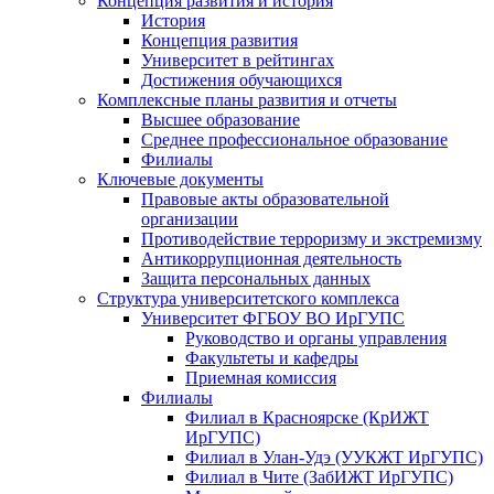
Концепция развития и история
История
Концепция развития
Университет в рейтингах
Достижения обучающихся
Комплексные планы развития и отчеты
Высшее образование
Среднее профессиональное образование
Филиалы
Ключевые документы
Правовые акты образовательной
организации
Противодействие терроризму и экстремизму
Антикоррупционная деятельность
Защита персональных данных
Структура университетского комплекса
Университет ФГБОУ ВО ИрГУПС
Руководство и органы управления
Факультеты и кафедры
Приемная комиссия
Филиалы
Филиал в Красноярске (КрИЖТ
ИрГУПС)
Филиал в Улан-Удэ (УУКЖТ ИрГУПС)
Филиал в Чите (ЗабИЖТ ИрГУПС)