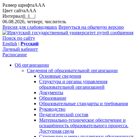
Размер шрифта
A
A
A
Цвет сайта
A
A
A
Интервал
||
|_|
|__|
06.08.2026, четверг, числитель
Версия для слабовидящих
Вернуться на обычную версию
Поиск по сайту
English
|
Русский
Личный кабинет
Расписание
Об организации
Сведения об образовательной организации
Основные сведения
Структура и органы управления
образовательной организацией
Документы
Образование
Образовательные стандарты и требования
Руководство
Педагогический состав
Материально-техническое обеспечение и
оснащённость образовательного процесса.
Доступная среда
Стипендии и меры поддержки обучающихся