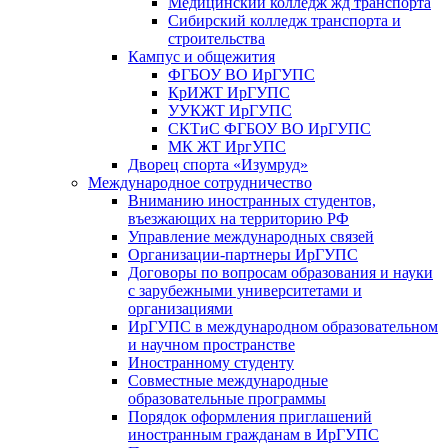
Медицинский колледж жд транспорта
Сибирский колледж транспорта и
строительства
Кампус и общежития
ФГБОУ ВО ИрГУПС
КрИЖТ ИрГУПС
УУКЖТ ИрГУПС
СКТиС ФГБОУ ВО ИрГУПС
МК ЖТ ИргУПС
Дворец спорта «Изумруд»
Международное сотрудничество
Вниманию иностранных студентов,
въезжающих на территорию РФ
Управление международных связей
Организации-партнеры ИрГУПС
Договоры по вопросам образования и науки
с зарубежными университетами и
организациями
ИрГУПС в международном образовательном
и научном пространстве
Иностранному студенту
Совместные международные
образовательные программы
Порядок оформления приглашений
иностранным гражданам в ИрГУПС