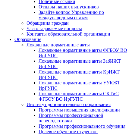
Полезные ссылки
Отзывы наших выпускников
Задайте вопрос Управлению по
международным связям
Обращения граждан
Часто задаваемые вопросы
Контакты образовательной организации
Образование
Локальные нормативные акты
Локальные нормативные акты ФГБОУ ВО
ИрГУПС
Локальные нормативные акты ЗабИЖТ
ИрГУПС
Локальные нормативные акты КрИЖТ
ИрГУПС
Локальные нормативные акты УУКЖТ
ИрГУПС
Локальные нормативные акты СКТиС
ФГБОУ ВО ИрГУПС
Институт дополнительного образования
Программы повышения квалификации
Программы профессиональной
переподготовки
Программы профессионального обучения
Целевое обучение студентов