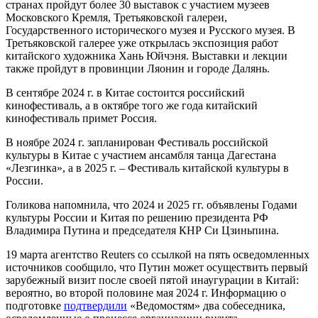
странах пройдут более 30 выставок с участием музеев
Московского Кремля, Третьяковской галереи,
Государственного исторического музея и Русского музея. В
Третьяковской галерее уже открылась экспозиция работ
китайского художника Хань Юйчэня. Выставки и лекции
также пройдут в провинции Ляонин и городе Далянь.
В сентябре 2024 г. в Китае состоится российский
кинофестиваль, а в октябре того же года китайский
кинофестиваль примет Россия.
В ноябре 2024 г. запланирован Фестиваль российской
культуры в Китае с участием ансамбля танца Дагестана
«Лезгинка», а в 2025 г. – Фестиваль китайской культуры в
России.
Голикова напомнила, что 2024 и 2025 гг. объявлены Годами
культуры России и Китая по решению президента РФ
Владимира Путина и председателя КНР Си Цзиньпина.
19 марта агентство Reuters со ссылкой на пять осведомленных
источников сообщило, что Путин может осуществить первый
зарубежный визит после своей пятой инаугурации в Китай:
вероятно, во второй половине мая 2024 г. Информацию о
подготовке
подтвердили
«Ведомостям» два собеседника,