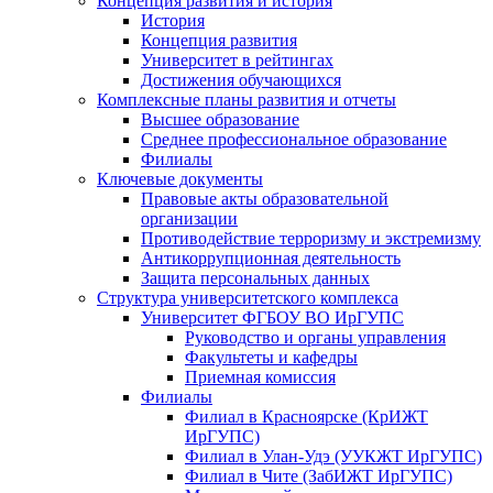
Концепция развития и история
История
Концепция развития
Университет в рейтингах
Достижения обучающихся
Комплексные планы развития и отчеты
Высшее образование
Среднее профессиональное образование
Филиалы
Ключевые документы
Правовые акты образовательной
организации
Противодействие терроризму и экстремизму
Антикоррупционная деятельность
Защита персональных данных
Структура университетского комплекса
Университет ФГБОУ ВО ИрГУПС
Руководство и органы управления
Факультеты и кафедры
Приемная комиссия
Филиалы
Филиал в Красноярске (КрИЖТ
ИрГУПС)
Филиал в Улан-Удэ (УУКЖТ ИрГУПС)
Филиал в Чите (ЗабИЖТ ИрГУПС)