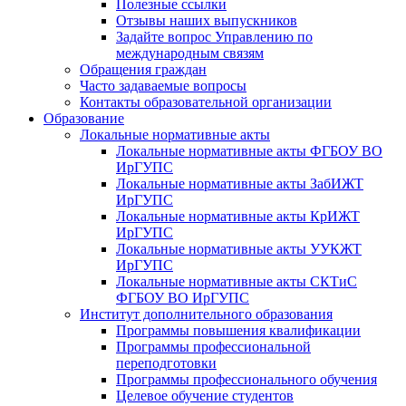
Полезные ссылки
Отзывы наших выпускников
Задайте вопрос Управлению по
международным связям
Обращения граждан
Часто задаваемые вопросы
Контакты образовательной организации
Образование
Локальные нормативные акты
Локальные нормативные акты ФГБОУ ВО
ИрГУПС
Локальные нормативные акты ЗабИЖТ
ИрГУПС
Локальные нормативные акты КрИЖТ
ИрГУПС
Локальные нормативные акты УУКЖТ
ИрГУПС
Локальные нормативные акты СКТиС
ФГБОУ ВО ИрГУПС
Институт дополнительного образования
Программы повышения квалификации
Программы профессиональной
переподготовки
Программы профессионального обучения
Целевое обучение студентов