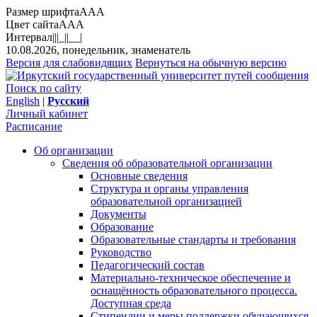
Размер шрифта
A
A
A
Цвет сайта
A
A
A
Интервал
||
|_|
|__|
10.08.2026, понедельник, знаменатель
Версия для слабовидящих
Вернуться на обычную версию
Поиск по сайту
English
|
Русский
Личный кабинет
Расписание
Об организации
Сведения об образовательной организации
Основные сведения
Структура и органы управления
образовательной организацией
Документы
Образование
Образовательные стандарты и требования
Руководство
Педагогический состав
Материально-техническое обеспечение и
оснащённость образовательного процесса.
Доступная среда
Стипендии и меры поддержки обучающихся