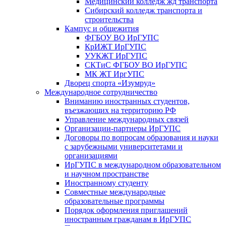
Медицинский колледж жд транспорта
Сибирский колледж транспорта и
строительства
Кампус и общежития
ФГБОУ ВО ИрГУПС
КрИЖТ ИрГУПС
УУКЖТ ИрГУПС
СКТиС ФГБОУ ВО ИрГУПС
МК ЖТ ИргУПС
Дворец спорта «Изумруд»
Международное сотрудничество
Вниманию иностранных студентов,
въезжающих на территорию РФ
Управление международных связей
Организации-партнеры ИрГУПС
Договоры по вопросам образования и науки
с зарубежными университетами и
организациями
ИрГУПС в международном образовательном
и научном пространстве
Иностранному студенту
Совместные международные
образовательные программы
Порядок оформления приглашений
иностранным гражданам в ИрГУПС