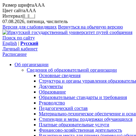
Размер шрифта
A
A
A
Цвет сайта
A
A
A
Интервал
||
|_|
|__|
07.08.2026, пятница, числитель
Версия для слабовидящих
Вернуться на обычную версию
Поиск по сайту
English
|
Русский
Личный кабинет
Расписание
Об организации
Сведения об образовательной организации
Основные сведения
Структура и органы управления образователь
Документы
Образование
Образовательные стандарты и требования
Руководство
Педагогический состав
Материально-техническое обеспечение и осна
Стипендии и меры поддержки обучающихся
Платные образовательные услуги
Финансово-хозяйственная деятельность
Вакантные места для приема (перевода) обуч