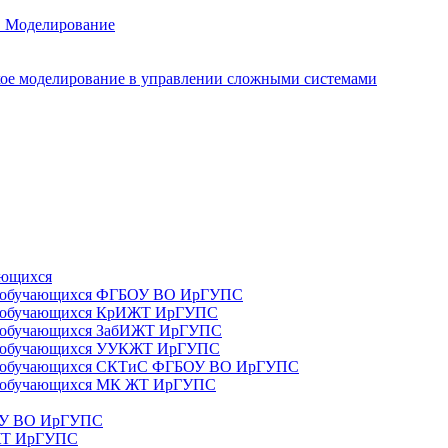
. Моделирование
ое моделирование в управлении сложными системами
ающихся
да) обучающихся ФГБОУ ВО ИрГУПС
да) обучающихся КрИЖТ ИрГУПС
а) обучающихся ЗабИЖТ ИрГУПС
да) обучающихся УУКЖТ ИрГУПС
да) обучающихся СКТиС ФГБОУ ВО ИрГУПС
а) обучающихся МК ЖТ ИрГУПС
БОУ ВО ИрГУПС
ИЖТ ИрГУПС