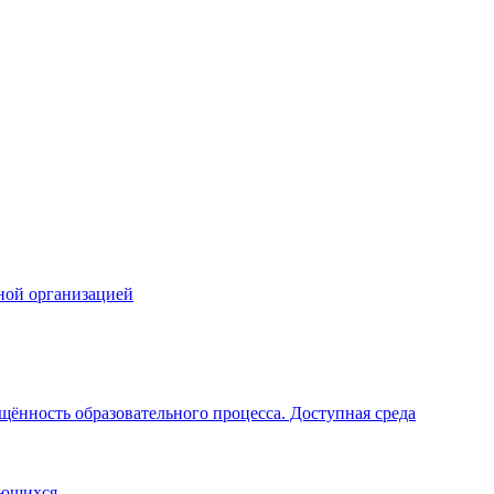
ной организацией
щённость образовательного процесса. Доступная среда
ающихся