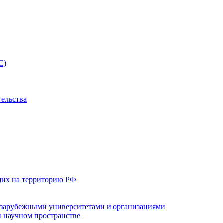
С)
тельства
щих на территорию РФ
с зарубежными университетами и организациями
 научном пространстве