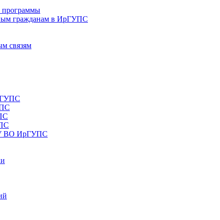
е программы
ным гражданам в ИрГУПС
ым связям
рГУПС
УПС
ПС
УПС
ОУ ВО ИрГУПС
ки
ий