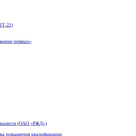
ПТ-22)
ижение первых»
циалиста (ОАО «РЖД»)
мы повышения квалификации