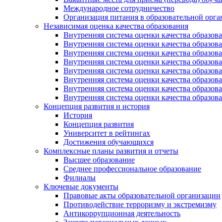
Международное сотрудничество
Организация питания в образовательной орг
Независимая оценка качества образования
Внутренняя система оценки качества образ
Внутренняя система оценки качества образ
Внутренняя система оценки качества образ
Внутренняя система оценки качества обра
Внутренняя система оценки качества обра
Внутренняя система оценки качества образ
Внутренняя система оценки качества образо
Внутренняя система оценки качества образо
Концепция развития и история
История
Концепция развития
Университет в рейтингах
Достижения обучающихся
Комплексные планы развития и отчеты
Высшее образование
Среднее профессиональное образование
Филиалы
Ключевые документы
Правовые акты образовательной организации
Противодействие терроризму и экстремизму
Антикоррупционная деятельность