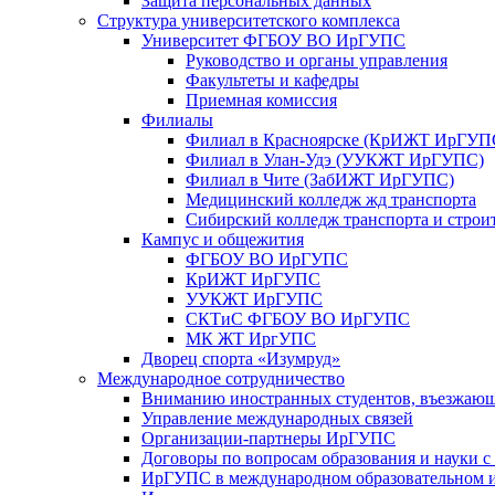
Защита персональных данных
Структура университетского комплекса
Университет ФГБОУ ВО ИрГУПС
Руководство и органы управления
Факультеты и кафедры
Приемная комиссия
Филиалы
Филиал в Красноярске (КрИЖТ ИрГУП
Филиал в Улан-Удэ (УУКЖТ ИрГУПС)
Филиал в Чите (ЗабИЖТ ИрГУПС)
Медицинский колледж жд транспорта
Сибирский колледж транспорта и строи
Кампус и общежития
ФГБОУ ВО ИрГУПС
КрИЖТ ИрГУПС
УУКЖТ ИрГУПС
СКТиС ФГБОУ ВО ИрГУПС
МК ЖТ ИргУПС
Дворец спорта «Изумруд»
Международное сотрудничество
Вниманию иностранных студентов, въезжаю
Управление международных связей
Организации-партнеры ИрГУПС
Договоры по вопросам образования и науки 
ИрГУПС в международном образовательном и