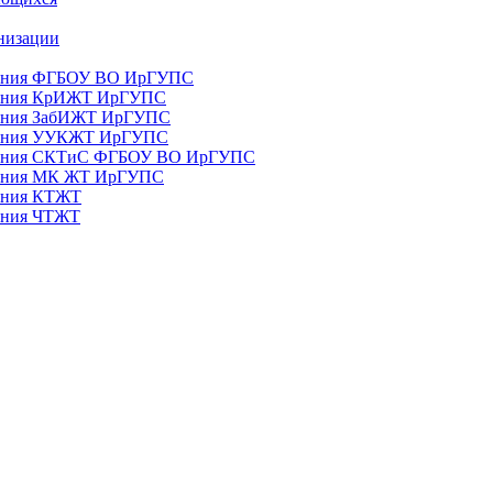
анизации
ования ФГБОУ ВО ИрГУПС
ования КрИЖТ ИрГУПС
ования ЗабИЖТ ИрГУПС
зования УУКЖТ ИрГУПС
зования СКТиС ФГБОУ ВО ИрГУПС
ования МК ЖТ ИрГУПС
вания КТЖТ
вания ЧТЖТ