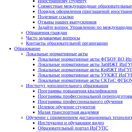
Иностранному студенту
Совместные международные образовательны
Порядок оформления приглашений иностран
Полезные ссылки
Отзывы наших выпускников
Задайте вопрос Управлению по международн
Обращения граждан
Часто задаваемые вопросы
Контакты образовательной организации
Образование
Локальные нормативные акты
Локальные нормативные акты ФГБОУ ВО И
Локальные нормативные акты ЗабИЖТ ИрГ
Локальные нормативные акты КрИЖТ ИрГУ
Локальные нормативные акты УУКЖТ ИрГ
Локальные нормативные акты СКТиС ФГБ
Институт дополнительного образования
Программы повышения квалификации
Программы профессиональной переподготов
Программы профессионального обучения
Целевое обучение студентов
Малая транспортная академия
Обучение с применением дистанционных технолог
Инструкции и обучающие видео
Образовательный портал ИрГУПС