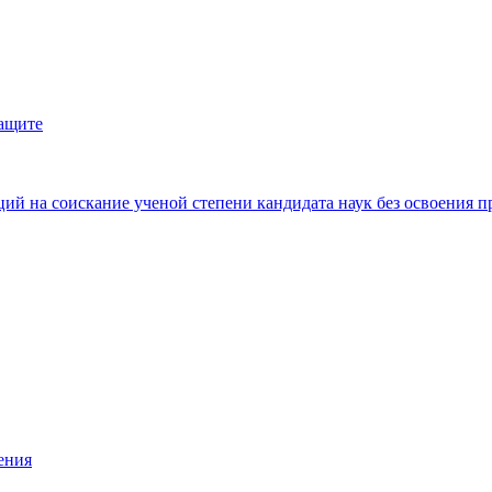
защите
ий на соискание ученой степени кандидата наук без освоения п
ения