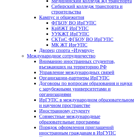
Медицинский колледж жд транспорта
Сибирский колледж транспорта и
строительства
Кампус и общежития
ФГБОУ ВО ИрГУПС
КрИЖТ ИрГУПС
УУКЖТ ИрГУПС
СКТиС ФГБОУ ВО ИрГУПС
МК ЖТ ИргУПС
Дворец спорта «Изумруд»
Международное сотрудничество
Вниманию иностранных студентов,
въезжающих на территорию РФ
Управление международных связей
Организации-партнеры ИрГУПС
Договоры по вопросам образования и науки
с зарубежными университетами и
организациями
ИрГУПС в международном образовательном
и научном пространстве
Иностранному студенту
Совместные международные
образовательные программы
Порядок оформления приглашений
иностранным гражданам в ИрГУПС