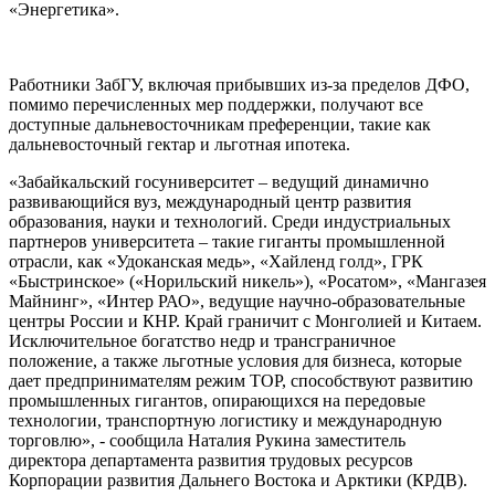
«Энергетика».
Работники ЗабГУ, включая прибывших из-за пределов ДФО,
помимо перечисленных мер поддержки, получают все
доступные дальневосточникам преференции, такие как
дальневосточный гектар и льготная ипотека.
«Забайкальский госуниверситет – ведущий динамично
развивающийся вуз, международный центр развития
образования, науки и технологий. Среди индустриальных
партнеров университета – такие гиганты промышленной
отрасли, как «Удоканская медь», «Хайленд голд», ГРК
«Быстринское» («Норильский никель»), «Росатом», «Мангазея
Майнинг», «Интер РАО», ведущие научно-образовательные
центры России и КНР. Край граничит с Монголией и Китаем.
Исключительное богатство недр и трансграничное
положение, а также льготные условия для бизнеса, которые
дает предпринимателям режим ТОР, способствуют развитию
промышленных гигантов, опирающихся на передовые
технологии, транспортную логистику и международную
торговлю», - сообщила Наталия Рукина заместитель
директора департамента развития трудовых ресурсов
Корпорации развития Дальнего Востока и Арктики (КРДВ).