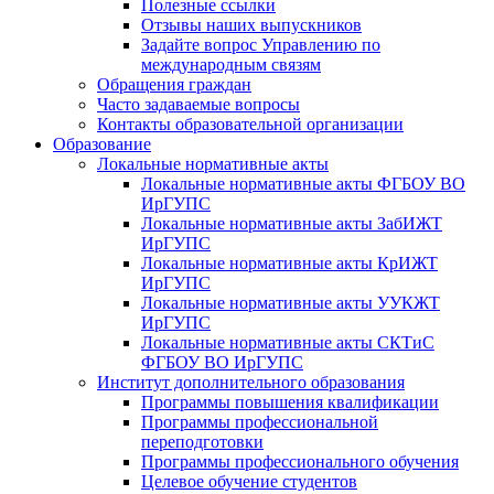
Полезные ссылки
Отзывы наших выпускников
Задайте вопрос Управлению по
международным связям
Обращения граждан
Часто задаваемые вопросы
Контакты образовательной организации
Образование
Локальные нормативные акты
Локальные нормативные акты ФГБОУ ВО
ИрГУПС
Локальные нормативные акты ЗабИЖТ
ИрГУПС
Локальные нормативные акты КрИЖТ
ИрГУПС
Локальные нормативные акты УУКЖТ
ИрГУПС
Локальные нормативные акты СКТиС
ФГБОУ ВО ИрГУПС
Институт дополнительного образования
Программы повышения квалификации
Программы профессиональной
переподготовки
Программы профессионального обучения
Целевое обучение студентов