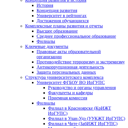
Концепция развития и история
История
Концепция развития
Университет в рейтингах
Достижения обучающихся
Комплексные планы развития и отчеты
Высшее образование
Среднее профессиональное образование
Филиалы
Ключевые документы
Правовые акты образовательной
организации
Противодействие терроризму и экстремизму
Антикоррупционная деятельность
Защита персональных данных
Структура университетского комплекса
Университет ФГБОУ ВО ИрГУПС
Руководство и органы управления
Факультеты и кафедры
Приемная комиссия
Филиалы
Филиал в Красноярске (КрИЖТ
ИрГУПС)
Филиал в Улан-Удэ (УУКЖТ ИрГУПС)
Филиал в Чите (ЗабИЖТ ИрГУПС)