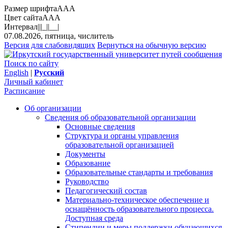
Размер шрифта
A
A
A
Цвет сайта
A
A
A
Интервал
||
|_|
|__|
07.08.2026, пятница, числитель
Версия для слабовидящих
Вернуться на обычную версию
Поиск по сайту
English
|
Русский
Личный кабинет
Расписание
Об организации
Сведения об образовательной организации
Основные сведения
Структура и органы управления
образовательной организацией
Документы
Образование
Образовательные стандарты и требования
Руководство
Педагогический состав
Материально-техническое обеспечение и
оснащённость образовательного процесса.
Доступная среда
Стипендии и меры поддержки обучающихся