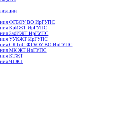
анизации
ования ФГБОУ ВО ИрГУПС
ования КрИЖТ ИрГУПС
ования ЗабИЖТ ИрГУПС
зования УУКЖТ ИрГУПС
зования СКТиС ФГБОУ ВО ИрГУПС
ования МК ЖТ ИрГУПС
вания КТЖТ
вания ЧТЖТ