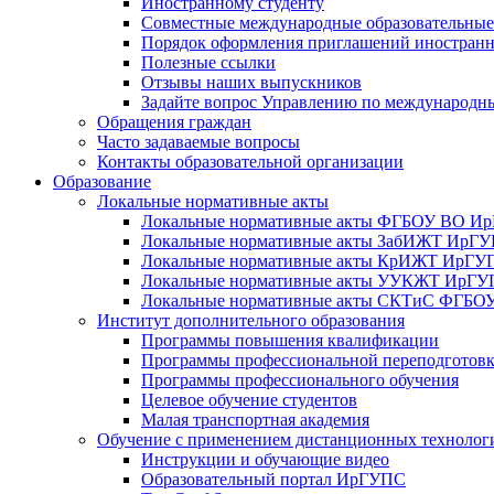
Иностранному студенту
Совместные международные образовательны
Порядок оформления приглашений иностран
Полезные ссылки
Отзывы наших выпускников
Задайте вопрос Управлению по международн
Обращения граждан
Часто задаваемые вопросы
Контакты образовательной организации
Образование
Локальные нормативные акты
Локальные нормативные акты ФГБОУ ВО И
Локальные нормативные акты ЗабИЖТ ИрГ
Локальные нормативные акты КрИЖТ ИрГУ
Локальные нормативные акты УУКЖТ ИрГ
Локальные нормативные акты СКТиС ФГБ
Институт дополнительного образования
Программы повышения квалификации
Программы профессиональной переподготов
Программы профессионального обучения
Целевое обучение студентов
Малая транспортная академия
Обучение с применением дистанционных технолог
Инструкции и обучающие видео
Образовательный портал ИрГУПС