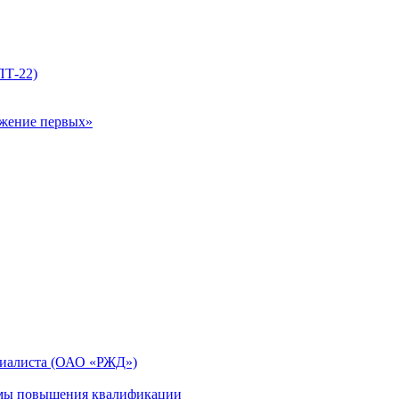
ПТ-22)
ижение первых»
циалиста (ОАО «РЖД»)
мы повышения квалификации