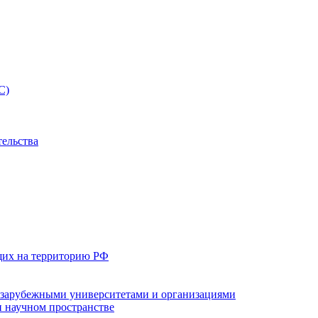
С)
тельства
щих на территорию РФ
с зарубежными университетами и организациями
 научном пространстве