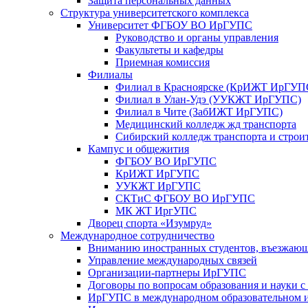
Защита персональных данных
Структура университетского комплекса
Университет ФГБОУ ВО ИрГУПС
Руководство и органы управления
Факультеты и кафедры
Приемная комиссия
Филиалы
Филиал в Красноярске (КрИЖТ ИрГУП
Филиал в Улан-Удэ (УУКЖТ ИрГУПС)
Филиал в Чите (ЗабИЖТ ИрГУПС)
Медицинский колледж жд транспорта
Сибирский колледж транспорта и строи
Кампус и общежития
ФГБОУ ВО ИрГУПС
КрИЖТ ИрГУПС
УУКЖТ ИрГУПС
СКТиС ФГБОУ ВО ИрГУПС
МК ЖТ ИргУПС
Дворец спорта «Изумруд»
Международное сотрудничество
Вниманию иностранных студентов, въезжаю
Управление международных связей
Организации-партнеры ИрГУПС
Договоры по вопросам образования и науки 
ИрГУПС в международном образовательном и