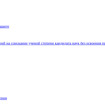
защите
ий на соискание ученой степени кандидата наук без освоения п
ения