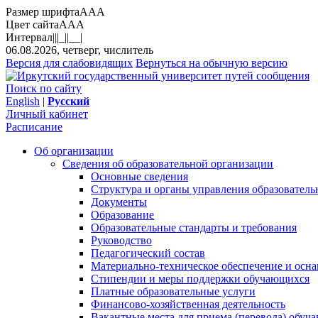
Размер шрифта
A
A
A
Цвет сайта
A
A
A
Интервал
||
|_|
|__|
06.08.2026, четверг, числитель
Версия для слабовидящих
Вернуться на обычную версию
Поиск по сайту
English
|
Русский
Личный кабинет
Расписание
Об организации
Сведения об образовательной организации
Основные сведения
Структура и органы управления образователь
Документы
Образование
Образовательные стандарты и требования
Руководство
Педагогический состав
Материально-техническое обеспечение и осна
Стипендии и меры поддержки обучающихся
Платные образовательные услуги
Финансово-хозяйственная деятельность
Вакантные места для приема (перевода) обуч