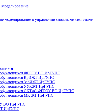
. Моделирование
ое моделирование в управлении сложными системами
ающихся
да) обучающихся ФГБОУ ВО ИрГУПС
да) обучающихся КрИЖТ ИрГУПС
а) обучающихся ЗабИЖТ ИрГУПС
да) обучающихся УУКЖТ ИрГУПС
да) обучающихся СКТиС ФГБОУ ВО ИрГУПС
а) обучающихся МК ЖТ ИрГУПС
БОУ ВО ИрГУПС
ИЖТ ИрГУПС