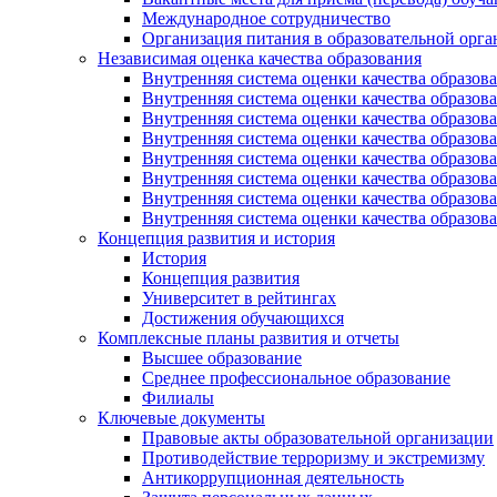
Международное сотрудничество
Организация питания в образовательной орг
Независимая оценка качества образования
Внутренняя система оценки качества образ
Внутренняя система оценки качества образ
Внутренняя система оценки качества образ
Внутренняя система оценки качества обра
Внутренняя система оценки качества обра
Внутренняя система оценки качества образ
Внутренняя система оценки качества образо
Внутренняя система оценки качества образо
Концепция развития и история
История
Концепция развития
Университет в рейтингах
Достижения обучающихся
Комплексные планы развития и отчеты
Высшее образование
Среднее профессиональное образование
Филиалы
Ключевые документы
Правовые акты образовательной организации
Противодействие терроризму и экстремизму
Антикоррупционная деятельность