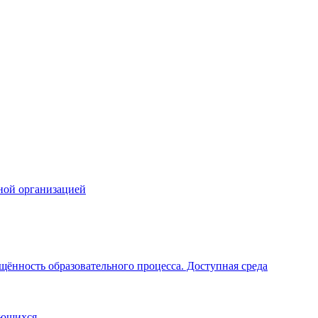
ной организацией
щённость образовательного процесса. Доступная среда
ающихся