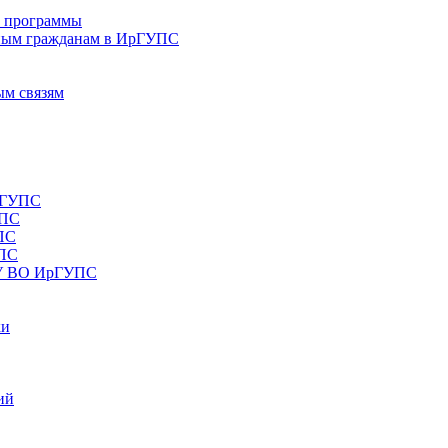
е программы
ным гражданам в ИрГУПС
ым связям
рГУПС
УПС
ПС
УПС
ОУ ВО ИрГУПС
ки
ий