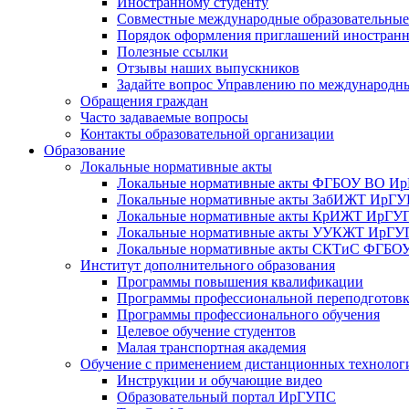
Иностранному студенту
Совместные международные образовательны
Порядок оформления приглашений иностран
Полезные ссылки
Отзывы наших выпускников
Задайте вопрос Управлению по международн
Обращения граждан
Часто задаваемые вопросы
Контакты образовательной организации
Образование
Локальные нормативные акты
Локальные нормативные акты ФГБОУ ВО И
Локальные нормативные акты ЗабИЖТ ИрГ
Локальные нормативные акты КрИЖТ ИрГУ
Локальные нормативные акты УУКЖТ ИрГ
Локальные нормативные акты СКТиС ФГБ
Институт дополнительного образования
Программы повышения квалификации
Программы профессиональной переподготов
Программы профессионального обучения
Целевое обучение студентов
Малая транспортная академия
Обучение с применением дистанционных технолог
Инструкции и обучающие видео
Образовательный портал ИрГУПС