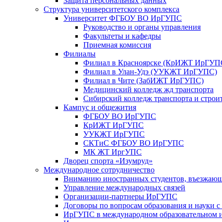
Защита персональных данных
Структура университетского комплекса
Университет ФГБОУ ВО ИрГУПС
Руководство и органы управления
Факультеты и кафедры
Приемная комиссия
Филиалы
Филиал в Красноярске (КрИЖТ ИрГУП
Филиал в Улан-Удэ (УУКЖТ ИрГУПС)
Филиал в Чите (ЗабИЖТ ИрГУПС)
Медицинский колледж жд транспорта
Сибирский колледж транспорта и строи
Кампус и общежития
ФГБОУ ВО ИрГУПС
КрИЖТ ИрГУПС
УУКЖТ ИрГУПС
СКТиС ФГБОУ ВО ИрГУПС
МК ЖТ ИргУПС
Дворец спорта «Изумруд»
Международное сотрудничество
Вниманию иностранных студентов, въезжаю
Управление международных связей
Организации-партнеры ИрГУПС
Договоры по вопросам образования и науки 
ИрГУПС в международном образовательном и