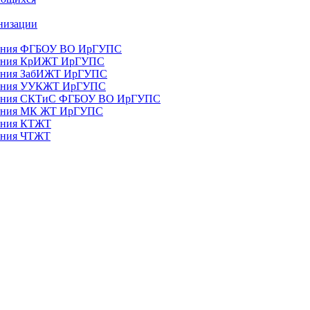
анизации
ования ФГБОУ ВО ИрГУПС
ования КрИЖТ ИрГУПС
ования ЗабИЖТ ИрГУПС
зования УУКЖТ ИрГУПС
зования СКТиС ФГБОУ ВО ИрГУПС
ования МК ЖТ ИрГУПС
вания КТЖТ
вания ЧТЖТ