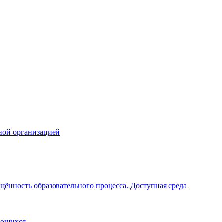
ной организацией
щённость образовательного процесса. Доступная среда
ающихся