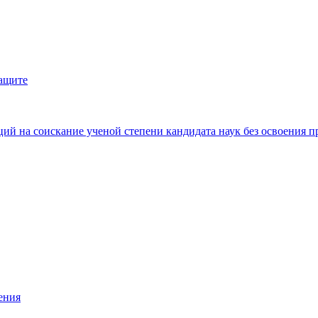
защите
ий на соискание ученой степени кандидата наук без освоения п
ения