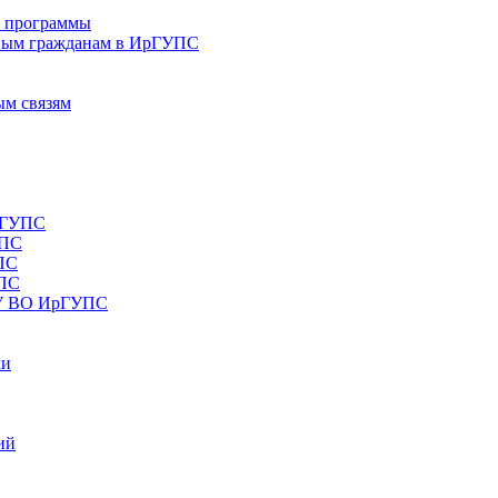
е программы
ным гражданам в ИрГУПС
ым связям
рГУПС
УПС
ПС
УПС
ОУ ВО ИрГУПС
ки
ий