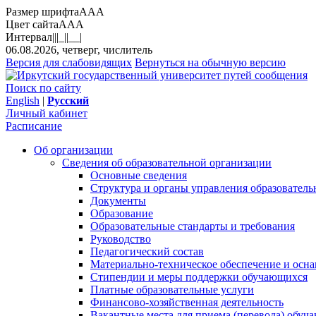
Размер шрифта
A
A
A
Цвет сайта
A
A
A
Интервал
||
|_|
|__|
06.08.2026, четверг, числитель
Версия для слабовидящих
Вернуться на обычную версию
Поиск по сайту
English
|
Русский
Личный кабинет
Расписание
Об организации
Сведения об образовательной организации
Основные сведения
Структура и органы управления образователь
Документы
Образование
Образовательные стандарты и требования
Руководство
Педагогический состав
Материально-техническое обеспечение и осна
Стипендии и меры поддержки обучающихся
Платные образовательные услуги
Финансово-хозяйственная деятельность
Вакантные места для приема (перевода) обуч