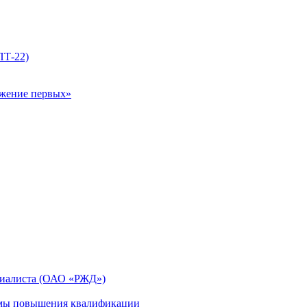
ПТ-22)
ижение первых»
циалиста (ОАО «РЖД»)
мы повышения квалификации