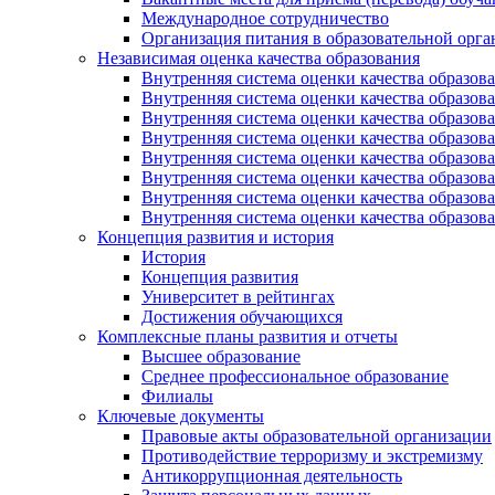
Международное сотрудничество
Организация питания в образовательной орг
Независимая оценка качества образования
Внутренняя система оценки качества образ
Внутренняя система оценки качества образ
Внутренняя система оценки качества образ
Внутренняя система оценки качества обра
Внутренняя система оценки качества обра
Внутренняя система оценки качества образ
Внутренняя система оценки качества образо
Внутренняя система оценки качества образо
Концепция развития и история
История
Концепция развития
Университет в рейтингах
Достижения обучающихся
Комплексные планы развития и отчеты
Высшее образование
Среднее профессиональное образование
Филиалы
Ключевые документы
Правовые акты образовательной организации
Противодействие терроризму и экстремизму
Антикоррупционная деятельность