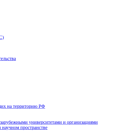
С)
тельства
щих на территорию РФ
с зарубежными университетами и организациями
 научном пространстве