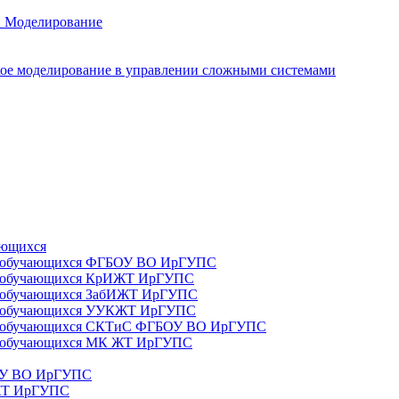
. Моделирование
ое моделирование в управлении сложными системами
ающихся
да) обучающихся ФГБОУ ВО ИрГУПС
да) обучающихся КрИЖТ ИрГУПС
а) обучающихся ЗабИЖТ ИрГУПС
да) обучающихся УУКЖТ ИрГУПС
да) обучающихся СКТиС ФГБОУ ВО ИрГУПС
а) обучающихся МК ЖТ ИрГУПС
БОУ ВО ИрГУПС
ИЖТ ИрГУПС