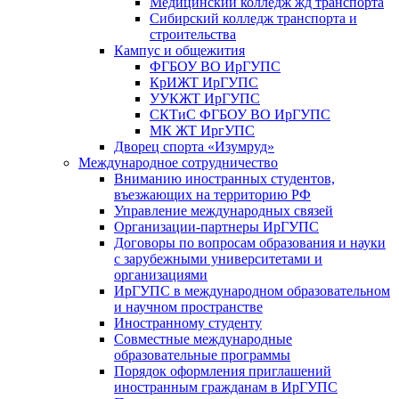
Медицинский колледж жд транспорта
Сибирский колледж транспорта и
строительства
Кампус и общежития
ФГБОУ ВО ИрГУПС
КрИЖТ ИрГУПС
УУКЖТ ИрГУПС
СКТиС ФГБОУ ВО ИрГУПС
МК ЖТ ИргУПС
Дворец спорта «Изумруд»
Международное сотрудничество
Вниманию иностранных студентов,
въезжающих на территорию РФ
Управление международных связей
Организации-партнеры ИрГУПС
Договоры по вопросам образования и науки
с зарубежными университетами и
организациями
ИрГУПС в международном образовательном
и научном пространстве
Иностранному студенту
Совместные международные
образовательные программы
Порядок оформления приглашений
иностранным гражданам в ИрГУПС