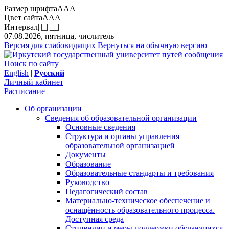
Размер шрифта
A
A
A
Цвет сайта
A
A
A
Интервал
||
|_|
|__|
07.08.2026, пятница, числитель
Версия для слабовидящих
Вернуться на обычную версию
Поиск по сайту
English
|
Русский
Личный кабинет
Расписание
Об организации
Сведения об образовательной организации
Основные сведения
Структура и органы управления
образовательной организацией
Документы
Образование
Образовательные стандарты и требования
Руководство
Педагогический состав
Материально-техническое обеспечение и
оснащённость образовательного процесса.
Доступная среда
Стипендии и меры поддержки обучающихся