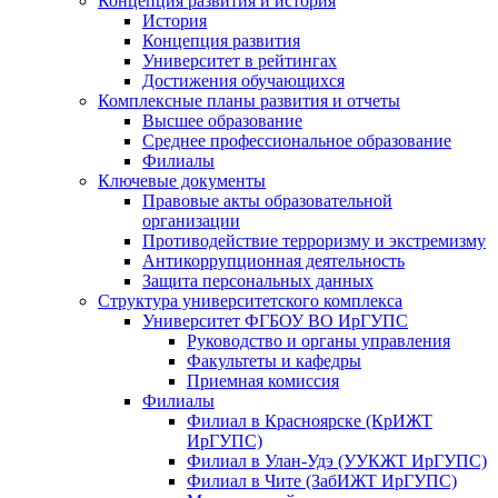
Концепция развития и история
История
Концепция развития
Университет в рейтингах
Достижения обучающихся
Комплексные планы развития и отчеты
Высшее образование
Среднее профессиональное образование
Филиалы
Ключевые документы
Правовые акты образовательной
организации
Противодействие терроризму и экстремизму
Антикоррупционная деятельность
Защита персональных данных
Структура университетского комплекса
Университет ФГБОУ ВО ИрГУПС
Руководство и органы управления
Факультеты и кафедры
Приемная комиссия
Филиалы
Филиал в Красноярске (КрИЖТ
ИрГУПС)
Филиал в Улан-Удэ (УУКЖТ ИрГУПС)
Филиал в Чите (ЗабИЖТ ИрГУПС)