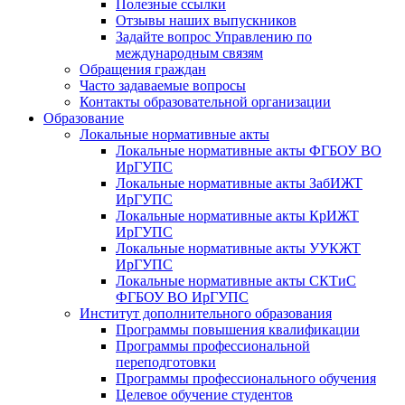
Полезные ссылки
Отзывы наших выпускников
Задайте вопрос Управлению по
международным связям
Обращения граждан
Часто задаваемые вопросы
Контакты образовательной организации
Образование
Локальные нормативные акты
Локальные нормативные акты ФГБОУ ВО
ИрГУПС
Локальные нормативные акты ЗабИЖТ
ИрГУПС
Локальные нормативные акты КрИЖТ
ИрГУПС
Локальные нормативные акты УУКЖТ
ИрГУПС
Локальные нормативные акты СКТиС
ФГБОУ ВО ИрГУПС
Институт дополнительного образования
Программы повышения квалификации
Программы профессиональной
переподготовки
Программы профессионального обучения
Целевое обучение студентов