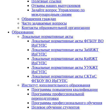
Полезные ссылки
Отзывы наших выпускников
Задайте вопрос Управлению по
международным связям
Обращения граждан
Часто задаваемые вопросы
Контакты образовательной организации
Образование
Локальные нормативные акты
Локальные нормативные акты ФГБОУ ВО
ИрГУПС
Локальные нормативные акты ЗабИЖТ
ИрГУПС
Локальные нормативные акты КрИЖТ
ИрГУПС
Локальные нормативные акты УУКЖТ
ИрГУПС
Локальные нормативные акты СКТиС
ФГБОУ ВО ИрГУПС
Институт дополнительного образования
Программы повышения квалификации
Программы профессиональной
переподготовки
Программы профессионального обучения
Целевое обучение студентов