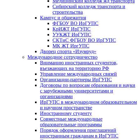
Медицинский колледж жд транспорта
Сибирский колледж транспорта и
строительства
Кампус и общежития
ФГБОУ ВО ИрГУПС
КрИЖТ ИрГУПС
УУКЖТ ИрГУПС
СКТиС ФГБОУ ВО ИрГУПС
МК ЖТ ИргУПС
Дворец спорта «Изумруд»
Международное сотрудничество
Вниманию иностранных студентов,
въезжающих на территорию РФ
Управление международных связей
Организации-партнеры ИрГУПС
Договоры по вопросам образования и науки
с зарубежными университетами и
организациями
ИрГУПС в международном образовательном
и научном пространстве
Иностранному студенту
Совместные международные
образовательные программы
Порядок оформления приглашений
иностранным гражданам в ИрГУПС