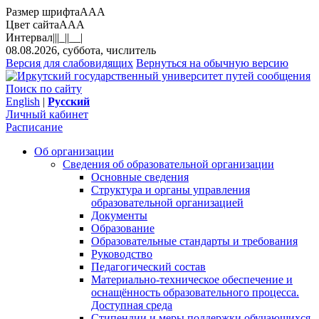
Размер шрифта
A
A
A
Цвет сайта
A
A
A
Интервал
||
|_|
|__|
08.08.2026, суббота, числитель
Версия для слабовидящих
Вернуться на обычную версию
Поиск по сайту
English
|
Русский
Личный кабинет
Расписание
Об организации
Сведения об образовательной организации
Основные сведения
Структура и органы управления
образовательной организацией
Документы
Образование
Образовательные стандарты и требования
Руководство
Педагогический состав
Материально-техническое обеспечение и
оснащённость образовательного процесса.
Доступная среда
Стипендии и меры поддержки обучающихся