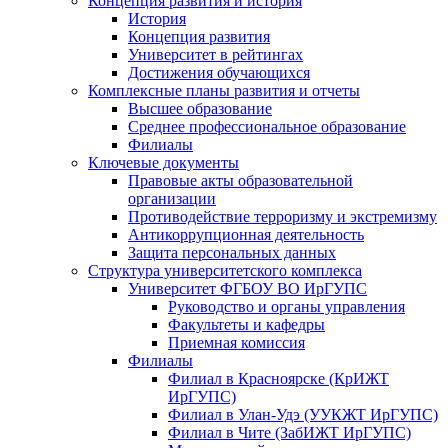
Концепция развития и история
История
Концепция развития
Университет в рейтингах
Достижения обучающихся
Комплексные планы развития и отчеты
Высшее образование
Среднее профессиональное образование
Филиалы
Ключевые документы
Правовые акты образовательной
организации
Противодействие терроризму и экстремизму
Антикоррупционная деятельность
Защита персональных данных
Структура университетского комплекса
Университет ФГБОУ ВО ИрГУПС
Руководство и органы управления
Факультеты и кафедры
Приемная комиссия
Филиалы
Филиал в Красноярске (КрИЖТ
ИрГУПС)
Филиал в Улан-Удэ (УУКЖТ ИрГУПС)
Филиал в Чите (ЗабИЖТ ИрГУПС)