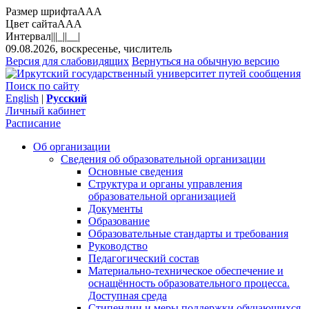
Размер шрифта
A
A
A
Цвет сайта
A
A
A
Интервал
||
|_|
|__|
09.08.2026, воскресенье, числитель
Версия для слабовидящих
Вернуться на обычную версию
Поиск по сайту
English
|
Русский
Личный кабинет
Расписание
Об организации
Сведения об образовательной организации
Основные сведения
Структура и органы управления
образовательной организацией
Документы
Образование
Образовательные стандарты и требования
Руководство
Педагогический состав
Материально-техническое обеспечение и
оснащённость образовательного процесса.
Доступная среда
Стипендии и меры поддержки обучающихся