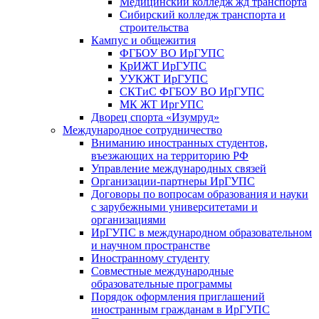
Медицинский колледж жд транспорта
Сибирский колледж транспорта и
строительства
Кампус и общежития
ФГБОУ ВО ИрГУПС
КрИЖТ ИрГУПС
УУКЖТ ИрГУПС
СКТиС ФГБОУ ВО ИрГУПС
МК ЖТ ИргУПС
Дворец спорта «Изумруд»
Международное сотрудничество
Вниманию иностранных студентов,
въезжающих на территорию РФ
Управление международных связей
Организации-партнеры ИрГУПС
Договоры по вопросам образования и науки
с зарубежными университетами и
организациями
ИрГУПС в международном образовательном
и научном пространстве
Иностранному студенту
Совместные международные
образовательные программы
Порядок оформления приглашений
иностранным гражданам в ИрГУПС