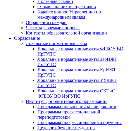
Полезные ссылки
Отзывы наших выпускников
Задайте вопрос Управлению по
международным связям
Обращения граждан
Часто задаваемые вопросы
Контакты образовательной организации
Образование
Локальные нормативные акты
Локальные нормативные акты ФГБОУ ВО
ИрГУПС
Локальные нормативные акты ЗабИЖТ
ИрГУПС
Локальные нормативные акты КрИЖТ
ИрГУПС
Локальные нормативные акты УУКЖТ
ИрГУПС
Локальные нормативные акты СКТиС
ФГБОУ ВО ИрГУПС
Институт дополнительного образования
Программы повышения квалификации
Программы профессиональной
переподготовки
Программы профессионального обучения
Целевое обучение студентов