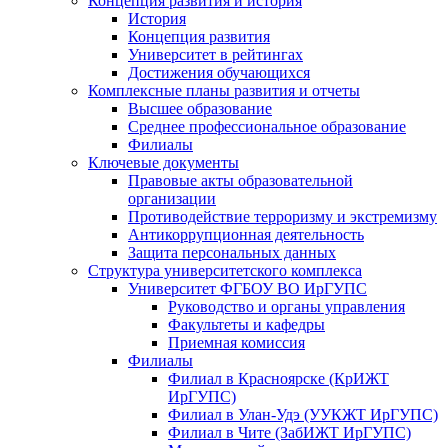
Концепция развития и история
История
Концепция развития
Университет в рейтингах
Достижения обучающихся
Комплексные планы развития и отчеты
Высшее образование
Среднее профессиональное образование
Филиалы
Ключевые документы
Правовые акты образовательной
организации
Противодействие терроризму и экстремизму
Антикоррупционная деятельность
Защита персональных данных
Структура университетского комплекса
Университет ФГБОУ ВО ИрГУПС
Руководство и органы управления
Факультеты и кафедры
Приемная комиссия
Филиалы
Филиал в Красноярске (КрИЖТ
ИрГУПС)
Филиал в Улан-Удэ (УУКЖТ ИрГУПС)
Филиал в Чите (ЗабИЖТ ИрГУПС)