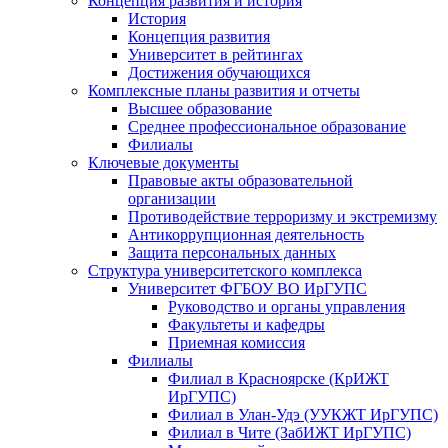
Концепция развития и история
История
Концепция развития
Университет в рейтингах
Достижения обучающихся
Комплексные планы развития и отчеты
Высшее образование
Среднее профессиональное образование
Филиалы
Ключевые документы
Правовые акты образовательной
организации
Противодействие терроризму и экстремизму
Антикоррупционная деятельность
Защита персональных данных
Структура университетского комплекса
Университет ФГБОУ ВО ИрГУПС
Руководство и органы управления
Факультеты и кафедры
Приемная комиссия
Филиалы
Филиал в Красноярске (КрИЖТ
ИрГУПС)
Филиал в Улан-Удэ (УУКЖТ ИрГУПС)
Филиал в Чите (ЗабИЖТ ИрГУПС)