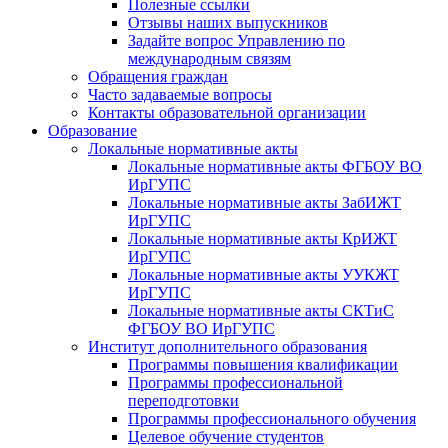
Полезные ссылки
Отзывы наших выпускников
Задайте вопрос Управлению по
международным связям
Обращения граждан
Часто задаваемые вопросы
Контакты образовательной организации
Образование
Локальные нормативные акты
Локальные нормативные акты ФГБОУ ВО
ИрГУПС
Локальные нормативные акты ЗабИЖТ
ИрГУПС
Локальные нормативные акты КрИЖТ
ИрГУПС
Локальные нормативные акты УУКЖТ
ИрГУПС
Локальные нормативные акты СКТиС
ФГБОУ ВО ИрГУПС
Институт дополнительного образования
Программы повышения квалификации
Программы профессиональной
переподготовки
Программы профессионального обучения
Целевое обучение студентов