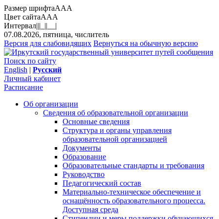
Размер шрифта
A
A
A
Цвет сайта
A
A
A
Интервал
||
|_|
|__|
07.08.2026, пятница, числитель
Версия для слабовидящих
Вернуться на обычную версию
Поиск по сайту
English
|
Русский
Личный кабинет
Расписание
Об организации
Сведения об образовательной организации
Основные сведения
Структура и органы управления
образовательной организацией
Документы
Образование
Образовательные стандарты и требования
Руководство
Педагогический состав
Материально-техническое обеспечение и
оснащённость образовательного процесса.
Доступная среда
Стипендии и меры поддержки обучающихся