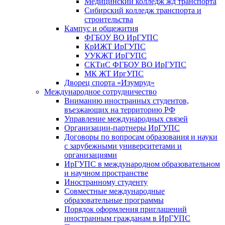
Медицинский колледж жд транспорта
Сибирский колледж транспорта и
строительства
Кампус и общежития
ФГБОУ ВО ИрГУПС
КрИЖТ ИрГУПС
УУКЖТ ИрГУПС
СКТиС ФГБОУ ВО ИрГУПС
МК ЖТ ИргУПС
Дворец спорта «Изумруд»
Международное сотрудничество
Вниманию иностранных студентов,
въезжающих на территорию РФ
Управление международных связей
Организации-партнеры ИрГУПС
Договоры по вопросам образования и науки
с зарубежными университетами и
организациями
ИрГУПС в международном образовательном
и научном пространстве
Иностранному студенту
Совместные международные
образовательные программы
Порядок оформления приглашений
иностранным гражданам в ИрГУПС