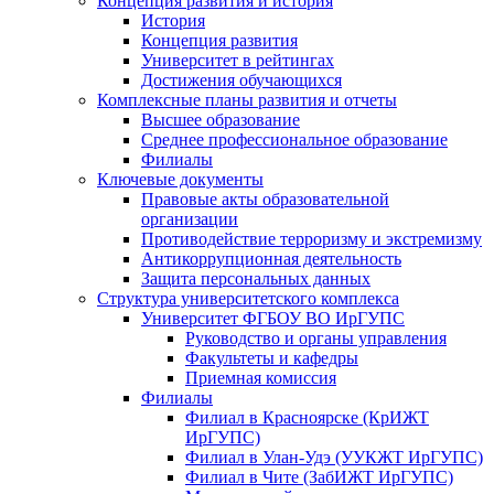
Концепция развития и история
История
Концепция развития
Университет в рейтингах
Достижения обучающихся
Комплексные планы развития и отчеты
Высшее образование
Среднее профессиональное образование
Филиалы
Ключевые документы
Правовые акты образовательной
организации
Противодействие терроризму и экстремизму
Антикоррупционная деятельность
Защита персональных данных
Структура университетского комплекса
Университет ФГБОУ ВО ИрГУПС
Руководство и органы управления
Факультеты и кафедры
Приемная комиссия
Филиалы
Филиал в Красноярске (КрИЖТ
ИрГУПС)
Филиал в Улан-Удэ (УУКЖТ ИрГУПС)
Филиал в Чите (ЗабИЖТ ИрГУПС)