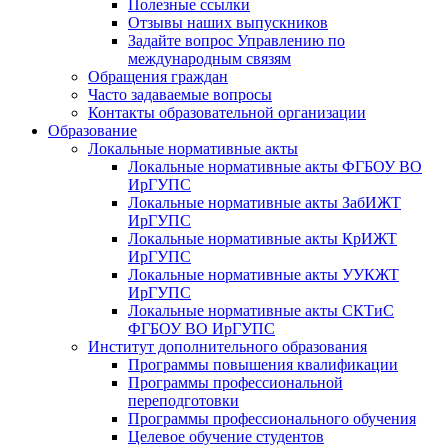
Полезные ссылки
Отзывы наших выпускников
Задайте вопрос Управлению по
международным связям
Обращения граждан
Часто задаваемые вопросы
Контакты образовательной организации
Образование
Локальные нормативные акты
Локальные нормативные акты ФГБОУ ВО
ИрГУПС
Локальные нормативные акты ЗабИЖТ
ИрГУПС
Локальные нормативные акты КрИЖТ
ИрГУПС
Локальные нормативные акты УУКЖТ
ИрГУПС
Локальные нормативные акты СКТиС
ФГБОУ ВО ИрГУПС
Институт дополнительного образования
Программы повышения квалификации
Программы профессиональной
переподготовки
Программы профессионального обучения
Целевое обучение студентов