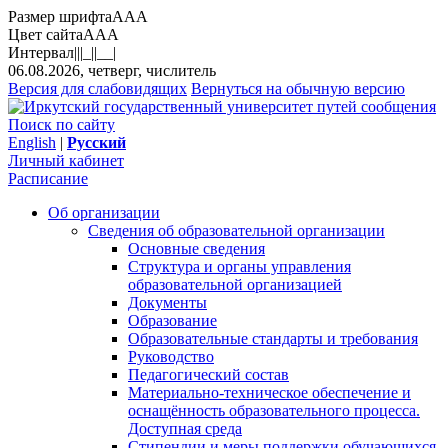
Размер шрифта
A
A
A
Цвет сайта
A
A
A
Интервал
||
|_|
|__|
06.08.2026, четверг, числитель
Версия для слабовидящих
Вернуться на обычную версию
Поиск по сайту
English
|
Русский
Личный кабинет
Расписание
Об организации
Сведения об образовательной организации
Основные сведения
Структура и органы управления
образовательной организацией
Документы
Образование
Образовательные стандарты и требования
Руководство
Педагогический состав
Материально-техническое обеспечение и
оснащённость образовательного процесса.
Доступная среда
Стипендии и меры поддержки обучающихся