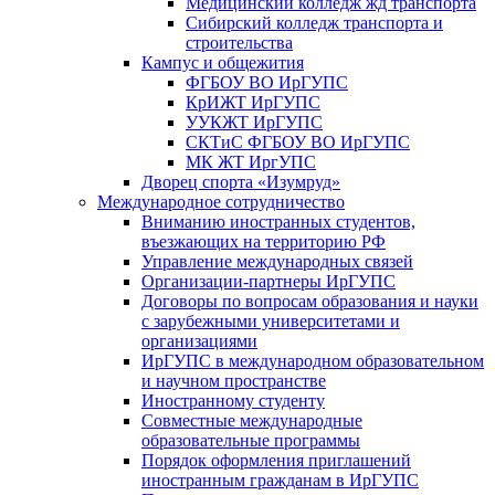
Медицинский колледж жд транспорта
Сибирский колледж транспорта и
строительства
Кампус и общежития
ФГБОУ ВО ИрГУПС
КрИЖТ ИрГУПС
УУКЖТ ИрГУПС
СКТиС ФГБОУ ВО ИрГУПС
МК ЖТ ИргУПС
Дворец спорта «Изумруд»
Международное сотрудничество
Вниманию иностранных студентов,
въезжающих на территорию РФ
Управление международных связей
Организации-партнеры ИрГУПС
Договоры по вопросам образования и науки
с зарубежными университетами и
организациями
ИрГУПС в международном образовательном
и научном пространстве
Иностранному студенту
Совместные международные
образовательные программы
Порядок оформления приглашений
иностранным гражданам в ИрГУПС