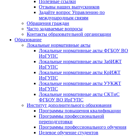
Полезные ссылки
Отзывы наших выпускников
Задайте вопрос Управлению по
международным связям
Обращения граждан
Часто задаваемые вопросы
Контакты образовательной организации
Образование
Локальные нормативные акты
Локальные нормативные акты ФГБОУ ВО
ИрГУПС
Локальные нормативные акты ЗабИЖТ
ИрГУПС
Локальные нормативные акты КрИЖТ
ИрГУПС
Локальные нормативные акты УУКЖТ
ИрГУПС
Локальные нормативные акты СКТиС
ФГБОУ ВО ИрГУПС
Институт дополнительного образования
Программы повышения квалификации
Программы профессиональной
переподготовки
Программы профессионального обучения
Целевое обучение студентов