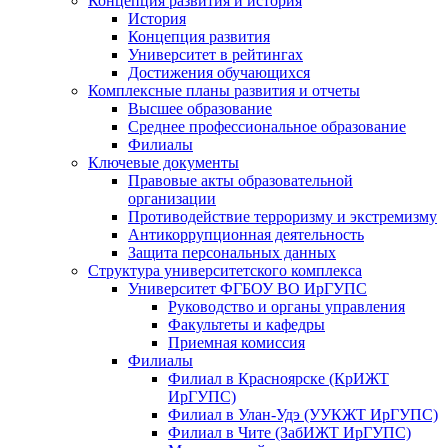
Концепция развития и история
История
Концепция развития
Университет в рейтингах
Достижения обучающихся
Комплексные планы развития и отчеты
Высшее образование
Среднее профессиональное образование
Филиалы
Ключевые документы
Правовые акты образовательной
организации
Противодействие терроризму и экстремизму
Антикоррупционная деятельность
Защита персональных данных
Структура университетского комплекса
Университет ФГБОУ ВО ИрГУПС
Руководство и органы управления
Факультеты и кафедры
Приемная комиссия
Филиалы
Филиал в Красноярске (КрИЖТ
ИрГУПС)
Филиал в Улан-Удэ (УУКЖТ ИрГУПС)
Филиал в Чите (ЗабИЖТ ИрГУПС)