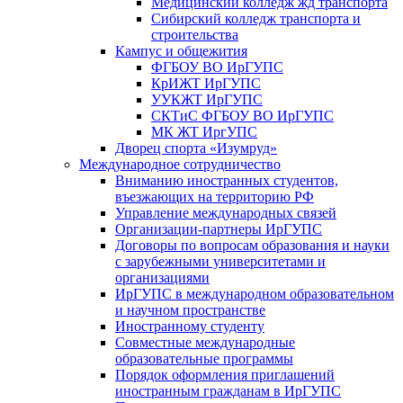
Медицинский колледж жд транспорта
Сибирский колледж транспорта и
строительства
Кампус и общежития
ФГБОУ ВО ИрГУПС
КрИЖТ ИрГУПС
УУКЖТ ИрГУПС
СКТиС ФГБОУ ВО ИрГУПС
МК ЖТ ИргУПС
Дворец спорта «Изумруд»
Международное сотрудничество
Вниманию иностранных студентов,
въезжающих на территорию РФ
Управление международных связей
Организации-партнеры ИрГУПС
Договоры по вопросам образования и науки
с зарубежными университетами и
организациями
ИрГУПС в международном образовательном
и научном пространстве
Иностранному студенту
Совместные международные
образовательные программы
Порядок оформления приглашений
иностранным гражданам в ИрГУПС