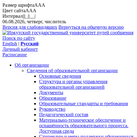
Размер шрифта
A
A
A
Цвет сайта
A
A
A
Интервал
||
|_|
|__|
06.08.2026, четверг, числитель
Версия для слабовидящих
Вернуться на обычную версию
Поиск по сайту
English
|
Русский
Личный кабинет
Расписание
Об организации
Сведения об образовательной организации
Основные сведения
Структура и органы управления
образовательной организацией
Документы
Образование
Образовательные стандарты и требования
Руководство
Педагогический состав
Материально-техническое обеспечение и
оснащённость образовательного процесса.
Доступная среда
Стипендии и меры поддержки обучающихся