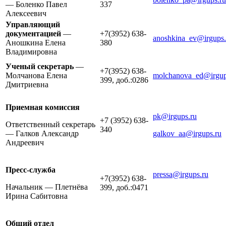
— Боленко Павел
337
Алексеевич
Управляющий
документацией
—
+7(3952) 638-
anoshkina_ev@irgups.
Аношкина Елена
380
Владимировна
Ученый секретарь
—
+7(3952) 638-
Молчанова Елена
molchanova_ed@irgup
399, доб.:0286
Дмитриевна
Приемная комиссия
pk@irgups.ru
+7 (3952) 638-
Ответственный секретарь
340
— Галков Александр
galkov_aa@irgups.ru
Андреевич
Пресс-служба
pressa@irgups.ru
+7(3952) 638-
Начальник — Плетнёва
399, доб.:0471
Ирина Сабитовна
Общий отдел