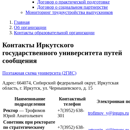
Договор о практической подготовке
Договор о социальном партнерстве
Мониторинг трудоустройства выпускников
Главная
Об организации
Контакты образовательной организации
Контакты Иркутского
государственного университета путей
сообщения
Поэтажная схема университа (2ГИС)
Адрес: 664074, Сибирский федеральный округ, Иркутская
область, г. Иркутск, ул. Чернышевского, д. 15
Наименование
Контактный
Электронная п
подразделения
телефон
Ректор
— Трофимов
+7(3952) 638-
trofimov_y@irgups.ru
Юрий Анатольевич
301
Советник при ректорате
по стратегическому
+7(3952) 638-
artyunin_ai@irgups.ru