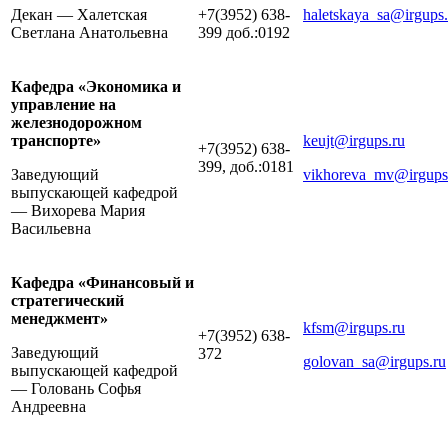
Декан — Халетская
+7(3952) 638-
haletskaya_sa@irgups.
Светлана Анатольевна
399 доб.:0192
Кафедра «Экономика и
управление на
железнодорожном
транспорте»
keujt@irgups.ru
+7(3952) 638-
399, доб.:0181
Заведующий
vikhoreva_mv@irgups
выпускающей кафедрой
— Вихорева Мария
Васильевна
Кафедра «Финансовый и
стратегический
менеджмент»
kfsm@irgups.ru
+7(3952) 638-
Заведующий
372
golovan_sa@irgups.ru
выпускающей кафедрой
— Головань Софья
Андреевна