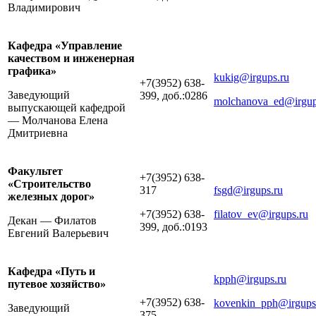
Владимирович
Кафедра «Управление
качеством и инженерная
графика»
kukig@irgups.ru
+7(3952) 638-
Заведующий
399, доб.:0286
molchanova_ed@irgup
выпускающей кафедрой
— Молчанова Елена
Дмитриевна
Факультет
+7(3952) 638-
«Строительство
317
fsgd@irgups.ru
железных дорог»
+7(3952) 638-
filatov_ev@irgups.ru
Декан — Филатов
399, доб.:0193
Евгений Валерьевич
Кафедра «Путь и
kpph@irgups.ru
путевое хозяйство»
+7(3952) 638-
kovenkin_pph@irgups
Заведующий
375