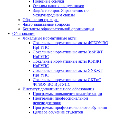
Полезные ссылки
Отзывы наших выпускников
Задайте вопрос Управлению по
международным связям
Обращения граждан
Часто задаваемые вопросы
Контакты образовательной организации
Образование
Локальные нормативные акты
Локальные нормативные акты ФГБОУ ВО
ИрГУПС
Локальные нормативные акты ЗабИЖТ
ИрГУПС
Локальные нормативные акты КрИЖТ
ИрГУПС
Локальные нормативные акты УУКЖТ
ИрГУПС
Локальные нормативные акты СКТиС
ФГБОУ ВО ИрГУПС
Институт дополнительного образования
Программы повышения квалификации
Программы профессиональной
переподготовки
Программы профессионального обучения
Целевое обучение студентов