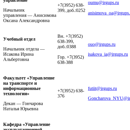
управление
oumu@irgups.ru
+7(3952) 638-
Начальник
399, доб.:0252
anisimova_oa@irgups.
управления — Анисимова
Оксана Александровна
Вн. +7(3952)
Учебный отдел
638-399,
ouo@irgups.ru
доб.:0388
Начальник отдела —
Исакова Ирина
isakova_ia@irgups.ru
Гор. +7(3952)
Альбертовна
638-388
Факультет «Управление
на транспорте и
информационные
futiit@irgups.ru
+7(3952) 638-
технологии»
376
Goncharova_NYU@irg
Декан — Гончарова
Наталья Юрьевна
Кафедра «Управление
эксплуатационной