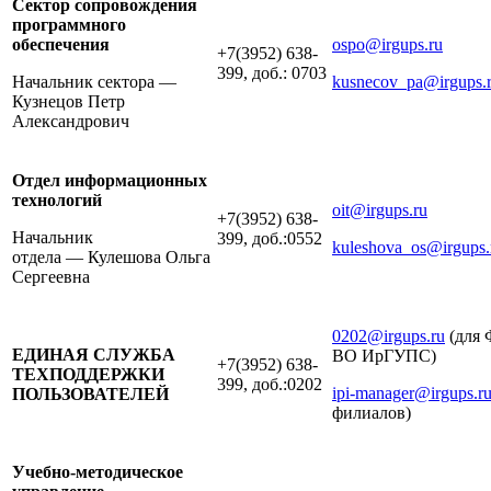
Сектор сопровождения
программного
обеспечения
ospo@irgups.ru
+7(3952) 638-
399, доб.: 0703
Начальник сектора —
kusnecov_pa@irgups.
Кузнецов Петр
Александрович
Отдел информационных
технологий
oit@irgups.ru
+7(3952) 638-
Начальник
399, доб.:0552
kuleshova_os@irgups.
отдела — Кулешова Ольга
Сергеевна
0202@irgups.ru
(для
ЕДИНАЯ СЛУЖБА
ВО ИрГУПС)
+7(3952) 638-
ТЕХПОДДЕРЖКИ
399, доб.:0202
ipi-manager@irgups.r
ПОЛЬЗОВАТЕЛЕЙ
филиалов)
Учебно-методическое