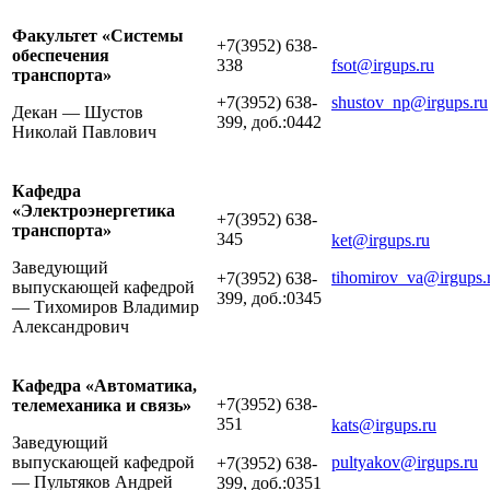
Факультет «Системы
+7(3952) 638-
обеспечения
338
fsot@irgups.ru
транспорта»
+7(3952) 638-
shustov_np@irgups.ru
Декан — Шустов
399, доб.:0442
Николай Павлович
Кафедра
«Электроэнергетика
+7(3952) 638-
транспорта»
345
ket@irgups.ru
Заведующий
tihomirov_va@irgups.
+7(3952) 638-
выпускающей кафедрой
399, доб.:0345
— Тихомиров Владимир
Александрович
Кафедра «Автоматика,
+7(3952) 638-
телемеханика и связь»
351
kats@irgups.ru
Заведующий
выпускающей кафедрой
pultyakov@irgups.ru
+7(3952) 638-
— Пультяков Андрей
399, доб.:0351