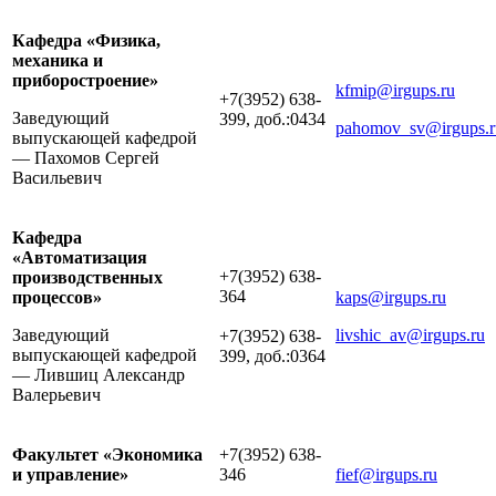
Кафедра «Физика,
механика и
приборостроение»
kfmip@irgups.ru
+7(3952) 638-
Заведующий
399, доб.:0434
pahomov_sv@irgups.r
выпускающей кафедрой
— Пахомов Сергей
Васильевич
Кафедра
«Автоматизация
+7(3952) 638-
производственных
364
процессов»
kaps@irgups.ru
Заведующий
livshic_av@irgups.ru
+7(3952) 638-
выпускающей кафедрой
399, доб.:0364
— Лившиц Александр
Валерьевич
Факультет «Экономика
+7(3952) 638-
и управление»
346
fief@irgups.ru