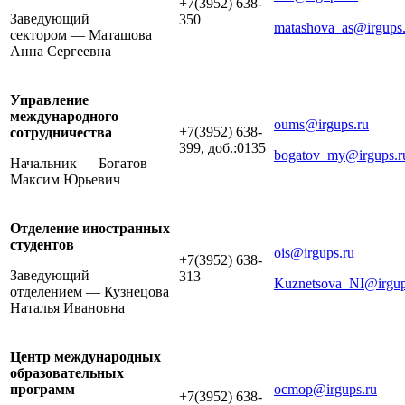
+7(3952) 638-
Заведующий
350
matashova_as@irgups.
сектором — Маташова
Анна Сергеевна
Управление
международного
oums@irgups.ru
+7(3952) 638-
сотрудничества
399, доб.:0135
bogatov_my@irgups.r
Начальник — Богатов
Максим Юрьевич
Отделение иностранных
студентов
ois@irgups.ru
+7(3952) 638-
Заведующий
313
Kuznetsova_NI@irgup
отделением — Кузнецова
Наталья Ивановна
Центр международных
образовательных
программ
ocmop@irgups.ru
+7(3952) 638-