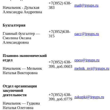
+7(3952) 638-
mail@irgups.ru
Начальник
-
Дульская
383
Александра Андреевна
Бухгалтерия
+7(3952)638-
Главный бухгалтер —
oacc@irgups.ru
315
Смолина Оксана
Александровна
Планово-экономический
отдел
opeo@irgups.ru
+7(3952) 638-
399, доб.:0603
Начальник — Мельник
melnik_nvi@irgups.ru
Наталья Викторовна
Отдел организации
закупочной
+7(3952) 638-
деятельности
zakupki@irgups.ru
399, доб.:0779
Начальник — Гудкова
Наталья Олеговна