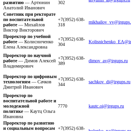
развитию
— Артюнин
302
Анатолий Иванович
Советник при ректорате
по воспитательной
+7(3952) 638-
mikhailov_vv@irgups.
работе
— Михайлов
318
Виктор Викторович
Проректор по учебной
+7(3952) 638-
работе
— Колисниченко
Kolisnichenko_EA@ir
304
Елена Александровна
Проректор по научной
+7(3952) 638-
работе
— Димов Алексей
dimov_av@irgups.ru
389
Владимирович
Проректор по цифровым
+7(3952) 638-
технологиям
— Сачков
sachkov_di@irgups.ru
344
Дмитрий Иванович
Проректор по
воспитательной работе и
молодежной
7770
kautc.oi@irgups.ru
политике
— Каутц Ольга
Ивановна
Проректор по развитию
и социальным вопросам
+7(3952) 638-
bolenko_pa@irgups.ru