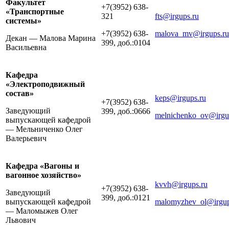
Факультет
+7(3952) 638-
«Транспортные
321
fts@irgups.ru
системы»
+7(3952) 638-
malova_mv@irgups.ru
Декан — Малова Марина
399, доб.:0104
Васильевна
Кафедра
«Электроподвижный
состав»
keps@irgups.ru
+7(3952) 638-
Заведующий
399, доб.:0666
melnichenko_ov@irgu
выпускающей кафедрой
— Мельниченко Олег
Валерьевич
Кафедра «Вагоны и
вагонное хозяйство»
kvvh@irgups.ru
+7(3952) 638-
Заведующий
399, доб.:0121
выпускающей кафедрой
malomyzhev_ol@irgup
— Маломыжев Олег
Львович