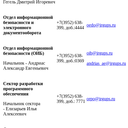
Гегель Дмитрий Игоревич
Отдел информационной
безопасности и
+7(3952) 638-
oedo@irgups.ru
электронного
399, доб.:4444
документооборота
Отдел информационной
oib@irgups.ru
безопасности (ОИБ)
+7(3952) 638-
399, доб.:0369
Начальник - Андриас
andrias_ae@irgups.ru
Александр Евгеньевич
Сектор разработки
программного
обеспечения
+7(3952) 638-
orpo@irgups.ru
399, доб.: 7771
Начальник сектора
- Елизарьев Илья
Алексеевич