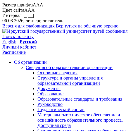
Размер шрифта
A
A
A
Цвет сайта
A
A
A
Интервал
||
|_|
|__|
06.08.2026, четверг, числитель
Версия для слабовидящих
Вернуться на обычную версию
Поиск по сайту
English
|
Русский
Личный кабинет
Расписание
Об организации
Сведения об образовательной организации
Основные сведения
Структура и органы управления
образовательной организацией
Документы
Образование
Образовательные стандарты и требования
Руководство
Педагогический состав
Материально-техническое обеспечение и
оснащённость образовательного процесса.
Доступная среда
Стипендии и меры поддержки обучающихся