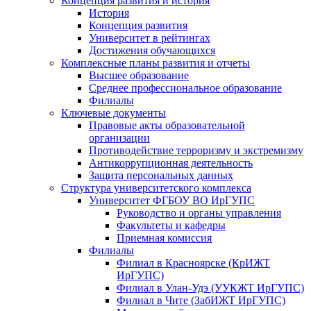
Концепция развития и история
История
Концепция развития
Университет в рейтингах
Достижения обучающихся
Комплексные планы развития и отчеты
Высшее образование
Среднее профессиональное образование
Филиалы
Ключевые документы
Правовые акты образовательной
организации
Противодействие терроризму и экстремизму
Антикоррупционная деятельность
Защита персональных данных
Структура университетского комплекса
Университет ФГБОУ ВО ИрГУПС
Руководство и органы управления
Факультеты и кафедры
Приемная комиссия
Филиалы
Филиал в Красноярске (КрИЖТ
ИрГУПС)
Филиал в Улан-Удэ (УУКЖТ ИрГУПС)
Филиал в Чите (ЗабИЖТ ИрГУПС)