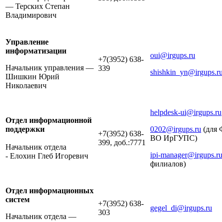
— Терских Степан
Владимирович
Управление
информатизации
oui@irgups.ru
+7(3952) 638-
Начальник управления —
339
shishkin_yn@irgups.r
Шишкин Юрий
Николаевич
helpdesk-ui@irgups.ru
Отдел информационной
поддержки
0202@irgups.ru
(для
+7(3952) 638-
ВО ИрГУПС)
399, доб.:7771
Начальник отдела
ipi-manager@irgups.r
- Елохин Глеб Игоревич
филиалов)
Отдел информационных
систем
+7(3952) 638-
gegel_di@irgups.ru
303
Начальник отдела —