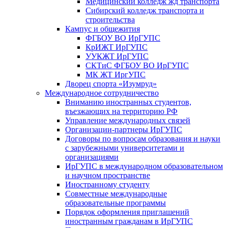
Медицинский колледж жд транспорта
Сибирский колледж транспорта и
строительства
Кампус и общежития
ФГБОУ ВО ИрГУПС
КрИЖТ ИрГУПС
УУКЖТ ИрГУПС
СКТиС ФГБОУ ВО ИрГУПС
МК ЖТ ИргУПС
Дворец спорта «Изумруд»
Международное сотрудничество
Вниманию иностранных студентов,
въезжающих на территорию РФ
Управление международных связей
Организации-партнеры ИрГУПС
Договоры по вопросам образования и науки
с зарубежными университетами и
организациями
ИрГУПС в международном образовательном
и научном пространстве
Иностранному студенту
Совместные международные
образовательные программы
Порядок оформления приглашений
иностранным гражданам в ИрГУПС