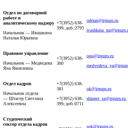
Отдел по договорной
работе и
odrian@irgups.ru
+7(3952) 638-
аналитическому надзору
399, доб.:2795
ivashkina_nu@irgups.
Начальник — Ивашкина
Наталья Юрьевна
Правовое управление
opu@irgups.ru
+7(3952) 638-
Начальник — Медведева
300
medvedeva_ya@irgups
Яна Яковлевна
Отдел кадров
+7(3952) 638-
381
ok@irgups.ru
Начальник отдела
— Штагер Светлана
+7(3952) 638-
shtager_sa@irgups.ru
Алексеевна
399, доб.:0711
Студенческий
сектор отдела кадров
sok@irgups.ru