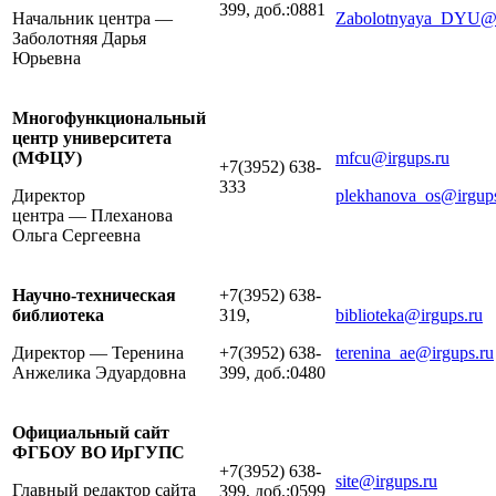
399, доб.:0881
Начальник центра —
Zabolotnyaya_DYU@i
Заболотняя Дарья
Юрьевна
Многофункциональный
центр университета
(МФЦУ)
mfcu@irgups.ru
+7(3952) 638-
333
Директор
plekhanova_os@irgups
центра — Плеханова
Ольга Сергеевна
Научно-техническая
+7(3952) 638-
библиотека
319,
biblioteka@irgups.ru
Директор — Теренина
+7(3952) 638-
terenina_ae@irgups.ru
Анжелика Эдуардовна
399, доб.:0480
Официальный сайт
ФГБОУ ВО ИрГУПС
+7(3952) 638-
site@irgups.ru
Главный редактор сайта
399, доб.:0599