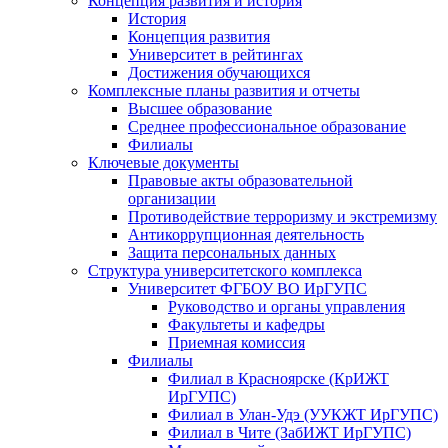
Концепция развития и история
История
Концепция развития
Университет в рейтингах
Достижения обучающихся
Комплексные планы развития и отчеты
Высшее образование
Среднее профессиональное образование
Филиалы
Ключевые документы
Правовые акты образовательной
организации
Противодействие терроризму и экстремизму
Антикоррупционная деятельность
Защита персональных данных
Структура университетского комплекса
Университет ФГБОУ ВО ИрГУПС
Руководство и органы управления
Факультеты и кафедры
Приемная комиссия
Филиалы
Филиал в Красноярске (КрИЖТ
ИрГУПС)
Филиал в Улан-Удэ (УУКЖТ ИрГУПС)
Филиал в Чите (ЗабИЖТ ИрГУПС)