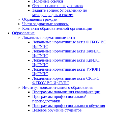
Полезные ссылки
Отзывы наших выпускников
Задайте вопрос Управлению по
международным связям
Обращения граждан
Часто задаваемые вопросы
Контакты образовательной организации
Образование
Локальные нормативные акты
Локальные нормативные акты ФГБОУ ВО
ИрГУПС
Локальные нормативные акты ЗабИЖТ
ИрГУПС
Локальные нормативные акты КрИЖТ
ИрГУПС
Локальные нормативные акты УУКЖТ
ИрГУПС
Локальные нормативные акты СКТиС
ФГБОУ ВО ИрГУПС
Институт дополнительного образования
Программы повышения квалификации
Программы профессиональной
переподготовки
Программы профессионального обучения
Целевое обучение студентов