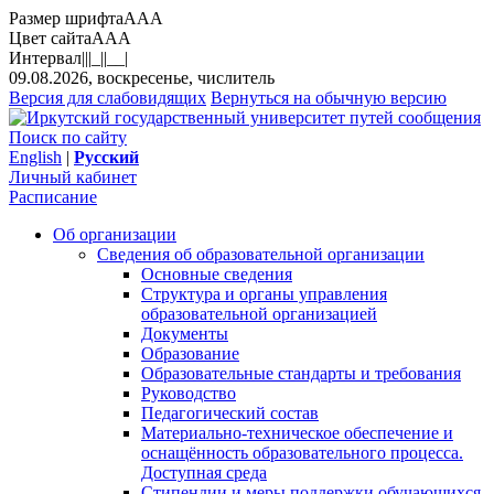
Размер шрифта
A
A
A
Цвет сайта
A
A
A
Интервал
||
|_|
|__|
09.08.2026, воскресенье, числитель
Версия для слабовидящих
Вернуться на обычную версию
Поиск по сайту
English
|
Русский
Личный кабинет
Расписание
Об организации
Сведения об образовательной организации
Основные сведения
Структура и органы управления
образовательной организацией
Документы
Образование
Образовательные стандарты и требования
Руководство
Педагогический состав
Материально-техническое обеспечение и
оснащённость образовательного процесса.
Доступная среда
Стипендии и меры поддержки обучающихся