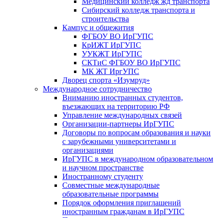
Медицинский колледж жд транспорта
Сибирский колледж транспорта и
строительства
Кампус и общежития
ФГБОУ ВО ИрГУПС
КрИЖТ ИрГУПС
УУКЖТ ИрГУПС
СКТиС ФГБОУ ВО ИрГУПС
МК ЖТ ИргУПС
Дворец спорта «Изумруд»
Международное сотрудничество
Вниманию иностранных студентов,
въезжающих на территорию РФ
Управление международных связей
Организации-партнеры ИрГУПС
Договоры по вопросам образования и науки
с зарубежными университетами и
организациями
ИрГУПС в международном образовательном
и научном пространстве
Иностранному студенту
Совместные международные
образовательные программы
Порядок оформления приглашений
иностранным гражданам в ИрГУПС