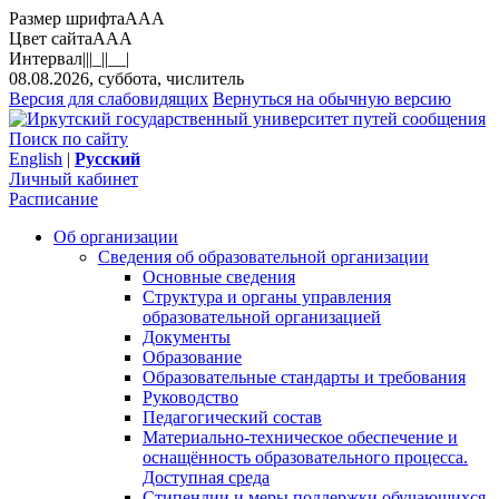
Размер шрифта
A
A
A
Цвет сайта
A
A
A
Интервал
||
|_|
|__|
08.08.2026, суббота, числитель
Версия для слабовидящих
Вернуться на обычную версию
Поиск по сайту
English
|
Русский
Личный кабинет
Расписание
Об организации
Сведения об образовательной организации
Основные сведения
Структура и органы управления
образовательной организацией
Документы
Образование
Образовательные стандарты и требования
Руководство
Педагогический состав
Материально-техническое обеспечение и
оснащённость образовательного процесса.
Доступная среда
Стипендии и меры поддержки обучающихся