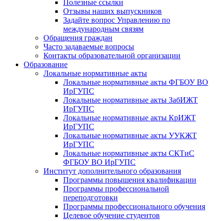
Полезные ссылки
Отзывы наших выпускников
Задайте вопрос Управлению по
международным связям
Обращения граждан
Часто задаваемые вопросы
Контакты образовательной организации
Образование
Локальные нормативные акты
Локальные нормативные акты ФГБОУ ВО
ИрГУПС
Локальные нормативные акты ЗабИЖТ
ИрГУПС
Локальные нормативные акты КрИЖТ
ИрГУПС
Локальные нормативные акты УУКЖТ
ИрГУПС
Локальные нормативные акты СКТиС
ФГБОУ ВО ИрГУПС
Институт дополнительного образования
Программы повышения квалификации
Программы профессиональной
переподготовки
Программы профессионального обучения
Целевое обучение студентов