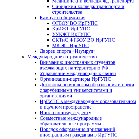
Медицинский колледж жд транспорта
Сибирский колледж транспорта и
строительства
Кампус и общежития
ФГБОУ ВО ИрГУПС
КрИЖТ ИрГУПС
УУКЖТ ИрГУПС
СКТиС ФГБОУ ВО ИрГУПС
МК ЖТ ИргУПС
Дворец спорта «Изумруд»
Международное сотрудничество
Вниманию иностранных студентов,
въезжающих на территорию РФ
Управление международных связей
Организации-партнеры ИрГУПС
Договоры по вопросам образования и науки
с зарубежными университетами и
организациями
ИрГУПС в международном образовательном
и научном пространстве
Иностранному студенту
Совместные международные
образовательные программы
Порядок оформления приглашений
иностранным гражданам в ИрГУПС