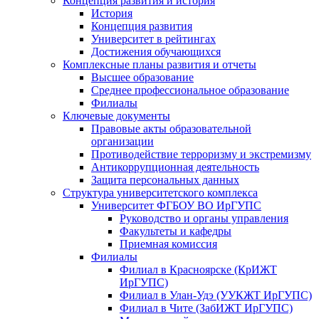
Концепция развития и история
История
Концепция развития
Университет в рейтингах
Достижения обучающихся
Комплексные планы развития и отчеты
Высшее образование
Среднее профессиональное образование
Филиалы
Ключевые документы
Правовые акты образовательной
организации
Противодействие терроризму и экстремизму
Антикоррупционная деятельность
Защита персональных данных
Структура университетского комплекса
Университет ФГБОУ ВО ИрГУПС
Руководство и органы управления
Факультеты и кафедры
Приемная комиссия
Филиалы
Филиал в Красноярске (КрИЖТ
ИрГУПС)
Филиал в Улан-Удэ (УУКЖТ ИрГУПС)
Филиал в Чите (ЗабИЖТ ИрГУПС)