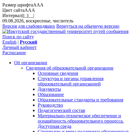
Размер шрифта
A
A
A
Цвет сайта
A
A
A
Интервал
||
|_|
|__|
09.08.2026, воскресенье, числитель
Версия для слабовидящих
Вернуться на обычную версию
Поиск по сайту
English
|
Русский
Личный кабинет
Расписание
Об организации
Сведения об образовательной организации
Основные сведения
Структура и органы управления
образовательной организацией
Документы
Образование
Образовательные стандарты и требования
Руководство
Педагогический состав
Материально-техническое обеспечение и
оснащённость образовательного процесса.
Доступная среда
Стипендии и меры поддержки обучающихся