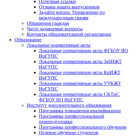
Полезные ссылки
Отзывы наших выпускников
Задайте вопрос Управлению по
международным связям
Обращения граждан
Часто задаваемые вопросы
Контакты образовательной организации
Образование
Локальные нормативные акты
Локальные нормативные акты ФГБОУ ВО
ИрГУПС
Локальные нормативные акты ЗабИЖТ
ИрГУПС
Локальные нормативные акты КрИЖТ
ИрГУПС
Локальные нормативные акты УУКЖТ
ИрГУПС
Локальные нормативные акты СКТиС
ФГБОУ ВО ИрГУПС
Институт дополнительного образования
Программы повышения квалификации
Программы профессиональной
переподготовки
Программы профессионального обучения
Целевое обучение студентов