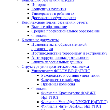
Концепция развития и история
История
Концепция развития
Университет в рейтингах
Достижения обучающихся
Комплексные планы развития и отчеты
Высшее образование
Среднее профессиональное образование
Филиалы
Ключевые документы
Правовые акты образовательной
организации
Противодействие терроризму и экстремизму
Антикоррупционная деятельность
Защита персональных данных
Структура университетского комплекса
Университет ФГБОУ ВО ИрГУПС
Руководство и органы управления
Факультеты и кафедры
Приемная комиссия
Филиалы
Филиал в Красноярске (КрИЖТ
ИрГУПС)
Филиал в Улан-Удэ (УУКЖТ ИрГУПС)
Филиал в Чите (ЗабИЖТ ИрГУПС)