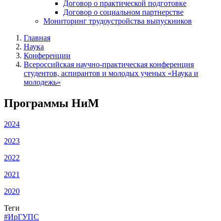
Договор о практической подготовке
Договор о социальном партнерстве
Мониторинг трудоустройства выпускников
Главная
Наука
Конференции
Всероссийская научно-практическая конференция
студентов, аспирантов и молодых ученых «Наука и
молодежь»
Программы НиМ
2024
2023
2022
2021
2020
Теги
#ИрГУПС