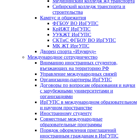
Медицинский колледж жд транспорта
Сибирский колледж транспорта и
строительства
Кампус и общежития
ФГБОУ ВО ИрГУПС
КрИЖТ ИрГУПС
УУКЖТ ИрГУПС
СКТиС ФГБОУ ВО ИрГУПС
МК ЖТ ИргУПС
Дворец спорта «Изумруд»
Международное сотрудничество
Вниманию иностранных студентов,
въезжающих на территорию РФ
Управление международных связей
Организации-партнеры ИрГУПС
Договоры по вопросам образования и науки
с зарубежными университетами и
организациями
ИрГУПС в международном образовательном
и научном пространстве
Иностранному студенту
Совместные международные
образовательные программы
Порядок оформления приглашений
иностранным гражданам в ИрГУПС