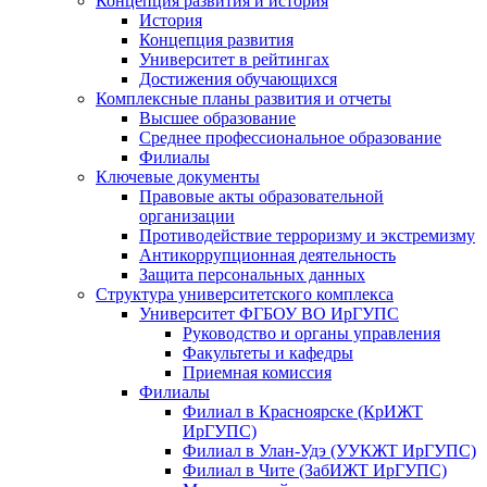
Концепция развития и история
История
Концепция развития
Университет в рейтингах
Достижения обучающихся
Комплексные планы развития и отчеты
Высшее образование
Среднее профессиональное образование
Филиалы
Ключевые документы
Правовые акты образовательной
организации
Противодействие терроризму и экстремизму
Антикоррупционная деятельность
Защита персональных данных
Структура университетского комплекса
Университет ФГБОУ ВО ИрГУПС
Руководство и органы управления
Факультеты и кафедры
Приемная комиссия
Филиалы
Филиал в Красноярске (КрИЖТ
ИрГУПС)
Филиал в Улан-Удэ (УУКЖТ ИрГУПС)
Филиал в Чите (ЗабИЖТ ИрГУПС)