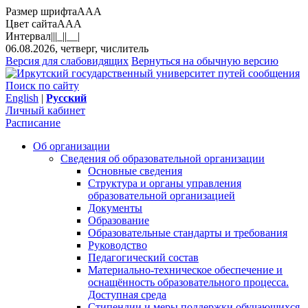
Размер шрифта
A
A
A
Цвет сайта
A
A
A
Интервал
||
|_|
|__|
06.08.2026, четверг, числитель
Версия для слабовидящих
Вернуться на обычную версию
Поиск по сайту
English
|
Русский
Личный кабинет
Расписание
Об организации
Сведения об образовательной организации
Основные сведения
Структура и органы управления
образовательной организацией
Документы
Образование
Образовательные стандарты и требования
Руководство
Педагогический состав
Материально-техническое обеспечение и
оснащённость образовательного процесса.
Доступная среда
Стипендии и меры поддержки обучающихся