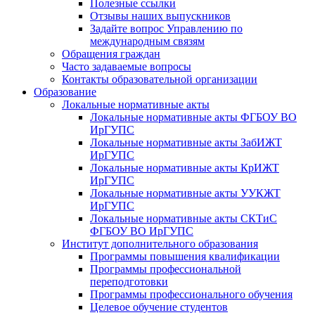
Полезные ссылки
Отзывы наших выпускников
Задайте вопрос Управлению по
международным связям
Обращения граждан
Часто задаваемые вопросы
Контакты образовательной организации
Образование
Локальные нормативные акты
Локальные нормативные акты ФГБОУ ВО
ИрГУПС
Локальные нормативные акты ЗабИЖТ
ИрГУПС
Локальные нормативные акты КрИЖТ
ИрГУПС
Локальные нормативные акты УУКЖТ
ИрГУПС
Локальные нормативные акты СКТиС
ФГБОУ ВО ИрГУПС
Институт дополнительного образования
Программы повышения квалификации
Программы профессиональной
переподготовки
Программы профессионального обучения
Целевое обучение студентов