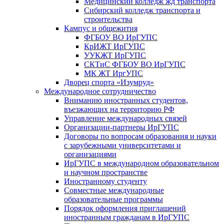
Медицинский колледж жд транспорта
Сибирский колледж транспорта и
строительства
Кампус и общежития
ФГБОУ ВО ИрГУПС
КрИЖТ ИрГУПС
УУКЖТ ИрГУПС
СКТиС ФГБОУ ВО ИрГУПС
МК ЖТ ИргУПС
Дворец спорта «Изумруд»
Международное сотрудничество
Вниманию иностранных студентов,
въезжающих на территорию РФ
Управление международных связей
Организации-партнеры ИрГУПС
Договоры по вопросам образования и науки
с зарубежными университетами и
организациями
ИрГУПС в международном образовательном
и научном пространстве
Иностранному студенту
Совместные международные
образовательные программы
Порядок оформления приглашений
иностранным гражданам в ИрГУПС