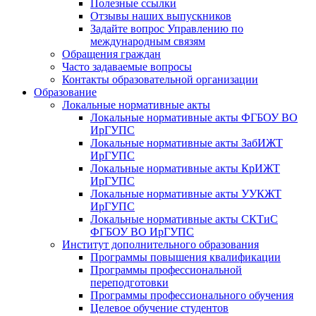
Полезные ссылки
Отзывы наших выпускников
Задайте вопрос Управлению по
международным связям
Обращения граждан
Часто задаваемые вопросы
Контакты образовательной организации
Образование
Локальные нормативные акты
Локальные нормативные акты ФГБОУ ВО
ИрГУПС
Локальные нормативные акты ЗабИЖТ
ИрГУПС
Локальные нормативные акты КрИЖТ
ИрГУПС
Локальные нормативные акты УУКЖТ
ИрГУПС
Локальные нормативные акты СКТиС
ФГБОУ ВО ИрГУПС
Институт дополнительного образования
Программы повышения квалификации
Программы профессиональной
переподготовки
Программы профессионального обучения
Целевое обучение студентов