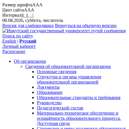
Размер шрифта
A
A
A
Цвет сайта
A
A
A
Интервал
||
|_|
|__|
08.08.2026, суббота, числитель
Версия для слабовидящих
Вернуться на обычную версию
Поиск по сайту
English
|
Русский
Личный кабинет
Расписание
Об организации
Сведения об образовательной организации
Основные сведения
Структура и органы управления
образовательной организацией
Документы
Образование
Образовательные стандарты и требования
Руководство
Педагогический состав
Материально-техническое обеспечение и
оснащённость образовательного процесса.
Доступная среда
Стипендии и меры поддержки обучающихся