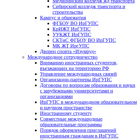
Медицинский колледж жд транспорта
Сибирский колледж транспорта и
строительства
Кампус и общежития
ФГБОУ ВО ИрГУПС
КрИЖТ ИрГУПС
УУКЖТ ИрГУПС
СКТиС ФГБОУ ВО ИрГУПС
МК ЖТ ИргУПС
Дворец спорта «Изумруд»
Международное сотрудничество
Вниманию иностранных студентов,
въезжающих на территорию РФ
Управление международных связей
Организации-партнеры ИрГУПС
Договоры по вопросам образования и науки
с зарубежными университетами и
организациями
ИрГУПС в международном образовательном
и научном пространстве
Иностранному студенту
Совместные международные
образовательные программы
Порядок оформления приглашений
иностранным гражданам в ИрГУПС