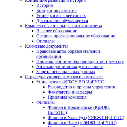
Концепция развития и история
История
Концепция развития
Университет в рейтингах
Достижения обучающихся
Комплексные планы развития и отчеты
Высшее образование
Среднее профессиональное образование
Филиалы
Ключевые документы
Правовые акты образовательной
организации
Противодействие терроризму и экстремизму
Антикоррупционная деятельность
Защита персональных данных
Структура университетского комплекса
Университет ФГБОУ ВО ИрГУПС
Руководство и органы управления
Факультеты и кафедры
Приемная комиссия
Филиалы
Филиал в Красноярске (КрИЖТ
ИрГУПС)
Филиал в Улан-Удэ (УУКЖТ ИрГУПС)
Филиал в Чите (ЗабИЖТ ИрГУПС)