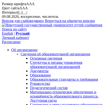
Размер шрифта
A
A
A
Цвет сайта
A
A
A
Интервал
||
|_|
|__|
09.08.2026, воскресенье, числитель
Версия для слабовидящих
Вернуться на обычную версию
Поиск по сайту
English
|
Русский
Личный кабинет
Расписание
Об организации
Сведения об образовательной организации
Основные сведения
Структура и органы управления
образовательной организацией
Документы
Образование
Образовательные стандарты и требования
Руководство
Педагогический состав
Материально-техническое обеспечение и
оснащённость образовательного процесса.
Доступная среда
Стипендии и меры поддержки обучающихся