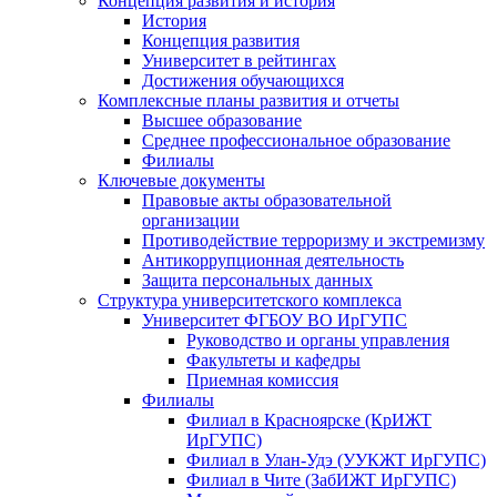
Концепция развития и история
История
Концепция развития
Университет в рейтингах
Достижения обучающихся
Комплексные планы развития и отчеты
Высшее образование
Среднее профессиональное образование
Филиалы
Ключевые документы
Правовые акты образовательной
организации
Противодействие терроризму и экстремизму
Антикоррупционная деятельность
Защита персональных данных
Структура университетского комплекса
Университет ФГБОУ ВО ИрГУПС
Руководство и органы управления
Факультеты и кафедры
Приемная комиссия
Филиалы
Филиал в Красноярске (КрИЖТ
ИрГУПС)
Филиал в Улан-Удэ (УУКЖТ ИрГУПС)
Филиал в Чите (ЗабИЖТ ИрГУПС)