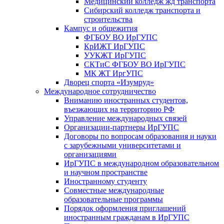
Медицинский колледж жд транспорта
Сибирский колледж транспорта и
строительства
Кампус и общежития
ФГБОУ ВО ИрГУПС
КрИЖТ ИрГУПС
УУКЖТ ИрГУПС
СКТиС ФГБОУ ВО ИрГУПС
МК ЖТ ИргУПС
Дворец спорта «Изумруд»
Международное сотрудничество
Вниманию иностранных студентов,
въезжающих на территорию РФ
Управление международных связей
Организации-партнеры ИрГУПС
Договоры по вопросам образования и науки
с зарубежными университетами и
организациями
ИрГУПС в международном образовательном
и научном пространстве
Иностранному студенту
Совместные международные
образовательные программы
Порядок оформления приглашений
иностранным гражданам в ИрГУПС