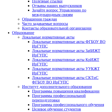
Полезные ссылки
Отзывы наших выпускников
Задайте вопрос Управлению по
международным связям
Обращения граждан
Часто задаваемые вопросы
Контакты образовательной организации
Образование
Локальные нормативные акты
Локальные нормативные акты ФГБОУ ВО
ИрГУПС
Локальные нормативные акты ЗабИЖТ
ИрГУПС
Локальные нормативные акты КрИЖТ
ИрГУПС
Локальные нормативные акты УУКЖТ
ИрГУПС
Локальные нормативные акты СКТиС
ФГБОУ ВО ИрГУПС
Институт дополнительного образования
Программы повышения квалификации
Программы профессиональной
переподготовки
Программы профессионального обучения
Целевое обучение студентов