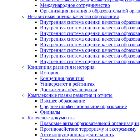
Международное сотрудничество
Организация питания в образовательной орг
Независимая оценка качества образования
Внутренняя система оценки качества образ
Внутренняя система оценки качества образ
Внутренняя система оценки качества образ
Внутренняя система оценки качества обра
Внутренняя система оценки качества обра
Внутренняя система оценки качества образ
Внутренняя система оценки качества образо
Внутренняя система оценки качества образо
Концепция развития и история
История
Концепция развития
Университет в рейтингах
Достижения обучающихся
Комплексные планы развития и отчеты
Высшее образование
Среднее профессиональное образование
Филиалы
Ключевые документы
Правовые акты образовательной организации
Противодействие терроризму и экстремизму
Антикоррупционная деятельность