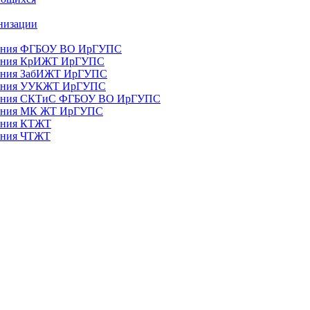
анизации
ования ФГБОУ ВО ИрГУПС
ования КрИЖТ ИрГУПС
ования ЗабИЖТ ИрГУПС
зования УУКЖТ ИрГУПС
зования СКТиС ФГБОУ ВО ИрГУПС
ования МК ЖТ ИрГУПС
вания КТЖТ
вания ЧТЖТ