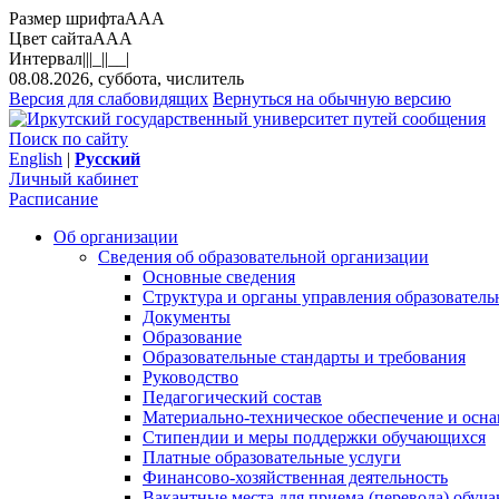
Размер шрифта
A
A
A
Цвет сайта
A
A
A
Интервал
||
|_|
|__|
08.08.2026, суббота, числитель
Версия для слабовидящих
Вернуться на обычную версию
Поиск по сайту
English
|
Русский
Личный кабинет
Расписание
Об организации
Сведения об образовательной организации
Основные сведения
Структура и органы управления образователь
Документы
Образование
Образовательные стандарты и требования
Руководство
Педагогический состав
Материально-техническое обеспечение и осна
Стипендии и меры поддержки обучающихся
Платные образовательные услуги
Финансово-хозяйственная деятельность
Вакантные места для приема (перевода) обуч