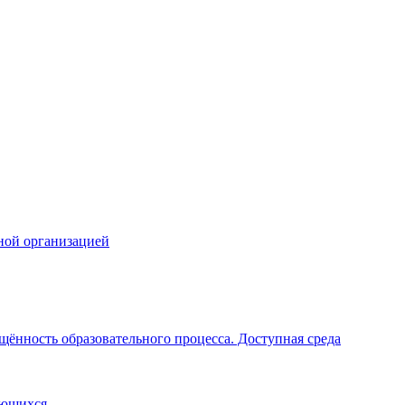
ной организацией
щённость образовательного процесса. Доступная среда
ающихся