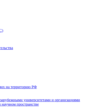
С)
тельства
щих на территорию РФ
с зарубежными университетами и организациями
 научном пространстве