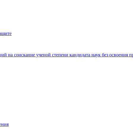
защите
ий на соискание ученой степени кандидата наук без освоения п
ения