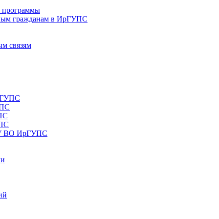
е программы
ным гражданам в ИрГУПС
ым связям
рГУПС
УПС
ПС
УПС
ОУ ВО ИрГУПС
ки
ий