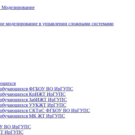
. Моделирование
ое моделирование в управлении сложными системами
ающихся
да) обучающихся ФГБОУ ВО ИрГУПС
да) обучающихся КрИЖТ ИрГУПС
а) обучающихся ЗабИЖТ ИрГУПС
да) обучающихся УУКЖТ ИрГУПС
да) обучающихся СКТиС ФГБОУ ВО ИрГУПС
а) обучающихся МК ЖТ ИрГУПС
БОУ ВО ИрГУПС
ИЖТ ИрГУПС