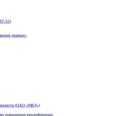
ПТ-22)
ижение первых»
циалиста (ОАО «РЖД»)
мы повышения квалификации