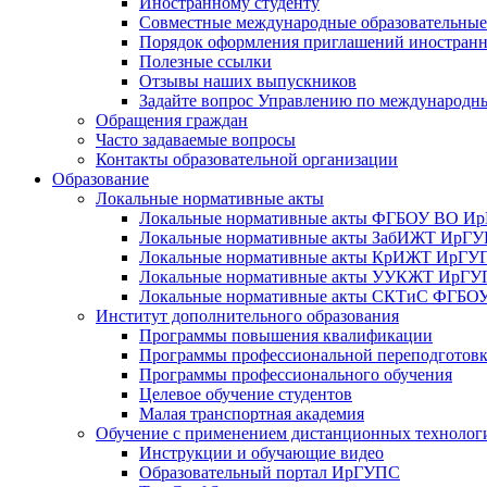
Иностранному студенту
Совместные международные образовательны
Порядок оформления приглашений иностран
Полезные ссылки
Отзывы наших выпускников
Задайте вопрос Управлению по международн
Обращения граждан
Часто задаваемые вопросы
Контакты образовательной организации
Образование
Локальные нормативные акты
Локальные нормативные акты ФГБОУ ВО И
Локальные нормативные акты ЗабИЖТ ИрГ
Локальные нормативные акты КрИЖТ ИрГУ
Локальные нормативные акты УУКЖТ ИрГ
Локальные нормативные акты СКТиС ФГБ
Институт дополнительного образования
Программы повышения квалификации
Программы профессиональной переподготов
Программы профессионального обучения
Целевое обучение студентов
Малая транспортная академия
Обучение с применением дистанционных технолог
Инструкции и обучающие видео
Образовательный портал ИрГУПС