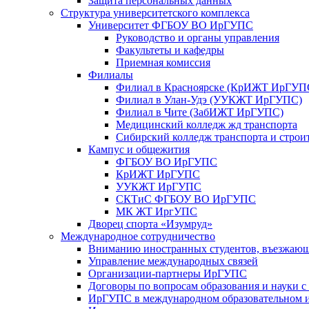
Защита персональных данных
Структура университетского комплекса
Университет ФГБОУ ВО ИрГУПС
Руководство и органы управления
Факультеты и кафедры
Приемная комиссия
Филиалы
Филиал в Красноярске (КрИЖТ ИрГУП
Филиал в Улан-Удэ (УУКЖТ ИрГУПС)
Филиал в Чите (ЗабИЖТ ИрГУПС)
Медицинский колледж жд транспорта
Сибирский колледж транспорта и строи
Кампус и общежития
ФГБОУ ВО ИрГУПС
КрИЖТ ИрГУПС
УУКЖТ ИрГУПС
СКТиС ФГБОУ ВО ИрГУПС
МК ЖТ ИргУПС
Дворец спорта «Изумруд»
Международное сотрудничество
Вниманию иностранных студентов, въезжаю
Управление международных связей
Организации-партнеры ИрГУПС
Договоры по вопросам образования и науки 
ИрГУПС в международном образовательном и