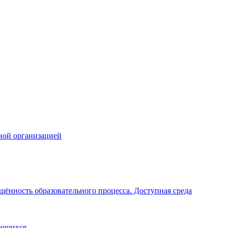
ной организацией
щённость образовательного процесса. Доступная среда
ающихся