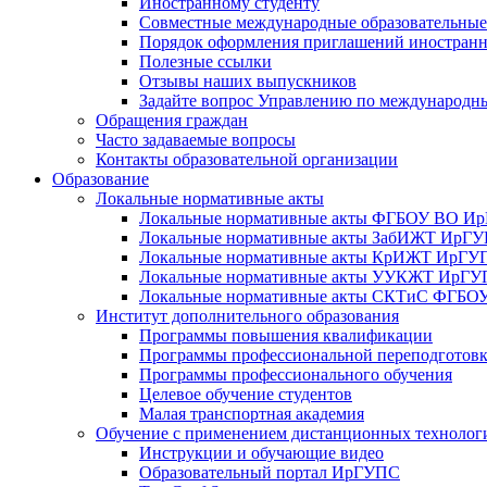
Иностранному студенту
Совместные международные образовательны
Порядок оформления приглашений иностран
Полезные ссылки
Отзывы наших выпускников
Задайте вопрос Управлению по международн
Обращения граждан
Часто задаваемые вопросы
Контакты образовательной организации
Образование
Локальные нормативные акты
Локальные нормативные акты ФГБОУ ВО И
Локальные нормативные акты ЗабИЖТ ИрГ
Локальные нормативные акты КрИЖТ ИрГУ
Локальные нормативные акты УУКЖТ ИрГ
Локальные нормативные акты СКТиС ФГБ
Институт дополнительного образования
Программы повышения квалификации
Программы профессиональной переподготов
Программы профессионального обучения
Целевое обучение студентов
Малая транспортная академия
Обучение с применением дистанционных технолог
Инструкции и обучающие видео
Образовательный портал ИрГУПС