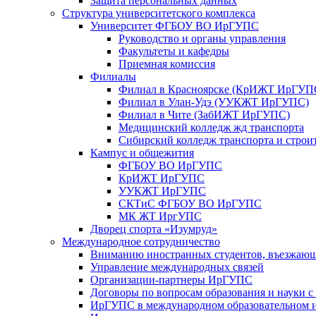
Защита персональных данных
Структура университетского комплекса
Университет ФГБОУ ВО ИрГУПС
Руководство и органы управления
Факультеты и кафедры
Приемная комиссия
Филиалы
Филиал в Красноярске (КрИЖТ ИрГУП
Филиал в Улан-Удэ (УУКЖТ ИрГУПС)
Филиал в Чите (ЗабИЖТ ИрГУПС)
Медицинский колледж жд транспорта
Сибирский колледж транспорта и строи
Кампус и общежития
ФГБОУ ВО ИрГУПС
КрИЖТ ИрГУПС
УУКЖТ ИрГУПС
СКТиС ФГБОУ ВО ИрГУПС
МК ЖТ ИргУПС
Дворец спорта «Изумруд»
Международное сотрудничество
Вниманию иностранных студентов, въезжаю
Управление международных связей
Организации-партнеры ИрГУПС
Договоры по вопросам образования и науки 
ИрГУПС в международном образовательном и