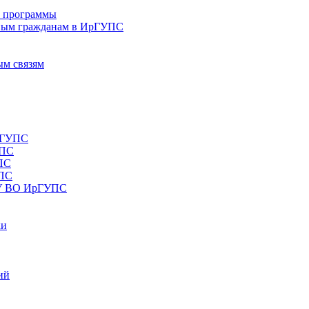
е программы
ным гражданам в ИрГУПС
ым связям
рГУПС
УПС
ПС
УПС
ОУ ВО ИрГУПС
ки
ий