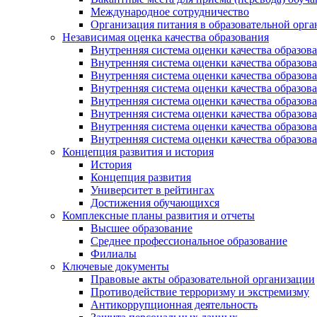
Международное сотрудничество
Организация питания в образовательной орг
Независимая оценка качества образования
Внутренняя система оценки качества образ
Внутренняя система оценки качества образ
Внутренняя система оценки качества образ
Внутренняя система оценки качества обра
Внутренняя система оценки качества обра
Внутренняя система оценки качества образ
Внутренняя система оценки качества образо
Внутренняя система оценки качества образо
Концепция развития и история
История
Концепция развития
Университет в рейтингах
Достижения обучающихся
Комплексные планы развития и отчеты
Высшее образование
Среднее профессиональное образование
Филиалы
Ключевые документы
Правовые акты образовательной организации
Противодействие терроризму и экстремизму
Антикоррупционная деятельность