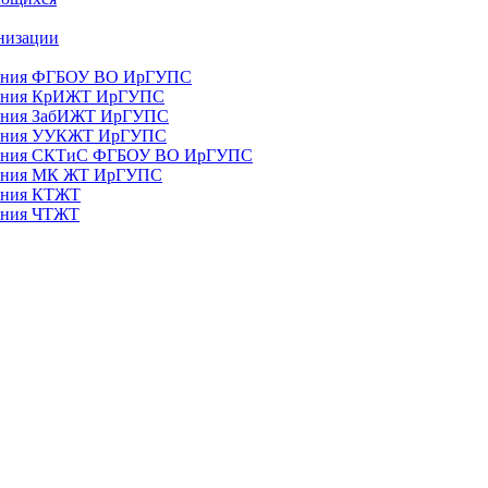
анизации
ования ФГБОУ ВО ИрГУПС
ования КрИЖТ ИрГУПС
ования ЗабИЖТ ИрГУПС
зования УУКЖТ ИрГУПС
зования СКТиС ФГБОУ ВО ИрГУПС
ования МК ЖТ ИрГУПС
вания КТЖТ
вания ЧТЖТ