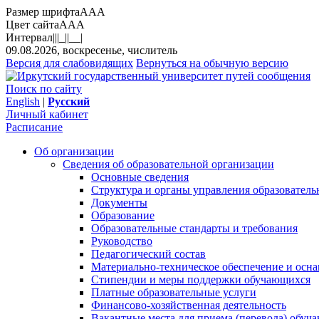
Размер шрифта
A
A
A
Цвет сайта
A
A
A
Интервал
||
|_|
|__|
09.08.2026, воскресенье, числитель
Версия для слабовидящих
Вернуться на обычную версию
Поиск по сайту
English
|
Русский
Личный кабинет
Расписание
Об организации
Сведения об образовательной организации
Основные сведения
Структура и органы управления образователь
Документы
Образование
Образовательные стандарты и требования
Руководство
Педагогический состав
Материально-техническое обеспечение и осна
Стипендии и меры поддержки обучающихся
Платные образовательные услуги
Финансово-хозяйственная деятельность
Вакантные места для приема (перевода) обуч