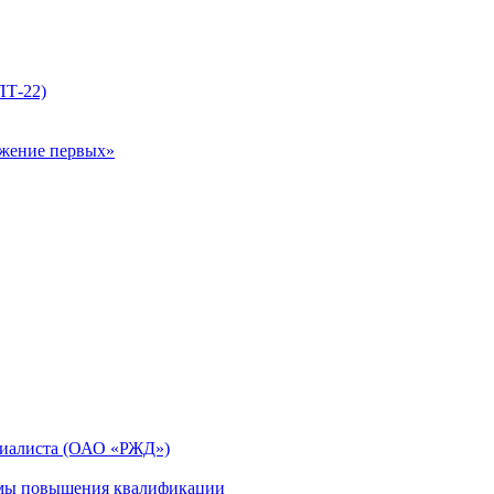
ПТ-22)
ижение первых»
циалиста (ОАО «РЖД»)
мы повышения квалификации