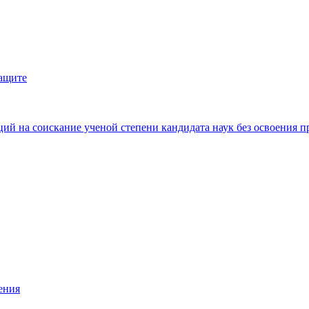
защите
ий на соискание ученой степени кандидата наук без освоения п
ения