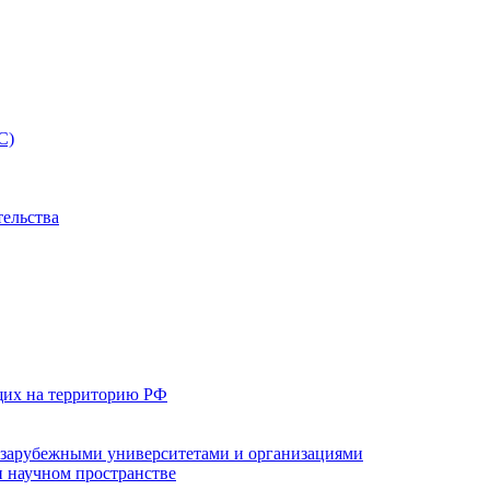
С)
тельства
щих на территорию РФ
с зарубежными университетами и организациями
 научном пространстве