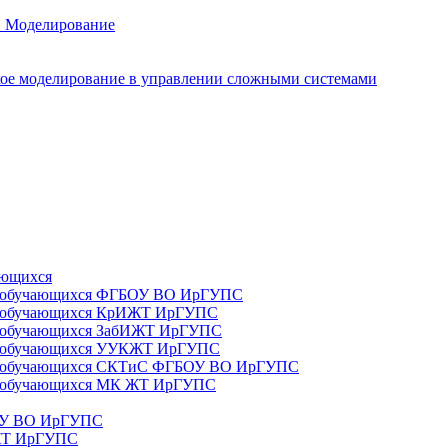
. Моделирование
ое моделирование в управлении сложными системами
ающихся
да) обучающихся ФГБОУ ВО ИрГУПС
да) обучающихся КрИЖТ ИрГУПС
а) обучающихся ЗабИЖТ ИрГУПС
да) обучающихся УУКЖТ ИрГУПС
да) обучающихся СКТиС ФГБОУ ВО ИрГУПС
а) обучающихся МК ЖТ ИрГУПС
БОУ ВО ИрГУПС
ИЖТ ИрГУПС