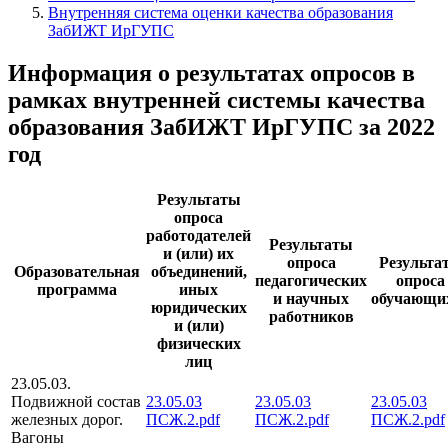
Внутренняя система оценки качества образования
ЗабИЖТ ИрГУПС
Информация о результатах опросов в
рамках внутренней системы качества
образования ЗабИЖТ ИрГУПС за 2022
год
Результаты
опроса
работодателей
Результаты
и (или) их
опроса
Результа
Образовательная
объединений,
педагогических
опроса
программа
иных
и научных
обучающи
юридических
работников
и (или)
физических
лиц
23.05.03.
Подвижной состав
23.05.03
23.05.03
23.05.03
железных дорог.
ПСЖ.2.pdf
ПСЖ.2.pdf
ПСЖ.2.pdf
Вагоны