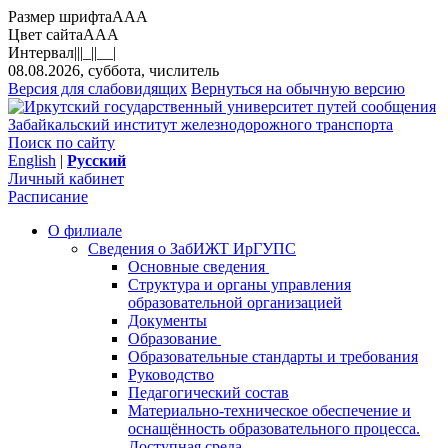
Размер шрифта
A
A
A
Цвет сайта
A
A
A
Интервал
||
|_|
|__|
08.08.2026, суббота, числитель
Версия для слабовидящих
Вернуться на обычную версию
Забайкальский институт железнодорожного транспорта
Поиск по сайту
English
|
Русский
Личный кабинет
Расписание
О филиале
Сведения о ЗабИЖТ ИрГУПС
Основные сведения
Структура и органы управления
образовательной организацией
Документы
Образование
Образовательные стандарты и требования
Руководство
Педагогический состав
Материально-техническое обеспечение и
оснащённость образовательного процесса.
Доступная среда