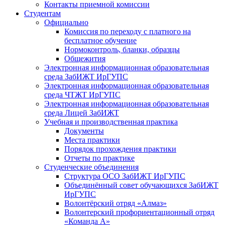
Контакты приемной комиссии
Студентам
Официально
Комиссия по переходу с платного на
бесплатное обучение
Нормоконтроль, бланки, образцы
Общежития
Электронная информационная образовательная
среда ЗабИЖТ ИрГУПС
Электронная информационная образовательная
среда ЧТЖТ ИрГУПС
Электронная информационная образовательная
среда Лицей ЗабИЖТ
Учебная и производственная практика
Документы
Места практики
Порядок прохождения практики
Отчеты по практике
Студенческие объединения
Структура ОСО ЗабИЖТ ИрГУПС
Объединённый совет обучающихся ЗабИЖТ
ИрГУПС
Волонтёрский отряд «Алмаз»
Волонтерский профориентационный отряд
«Команда А»