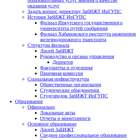
образовательных услуг мнения о качестве
оказания услуг
Задать вопрос директору ЗабИЖТ ИрГУПС
История ЗабИЖТ ИрГУПС
Филиал Иркутского государственного
университета путей сообщения
Филиал Хабаровского института инженеров
железнодорожного транспорта
Структура филиала
Лицей ЗабИЖТ
Руководство и органы управления
Директор
Факультеты и отделения
Приемная комиссия
Социальная инфраструктура
Общественные организации
Студенческие объединения
Студгородок ЗабИЖТ ИрГУПС
Образование
Официально
Локальные акты
Отчеты и мониторинги
Основное образование
Лицей ЗаБИЖТ
Среднее профессиональное образование