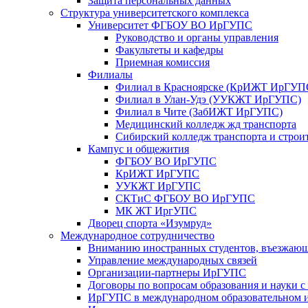
Защита персональных данных
Структура университетского комплекса
Университет ФГБОУ ВО ИрГУПС
Руководство и органы управления
Факультеты и кафедры
Приемная комиссия
Филиалы
Филиал в Красноярске (КрИЖТ ИрГУП
Филиал в Улан-Удэ (УУКЖТ ИрГУПС)
Филиал в Чите (ЗабИЖТ ИрГУПС)
Медицинский колледж жд транспорта
Сибирский колледж транспорта и строи
Кампус и общежития
ФГБОУ ВО ИрГУПС
КрИЖТ ИрГУПС
УУКЖТ ИрГУПС
СКТиС ФГБОУ ВО ИрГУПС
МК ЖТ ИргУПС
Дворец спорта «Изумруд»
Международное сотрудничество
Вниманию иностранных студентов, въезжаю
Управление международных связей
Организации-партнеры ИрГУПС
Договоры по вопросам образования и науки 
ИрГУПС в международном образовательном и