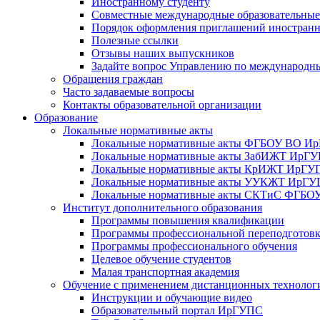
Иностранному студенту
Совместные международные образовательны
Порядок оформления приглашений иностран
Полезные ссылки
Отзывы наших выпускников
Задайте вопрос Управлению по международн
Обращения граждан
Часто задаваемые вопросы
Контакты образовательной организации
Образование
Локальные нормативные акты
Локальные нормативные акты ФГБОУ ВО И
Локальные нормативные акты ЗабИЖТ ИрГ
Локальные нормативные акты КрИЖТ ИрГУ
Локальные нормативные акты УУКЖТ ИрГ
Локальные нормативные акты СКТиС ФГБ
Институт дополнительного образования
Программы повышения квалификации
Программы профессиональной переподготов
Программы профессионального обучения
Целевое обучение студентов
Малая транспортная академия
Обучение с применением дистанционных технолог
Инструкции и обучающие видео
Образовательный портал ИрГУПС