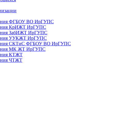
анизации
ования ФГБОУ ВО ИрГУПС
ования КрИЖТ ИрГУПС
ования ЗабИЖТ ИрГУПС
зования УУКЖТ ИрГУПС
зования СКТиС ФГБОУ ВО ИрГУПС
ования МК ЖТ ИрГУПС
вания КТЖТ
вания ЧТЖТ