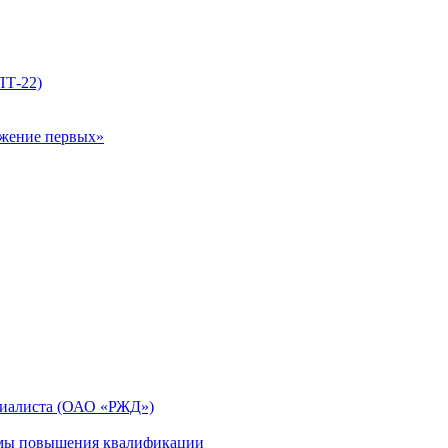
ПТ-22)
ижение первых»
циалиста (ОАО «РЖД»)
мы повышения квалификации