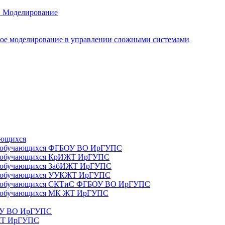
. Моделирование
ое моделирование в управлении сложными системами
ающихся
да) обучающихся ФГБОУ ВО ИрГУПС
да) обучающихся КрИЖТ ИрГУПС
а) обучающихся ЗабИЖТ ИрГУПС
да) обучающихся УУКЖТ ИрГУПС
да) обучающихся СКТиС ФГБОУ ВО ИрГУПС
а) обучающихся МК ЖТ ИрГУПС
БОУ ВО ИрГУПС
ИЖТ ИрГУПС