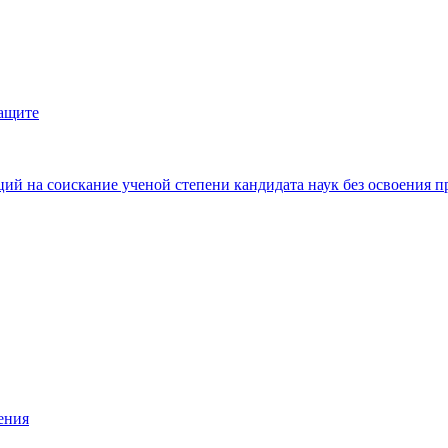
защите
ий на соискание ученой степени кандидата наук без освоения п
ения