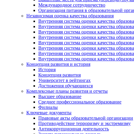
Международное сотрудничество
Организация питания в образовательной орг
Независимая оценка качества образования
Внутренняя система оценки качества образ
Внутренняя система оценки качества образ
Внутренняя система оценки качества образ
Внутренняя система оценки качества обра
Внутренняя система оценки качества обра
Внутренняя система оценки качества образ
Внутренняя система оценки качества образо
Внутренняя система оценки качества образо
Концепция развития и история
История
Концепция развития
Университет в рейтингах
Достижения обучающихся
Комплексные планы развития и отчеты
Высшее образование
Среднее профессиональное образование
Филиалы
Ключевые документы
Правовые акты образовательной организации
Противодействие терроризму и экстремизму
Антикоррупционная деятельность