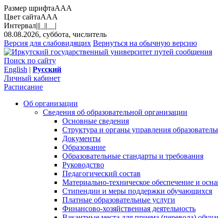
Размер шрифта
A
A
A
Цвет сайта
A
A
A
Интервал
||
|_|
|__|
08.08.2026, суббота, числитель
Версия для слабовидящих
Вернуться на обычную версию
Поиск по сайту
English
|
Русский
Личный кабинет
Расписание
Об организации
Сведения об образовательной организации
Основные сведения
Структура и органы управления образователь
Документы
Образование
Образовательные стандарты и требования
Руководство
Педагогический состав
Материально-техническое обеспечение и осна
Стипендии и меры поддержки обучающихся
Платные образовательные услуги
Финансово-хозяйственная деятельность
Вакантные места для приема (перевода) обуч