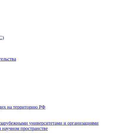
С)
тельства
щих на территорию РФ
с зарубежными университетами и организациями
 научном пространстве