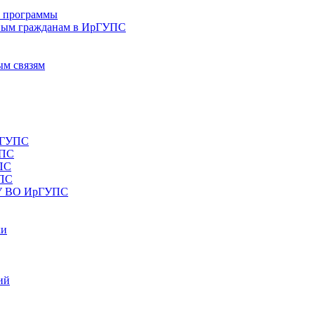
е программы
ным гражданам в ИрГУПС
ым связям
рГУПС
УПС
ПС
УПС
ОУ ВО ИрГУПС
ки
ий