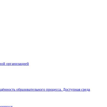
ной организацией
щённость образовательного процесса. Доступная среда
ающихся