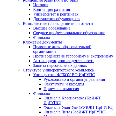
Концепция развития и история
История
Концепция развития
Университет в рейтингах
Достижения обучающихся
Комплексные планы развития и отчеты
Высшее образование
Среднее профессиональное образование
Филиалы
Ключевые документы
Правовые акты образовательной
организации
Противодействие терроризму и экстремизму
Антикоррупционная деятельность
Защита персональных данных
Структура университетского комплекса
Университет ФГБОУ ВО ИрГУПС
Руководство и органы управления
Факультеты и кафедры
Приемная комиссия
Филиалы
Филиал в Красноярске (КрИЖТ
ИрГУПС)
Филиал в Улан-Удэ (УУКЖТ ИрГУПС)
Филиал в Чите (ЗабИЖТ ИрГУПС)