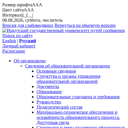
Размер шрифта
A
A
A
Цвет сайта
A
A
A
Интервал
||
|_|
|__|
08.08.2026, суббота, числитель
Версия для слабовидящих
Вернуться на обычную версию
Поиск по сайту
English
|
Русский
Личный кабинет
Расписание
Об организации
Сведения об образовательной организации
Основные сведения
Структура и органы управления
образовательной организацией
Документы
Образование
Образовательные стандарты и требования
Руководство
Педагогический состав
Материально-техническое обеспечение и
оснащённость образовательного процесса.
Доступная среда
Стипендии и меры поддержки обучающихся