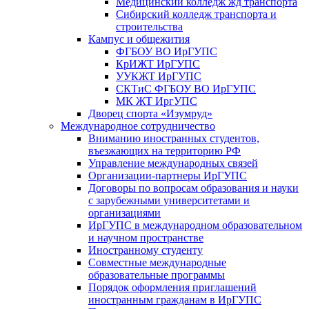
Медицинский колледж жд транспорта
Сибирский колледж транспорта и
строительства
Кампус и общежития
ФГБОУ ВО ИрГУПС
КрИЖТ ИрГУПС
УУКЖТ ИрГУПС
СКТиС ФГБОУ ВО ИрГУПС
МК ЖТ ИргУПС
Дворец спорта «Изумруд»
Международное сотрудничество
Вниманию иностранных студентов,
въезжающих на территорию РФ
Управление международных связей
Организации-партнеры ИрГУПС
Договоры по вопросам образования и науки
с зарубежными университетами и
организациями
ИрГУПС в международном образовательном
и научном пространстве
Иностранному студенту
Совместные международные
образовательные программы
Порядок оформления приглашений
иностранным гражданам в ИрГУПС