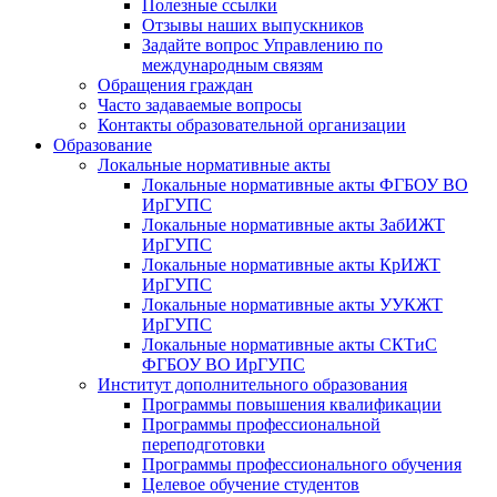
Полезные ссылки
Отзывы наших выпускников
Задайте вопрос Управлению по
международным связям
Обращения граждан
Часто задаваемые вопросы
Контакты образовательной организации
Образование
Локальные нормативные акты
Локальные нормативные акты ФГБОУ ВО
ИрГУПС
Локальные нормативные акты ЗабИЖТ
ИрГУПС
Локальные нормативные акты КрИЖТ
ИрГУПС
Локальные нормативные акты УУКЖТ
ИрГУПС
Локальные нормативные акты СКТиС
ФГБОУ ВО ИрГУПС
Институт дополнительного образования
Программы повышения квалификации
Программы профессиональной
переподготовки
Программы профессионального обучения
Целевое обучение студентов