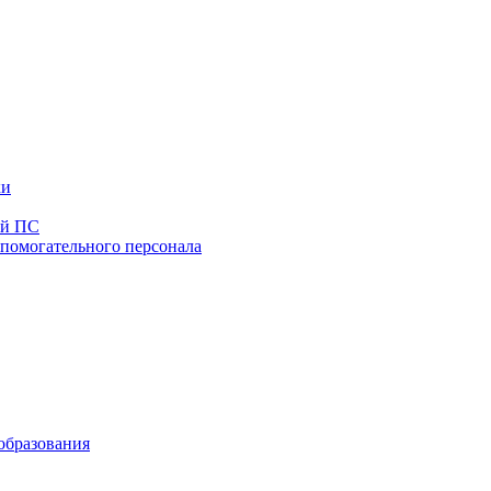
ки
ей ПС
спомогательного персонала
образования