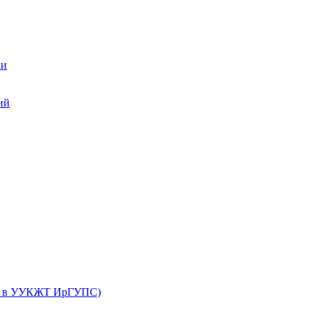
ки
ий
их в УУКЖТ ИрГУПС)