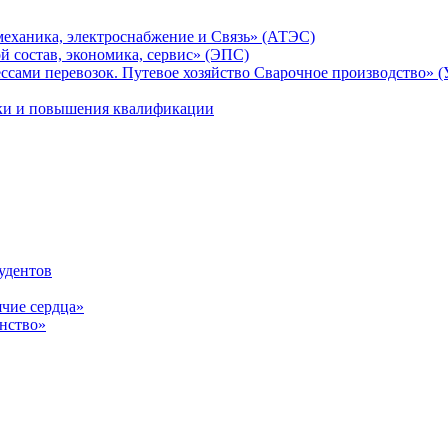
механика, электроснабжение и Связь» (АТЭС)
 состав, экономика, сервис» (ЭПС)
ссами перевозок. Путевое хозяйство Сварочное производство» 
ки и повышения квалификации
удентов
ячие сердца»
нство»