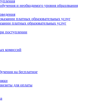
ступления
обучения и необходимого уровня образлвания
оведения
 оказании платных образовательных услуг
казании платных образовательных услуг
ри поступлении
ных комиссий
бучения на бесплатное
ржки
квизиты для оплаты
да