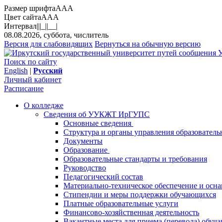
Размер шрифта
A
A
A
Цвет сайта
A
A
A
Интервал
||
|_|
|__|
08.08.2026, суббота, числитель
Версия для слабовидящих
Вернуться на обычную версию
У
Поиск по сайту
English
|
Русский
Личный кабинет
Расписание
О колледже
Сведения об УУКЖТ ИрГУПС
Основные сведения
Структура и органы управления образователь
Документы
Образование
Образовательные стандарты и требования
Руководство
Педагогический состав
Материально-техническое обеспечение и осна
Стипендии и меры поддержки обучающихся
Платные образовательные услуги
Финансово-хозяйственная деятельность
Вакантные места для приема (перевода) обуч