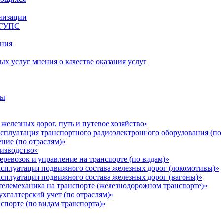
анизации
рГУПС
ания
х услуг мнения о качестве оказания услуг
ны
железных дорог, путь и путевое хозяйство»
ксплуатация транспортного радиоэлектронного оборудования (по
ние (по отраслям)»
оизводство»
еревозок и управление на транспорте (по видам)»
ксплуатация подвижного состава железных дорог (локомотивы)»
ксплуатация подвижного состава железных дорог (вагоны)»
телемеханика на транспорте (железнодорожном транспорте)»
ухгалтерский учет (по отраслям)»
нспорте (по видам транспорта)»