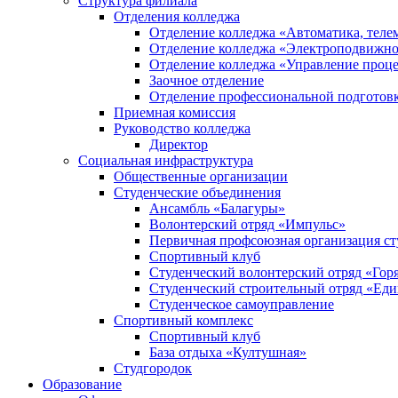
Структура филиала
Отделения колледжа
Отделение колледжа «Автоматика, теле
Отделение колледжа «Электроподвижной
Отделение колледжа «Управление проце
Заочное отделение
Отделение профессиональной подготов
Приемная комиссия
Руководство колледжа
Директор
Социальная инфраструктура
Общественные организации
Студенческие объединения
Ансамбль «Балагуры»
Волонтерский отряд «Импульс»
Первичная профсоюзная организация ст
Спортивный клуб
Студенческий волонтерский отряд «Гор
Студенческий строительный отряд «Еди
Студенческое самоуправление
Спортивный комплекс
Спортивный клуб
База отдыха «Култушная»
Студгородок
Образование