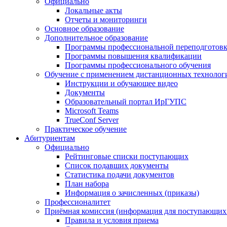
Официально
Локальные акты
Отчеты и мониторинги
Основное образование
Дополнительное образование
Программы профессиональной переподготов
Программы повышения квалификации
Программы профессионального обучения
Обучение с применением дистанционных технолог
Инструкции и обучающее видео
Документы
Образовательный портал ИрГУПС
Microsoft Teams
TrueConf Server
Практическое обучение
Абитуриентам
Официально
Рейтинговые списки поступающих
Список подавших документы
Статистика подачи документов
План набора
Информация о зачисленных (приказы)
Профессионалитет
Приёмная комиссия (информация для поступающ
Правила и условия приема