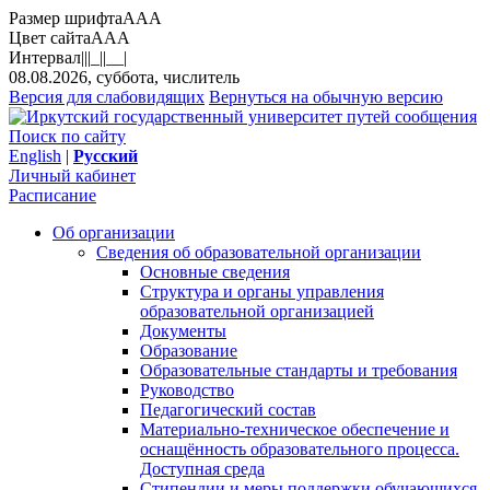
Размер шрифта
A
A
A
Цвет сайта
A
A
A
Интервал
||
|_|
|__|
08.08.2026, суббота, числитель
Версия для слабовидящих
Вернуться на обычную версию
Поиск по сайту
English
|
Русский
Личный кабинет
Расписание
Об организации
Сведения об образовательной организации
Основные сведения
Структура и органы управления
образовательной организацией
Документы
Образование
Образовательные стандарты и требования
Руководство
Педагогический состав
Материально-техническое обеспечение и
оснащённость образовательного процесса.
Доступная среда
Стипендии и меры поддержки обучающихся