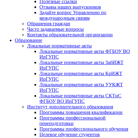
Полезные ссылки
Отзывы наших выпускников
Задайте вопрос Управлению по
международным связям
Обращения граждан
Часто задаваемые вопросы
Контакты образовательной организации
Образование
Локальные нормативные акты
Локальные нормативные акты ФГБОУ ВО
ИрГУПС
Локальные нормативные акты ЗабИЖТ
ИрГУПС
Локальные нормативные акты КрИЖТ
ИрГУПС
Локальные нормативные акты УУКЖТ
ИрГУПС
Локальные нормативные акты СКТиС
ФГБОУ ВО ИрГУПС
Институт дополнительного образования
Программы повышения квалификации
Программы профессиональной
переподготовки
Программы профессионального обучения
Целевое обучение студентов