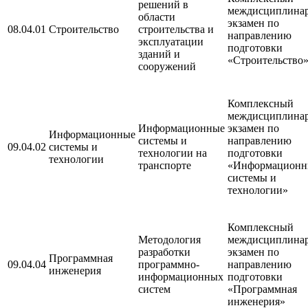
решений в
междисциплина
области
экзамен по
08.04.01
Строительство
строительства и
направлению
эксплуатации
подготовки
зданий и
«Строительство
сооружений
Комплексный
междисциплина
Информационные
экзамен по
Информационные
системы и
направлению
09.04.02
системы и
технологии на
подготовки
технологии
транспорте
«Информационн
системы и
технологии»
Комплексный
Методология
междисциплина
разработки
экзамен по
Программная
09.04.04
программно-
направлению
инженерия
информационных
подготовки
систем
«Программная
инженерия»