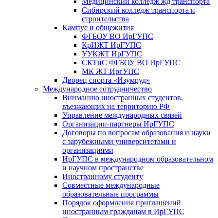
Медицинский колледж жд транспорта
Сибирский колледж транспорта и
строительства
Кампус и общежития
ФГБОУ ВО ИрГУПС
КрИЖТ ИрГУПС
УУКЖТ ИрГУПС
СКТиС ФГБОУ ВО ИрГУПС
МК ЖТ ИргУПС
Дворец спорта «Изумруд»
Международное сотрудничество
Вниманию иностранных студентов,
въезжающих на территорию РФ
Управление международных связей
Организации-партнеры ИрГУПС
Договоры по вопросам образования и науки
с зарубежными университетами и
организациями
ИрГУПС в международном образовательном
и научном пространстве
Иностранному студенту
Совместные международные
образовательные программы
Порядок оформления приглашений
иностранным гражданам в ИрГУПС