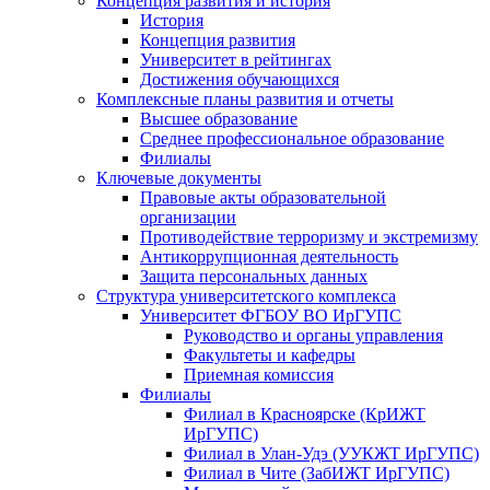
Концепция развития и история
История
Концепция развития
Университет в рейтингах
Достижения обучающихся
Комплексные планы развития и отчеты
Высшее образование
Среднее профессиональное образование
Филиалы
Ключевые документы
Правовые акты образовательной
организации
Противодействие терроризму и экстремизму
Антикоррупционная деятельность
Защита персональных данных
Структура университетского комплекса
Университет ФГБОУ ВО ИрГУПС
Руководство и органы управления
Факультеты и кафедры
Приемная комиссия
Филиалы
Филиал в Красноярске (КрИЖТ
ИрГУПС)
Филиал в Улан-Удэ (УУКЖТ ИрГУПС)
Филиал в Чите (ЗабИЖТ ИрГУПС)