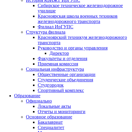
История КрИЖТ ИрГУПС
Сибирское техническое железнодорожное
училище
Красноярская школа военных техников
железнодорожного транспорта
Филиал ИрГУПС
Структура филиала
Красноярский техникум железнодорожного
транспорта
Руководство и органы управления
Директор
Факультеты и отделения
Приемная комиссия
Социальная инфраструктура
Общественные организации
Студенческие объединения
Студгородок
Спортивный комплекс
Образование
Официально
Локальные акты
Отчеты и мониторинги
Основное образование
Бакалавриат
Специалитет