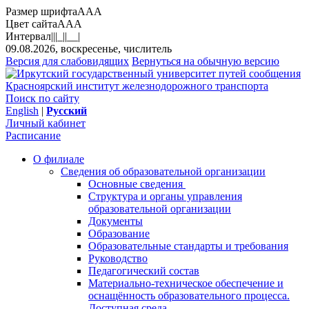
Размер шрифта
A
A
A
Цвет сайта
A
A
A
Интервал
||
|_|
|__|
09.08.2026, воскресенье, числитель
Версия для слабовидящих
Вернуться на обычную версию
Красноярский институт железнодорожного транспорта
Поиск по сайту
English
|
Русский
Личный кабинет
Расписание
О филиале
Сведения об образовательной организации
Основные сведения
Структура и органы управления
образовательной организации
Документы
Образование
Образовательные стандарты и требования
Руководство
Педагогический состав
Материально-техническое обеспечение и
оснащённость образовательного процесса.
Доступная среда