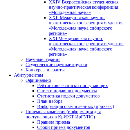
XXIV Всероссийская студенческая
научно-практическая конференция
«Молодежная наука»
XXII Межвузовская научно-
практическая конференция студентов
«Молодежная наука сибирского
региона»
XXI Межвузовская научно-
практическая конференция студентов
«Молодежная наука сибирского
региона»
Научные издания
Студенческие научные кружки
Конкурсы и гранты
Абитуриентам
Официально
Рейтинговые списки поступающих
Списки подавших документы
Статистика подачи документов
План набора
Информация о зачисленных (приказы)
Приемная комиссия (информация для
поступающих в КрИЖТ ИрГУПС)
Правила приема
Сроки приема документов