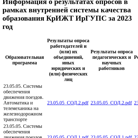
Информация о результатах опросов в
рамках внутренней системы качества
образования КрИЖТ ИрГУПС за 2023
год
Результаты опроса
работодателей и
(или) их
Результаты опроса
Образовательная
объединений,
педагогических и
Р
программа
иных
научных
юридических и
работников
(или) физических
лиц
23.05.05. Системы
обеспечения
движения поездов.
Автоматика и
23.05.05_СОД.2.pdf
23.05.05_СОД.2.pdf
2
телемеханика на
железнодорожном
транспорте
23.05.05. Системы
обеспечения
движения поездов.
23.05.05_СОД.1.pdf
23.05.05_СОД.1.pdf
2