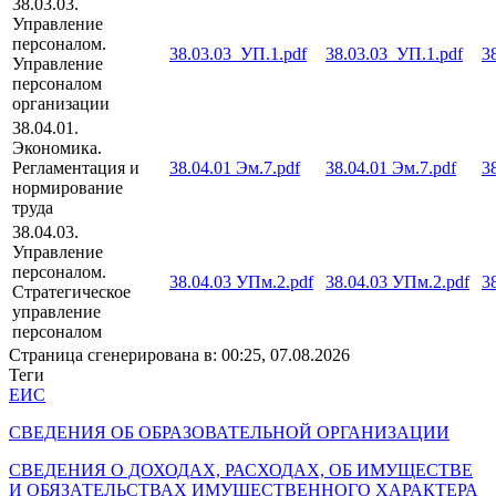
38.03.03.
Управление
персоналом.
38.03.03_УП.1.pdf
38.03.03_УП.1.pdf
3
Управление
персоналом
организации
38.04.01.
Экономика.
Регламентация и
38.04.01 Эм.7.pdf
38.04.01 Эм.7.pdf
3
нормирование
труда
38.04.03.
Управление
персоналом.
38.04.03 УПм.2.pdf
38.04.03 УПм.2.pdf
3
Стратегическое
управление
персоналом
Страница сгенерирована в: 00:25, 07.08.2026
Теги
ЕИС
СВЕДЕНИЯ ОБ ОБРАЗОВАТЕЛЬНОЙ ОРГАНИЗАЦИИ
СВЕДЕНИЯ О ДОХОДАХ, РАСХОДАХ, ОБ ИМУЩЕСТВЕ
И ОБЯЗАТЕЛЬСТВАХ ИМУЩЕСТВЕННОГО ХАРАКТЕРА