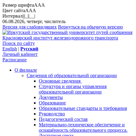
Размер шрифта
A
A
A
Цвет сайта
A
A
A
Интервал
||
|_|
|__|
06.08.2026, четверг, числитель
Версия для слабовидящих
Вернуться на обычную версию
Красноярский институт железнодорожного транспорта
Поиск по сайту
English
|
Русский
Личный кабинет
Расписание
О филиале
Сведения об образовательной организации
Основные сведения
Структура и органы управления
образовательной организации
Документы
Образование
Образовательные стандарты и требования
Руководство
Педагогический состав
Материально-техническое обеспечение и
оснащённость образовательного процесса.
Доступная среда