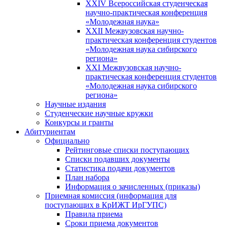
XXIV Всероссийская студенческая
научно-практическая конференция
«Молодежная наука»
XXII Межвузовская научно-
практическая конференция студентов
«Молодежная наука сибирского
региона»
XXI Межвузовская научно-
практическая конференция студентов
«Молодежная наука сибирского
региона»
Научные издания
Студенческие научные кружки
Конкурсы и гранты
Абитуриентам
Официально
Рейтинговые списки поступающих
Списки подавших документы
Статистика подачи документов
План набора
Информация о зачисленных (приказы)
Приемная комиссия (информация для
поступающих в КрИЖТ ИрГУПС)
Правила приема
Сроки приема документов