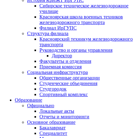
История КрИЖТ ИрГУПС
Сибирское техническое железнодорожное
училище
Красноярская школа военных техников
железнодорожного транспорта
Филиал ИрГУПС
Структура филиала
Красноярский техникум железнодорожного
транспорта
Руководство и органы управления
Директор
Факультеты и отделения
Приемная комиссия
Социальная инфраструктура
Общественные организации
Студенческие объединения
Студгородок
Спортивный комплекс
Образование
Официально
Локальные акты
Отчеты и мониторинги
Основное образование
Бакалавриат
Специалитет