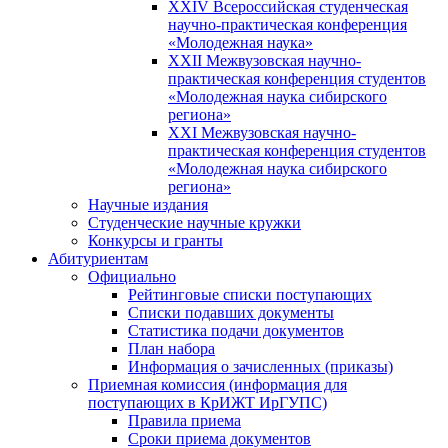
XXIV Всероссийская студенческая
научно-практическая конференция
«Молодежная наука»
XXII Межвузовская научно-
практическая конференция студентов
«Молодежная наука сибирского
региона»
XXI Межвузовская научно-
практическая конференция студентов
«Молодежная наука сибирского
региона»
Научные издания
Студенческие научные кружки
Конкурсы и гранты
Абитуриентам
Официально
Рейтинговые списки поступающих
Списки подавших документы
Статистика подачи документов
План набора
Информация о зачисленных (приказы)
Приемная комиссия (информация для
поступающих в КрИЖТ ИрГУПС)
Правила приема
Сроки приема документов