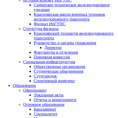
История КрИЖТ ИрГУПС
Сибирское техническое железнодорожное
училище
Красноярская школа военных техников
железнодорожного транспорта
Филиал ИрГУПС
Структура филиала
Красноярский техникум железнодорожного
транспорта
Руководство и органы управления
Директор
Факультеты и отделения
Приемная комиссия
Социальная инфраструктура
Общественные организации
Студенческие объединения
Студгородок
Спортивный комплекс
Образование
Официально
Локальные акты
Отчеты и мониторинги
Основное образование
Бакалавриат
Специалитет