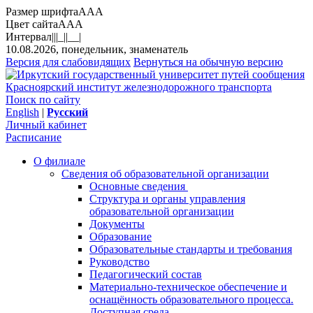
Размер шрифта
A
A
A
Цвет сайта
A
A
A
Интервал
||
|_|
|__|
10.08.2026, понедельник, знаменатель
Версия для слабовидящих
Вернуться на обычную версию
Красноярский институт железнодорожного транспорта
Поиск по сайту
English
|
Русский
Личный кабинет
Расписание
О филиале
Сведения об образовательной организации
Основные сведения
Структура и органы управления
образовательной организации
Документы
Образование
Образовательные стандарты и требования
Руководство
Педагогический состав
Материально-техническое обеспечение и
оснащённость образовательного процесса.
Доступная среда