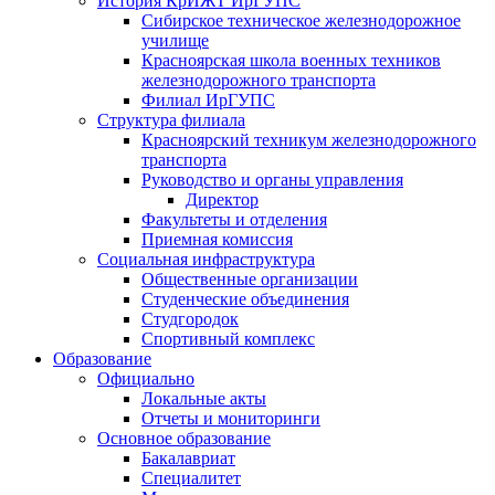
История КрИЖТ ИрГУПС
Сибирское техническое железнодорожное
училище
Красноярская школа военных техников
железнодорожного транспорта
Филиал ИрГУПС
Структура филиала
Красноярский техникум железнодорожного
транспорта
Руководство и органы управления
Директор
Факультеты и отделения
Приемная комиссия
Социальная инфраструктура
Общественные организации
Студенческие объединения
Студгородок
Спортивный комплекс
Образование
Официально
Локальные акты
Отчеты и мониторинги
Основное образование
Бакалавриат
Специалитет