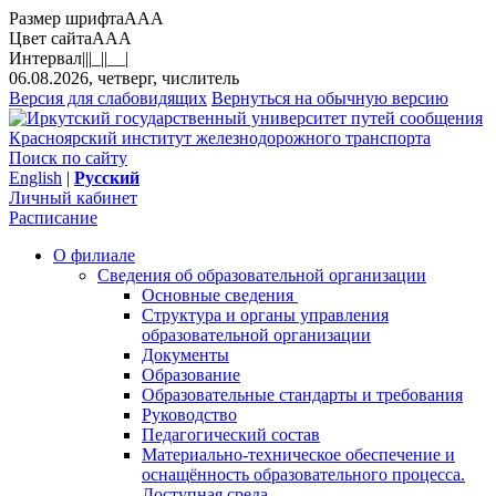
Размер шрифта
A
A
A
Цвет сайта
A
A
A
Интервал
||
|_|
|__|
06.08.2026, четверг, числитель
Версия для слабовидящих
Вернуться на обычную версию
Красноярский институт железнодорожного транспорта
Поиск по сайту
English
|
Русский
Личный кабинет
Расписание
О филиале
Сведения об образовательной организации
Основные сведения
Структура и органы управления
образовательной организации
Документы
Образование
Образовательные стандарты и требования
Руководство
Педагогический состав
Материально-техническое обеспечение и
оснащённость образовательного процесса.
Доступная среда