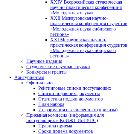
XXIV Всероссийская студенческая
научно-практическая конференция
«Молодежная наука»
XXII Межвузовская научно-
практическая конференция студентов
«Молодежная наука сибирского
региона»
XXI Межвузовская научно-
практическая конференция студентов
«Молодежная наука сибирского
региона»
Научные издания
Студенческие научные кружки
Конкурсы и гранты
Абитуриентам
Официально
Рейтинговые списки поступающих
Списки подавших документы
Статистика подачи документов
План набора
Информация о зачисленных (приказы)
Приемная комиссия (информация для
поступающих в КрИЖТ ИрГУПС)
Правила приема
Сроки приема документов