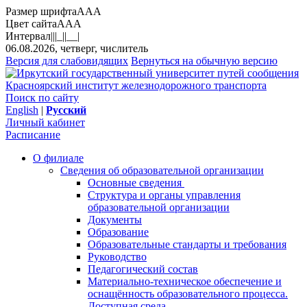
Размер шрифта
A
A
A
Цвет сайта
A
A
A
Интервал
||
|_|
|__|
06.08.2026, четверг, числитель
Версия для слабовидящих
Вернуться на обычную версию
Красноярский институт железнодорожного транспорта
Поиск по сайту
English
|
Русский
Личный кабинет
Расписание
О филиале
Сведения об образовательной организации
Основные сведения
Структура и органы управления
образовательной организации
Документы
Образование
Образовательные стандарты и требования
Руководство
Педагогический состав
Материально-техническое обеспечение и
оснащённость образовательного процесса.
Доступная среда