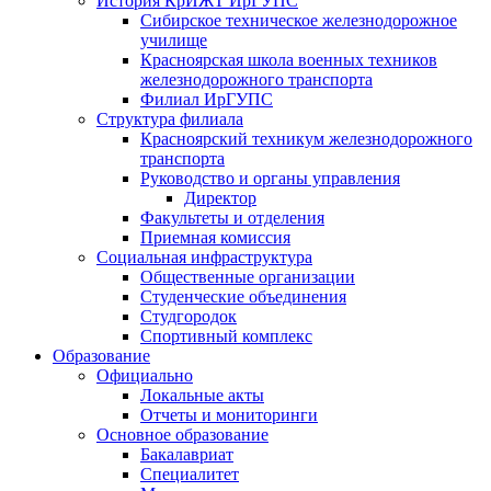
История КрИЖТ ИрГУПС
Сибирское техническое железнодорожное
училище
Красноярская школа военных техников
железнодорожного транспорта
Филиал ИрГУПС
Структура филиала
Красноярский техникум железнодорожного
транспорта
Руководство и органы управления
Директор
Факультеты и отделения
Приемная комиссия
Социальная инфраструктура
Общественные организации
Студенческие объединения
Студгородок
Спортивный комплекс
Образование
Официально
Локальные акты
Отчеты и мониторинги
Основное образование
Бакалавриат
Специалитет