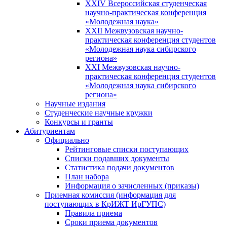
XXIV Всероссийская студенческая
научно-практическая конференция
«Молодежная наука»
XXII Межвузовская научно-
практическая конференция студентов
«Молодежная наука сибирского
региона»
XXI Межвузовская научно-
практическая конференция студентов
«Молодежная наука сибирского
региона»
Научные издания
Студенческие научные кружки
Конкурсы и гранты
Абитуриентам
Официально
Рейтинговые списки поступающих
Списки подавших документы
Статистика подачи документов
План набора
Информация о зачисленных (приказы)
Приемная комиссия (информация для
поступающих в КрИЖТ ИрГУПС)
Правила приема
Сроки приема документов