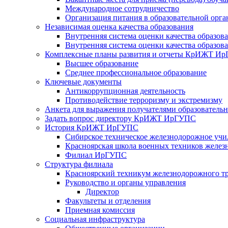
Международное сотрудничество
Организация питания в образовательной орг
Независимая оценка качества образования
Внутренняя система оценки качества образо
Внутренняя система оценки качества образо
Комплексные планы развития и отчеты КрИЖТ И
Высшее образование
Среднее профессиональное образование
Ключевые документы
Антикоррупционная деятельность
Противодействие терроризму и экстремизму
Анкета для выражения получателями образовательны
Задать вопрос директору КрИЖТ ИрГУПС
История КрИЖТ ИрГУПС
Сибирское техническое железнодорожное уч
Красноярская школа военных техников желез
Филиал ИрГУПС
Структура филиала
Красноярский техникум железнодорожного т
Руководство и органы управления
Директор
Факультеты и отделения
Приемная комиссия
Социальная инфраструктура