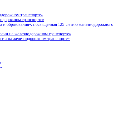
одорожном транспорте»
нодорожном транспорте»
а и образования», посвященная 125–летию железнодорожного
огии на железнодорожном транспорте»
огии на железнодорожном транспорте»
а»
а»