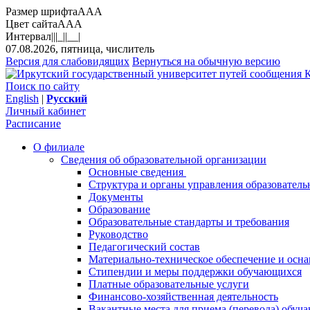
Размер шрифта
A
A
A
Цвет сайта
A
A
A
Интервал
||
|_|
|__|
07.08.2026, пятница, числитель
Версия для слабовидящих
Вернуться на обычную версию
К
Поиск по сайту
English
|
Русский
Личный кабинет
Расписание
О филиале
Сведения об образовательной организации
Основные сведения
Структура и органы управления образователь
Документы
Образование
Образовательные стандарты и требования
Руководство
Педагогический состав
Материально-техническое обеспечение и осна
Стипендии и меры поддержки обучающихся
Платные образовательные услуги
Финансово-хозяйственная деятельность
Вакантные места для приема (перевода) обуч