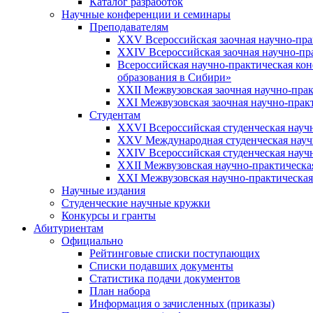
Каталог разработок
Научные конференции и семинары
Преподавателям
XXV Всероссийская заочная научно-пр
XXIV Всероссийская заочная научно-п
Всероссийская научно-практическая ко
образования в Сибири»
XXII Межвузовская заочная научно-пра
XXI Межвузовская заочная научно-прак
Студентам
XXVI Всероссийская студенческая науч
XXV Международная студенческая науч
XXIV Всероссийская студенческая науч
XXII Межвузовская научно-практическа
XXI Межвузовская научно-практическая
Научные издания
Студенческие научные кружки
Конкурсы и гранты
Абитуриентам
Официально
Рейтинговые списки поступающих
Списки подавших документы
Статистика подачи документов
План набора
Информация о зачисленных (приказы)