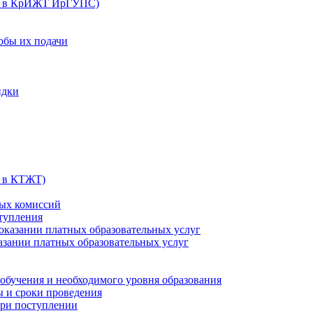
их в КрИЖТ ИрГУПС)
обы их подачи
идки
х в КТЖТ)
ных комиссий
ступления
 оказании платных образовательных услуг
казании платных образовательных услуг
обучения и необходимого уровня образования
ы и сроки проведения
ри поступлении