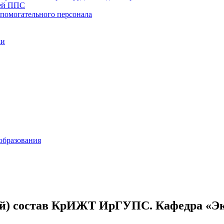
тей ППС
спомогательного персонала
ки
образования
ий) состав КрИЖТ ИрГУПС. Кафедра «Эк