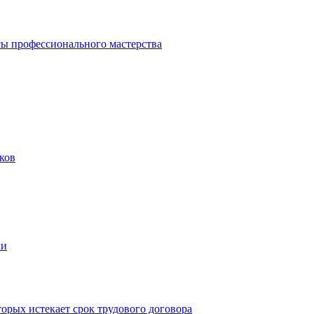
ы профессионального мастерства
ков
ки
рых истекает срок трудового договора