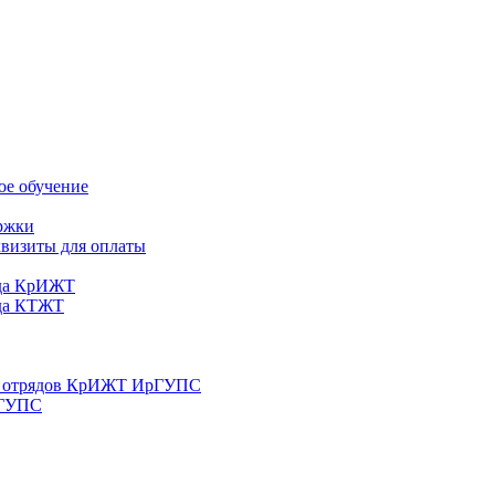
ое обучение
ржки
квизиты для оплаты
еда КрИЖТ
еда КТЖТ
их отрядов КрИЖТ ИрГУПС
рГУПС