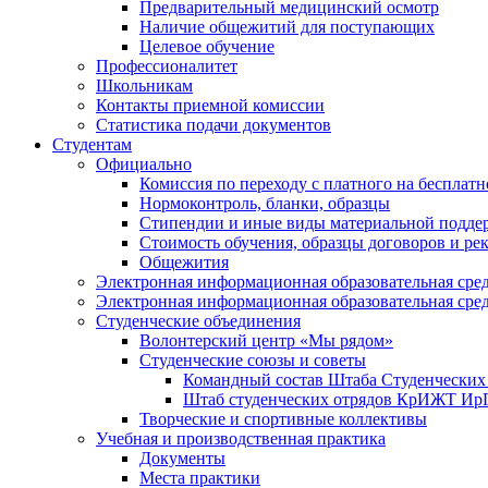
Предварительный медицинский осмотр
Наличие общежитий для поступающих
Целевое обучение
Профессионалитет
Школьникам
Контакты приемной комиссии
Статистика подачи документов
Студентам
Официально
Комиссия по переходу с платного на бесплатн
Нормоконтроль, бланки, образцы
Стипендии и иные виды материальной подде
Стоимость обучения, образцы договоров и ре
Общежития
Электронная информационная образовательная ср
Электронная информационная образовательная ср
Студенческие объединения
Волонтерский центр «Мы рядом»
Студенческие союзы и советы
Командный состав Штаба Студенческ
Штаб студенческих отрядов КрИЖТ И
Творческие и спортивные коллективы
Учебная и производственная практика
Документы
Места практики