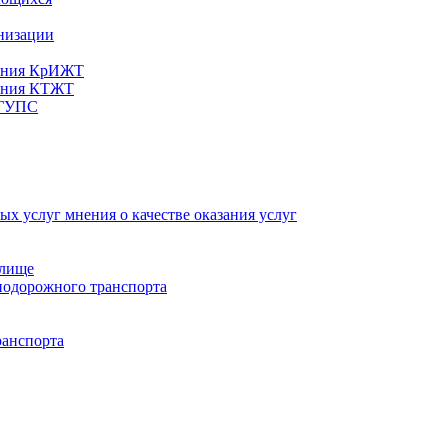
анизации
вания КрИЖТ
вания КТЖТ
рГУПС
х услуг мнения о качестве оказания услуг
илище
нодорожного транспорта
ранспорта