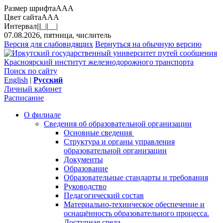
Размер шрифта
A
A
A
Цвет сайта
A
A
A
Интервал
||
|_|
|__|
07.08.2026, пятница, числитель
Версия для слабовидящих
Вернуться на обычную версию
Красноярский институт железнодорожного транспорта
Поиск по сайту
English
|
Русский
Личный кабинет
Расписание
О филиале
Сведения об образовательной организации
Основные сведения
Структура и органы управления
образовательной организации
Документы
Образование
Образовательные стандарты и требования
Руководство
Педагогический состав
Материально-техническое обеспечение и
оснащённость образовательного процесса.
Доступная среда