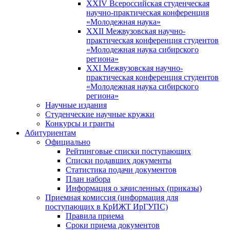
XXIV Всероссийская студенческая
научно-практическая конференция
«Молодежная наука»
XXII Межвузовская научно-
практическая конференция студентов
«Молодежная наука сибирского
региона»
XXI Межвузовская научно-
практическая конференция студентов
«Молодежная наука сибирского
региона»
Научные издания
Студенческие научные кружки
Конкурсы и гранты
Абитуриентам
Официально
Рейтинговые списки поступающих
Списки подавших документы
Статистика подачи документов
План набора
Информация о зачисленных (приказы)
Приемная комиссия (информация для
поступающих в КрИЖТ ИрГУПС)
Правила приема
Сроки приема документов