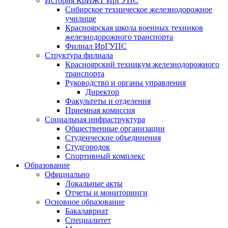
История КрИЖТ ИрГУПС
Сибирское техническое железнодорожное
училище
Красноярская школа военных техников
железнодорожного транспорта
Филиал ИрГУПС
Структура филиала
Красноярский техникум железнодорожного
транспорта
Руководство и органы управления
Директор
Факультеты и отделения
Приемная комиссия
Социальная инфраструктура
Общественные организации
Студенческие объединения
Студгородок
Спортивный комплекс
Образование
Официально
Локальные акты
Отчеты и мониторинги
Основное образование
Бакалавриат
Специалитет