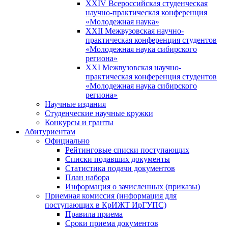
XXIV Всероссийская студенческая
научно-практическая конференция
«Молодежная наука»
XXII Межвузовская научно-
практическая конференция студентов
«Молодежная наука сибирского
региона»
XXI Межвузовская научно-
практическая конференция студентов
«Молодежная наука сибирского
региона»
Научные издания
Студенческие научные кружки
Конкурсы и гранты
Абитуриентам
Официально
Рейтинговые списки поступающих
Списки подавших документы
Статистика подачи документов
План набора
Информация о зачисленных (приказы)
Приемная комиссия (информация для
поступающих в КрИЖТ ИрГУПС)
Правила приема
Сроки приема документов