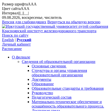
Размер шрифта
A
A
A
Цвет сайта
A
A
A
Интервал
||
|_|
|__|
09.08.2026, воскресенье, числитель
Версия для слабовидящих
Вернуться на обычную версию
Красноярский институт железнодорожного транспорта
Поиск по сайту
English
|
Русский
Личный кабинет
Расписание
О филиале
Сведения об образовательной организации
Основные сведения
Структура и органы управления
образовательной организации
Документы
Образование
Образовательные стандарты и требования
Руководство
Педагогический состав
Материально-техническое обеспечение и
оснащённость образовательного процесса.
Доступная среда