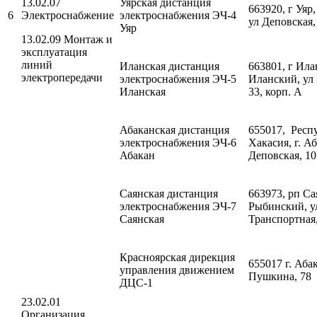
13.02.07
Уярская дистанция
663920, г Уяр,
6
Электроснабжение
электроснабжения ЭЧ-4
ул Деповская, 
Уяр
13.02.09 Монтаж и
эксплуатация
линий
Иланская дистанция
663801, г Ила
электропередачи
электроснабжения ЭЧ-5
Иланский, ул 
Иланская
33, корп. А
Абаканская дистанция
655017, Респ
электроснабжения ЭЧ-6
Хакасия, г. Аб
Абакан
Деповская, 1
Саянская дистанция
663973, рп Са
электроснабжения ЭЧ-7
Рыбинский, у
Саянская
Транспортная,
Красноярская дирекция
655017 г. Абак
управления движением
Пушкина, 78
ДЦС-1
23.02.01
Организация