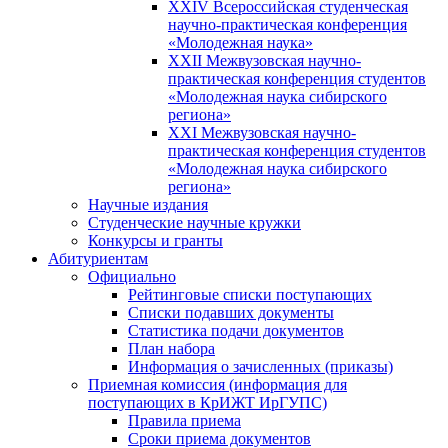
XXIV Всероссийская студенческая
научно-практическая конференция
«Молодежная наука»
XXII Межвузовская научно-
практическая конференция студентов
«Молодежная наука сибирского
региона»
XXI Межвузовская научно-
практическая конференция студентов
«Молодежная наука сибирского
региона»
Научные издания
Студенческие научные кружки
Конкурсы и гранты
Абитуриентам
Официально
Рейтинговые списки поступающих
Списки подавших документы
Статистика подачи документов
План набора
Информация о зачисленных (приказы)
Приемная комиссия (информация для
поступающих в КрИЖТ ИрГУПС)
Правила приема
Сроки приема документов