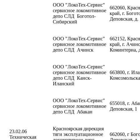
ООО "ЛокоТех-Сервис"
662060, Крас
сервисное локомотивное
край, г. Богото
депо СЛД Боготол-
Деповская, д.
Сибирский
ООО "ЛокоТех-Сервис"
662152, Крас
сервисное локомотивное
край, г. Ачинс
депо СЛД Ачинск
Коминтерна, д
ООО "ЛокоТех-Сервис"
сервисное локомотивное
663800, г. Ила
депо СЛД Канск-
Комсомольска
Иланский
ООО "ЛокоТех-Сервис"
655018, г. Аба
сервисное локомотивное
Деповская, 1
депо СЛД Абакан
Красноярская дирекция
23.02.06
тяги эксплуатационное
662060, г Бого
Техническая
локомотивное депо
Деповская, д.