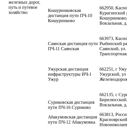
железных дорог,
путь и путевое
662950, Касно
Кошурниковская
хозяйство
Курагинский 
дистанция пути ПЧ-10
Кошурниково,
Кошурниково
Вокзальная, д.
663973, Касно
Саянская дистанция пути
Рыбинский ра
ПЧ-11 Саянская
Саянский, ул.
Транспортная,
Ужурская дистанция
662251, г Ужу
инфраструктуры ИЧ-1
Ужурский, ул
Ужур
Железнодорожн
662135, с Сур
Бирилюсский,
Суриковская дистанция
Вокзальная, д.
пути ПЧ-16 Суриково
663813, Росси
Абакумовская дистанция
Красноярский 
пути ПЧ-12 Абакумовка
Новониколаевк