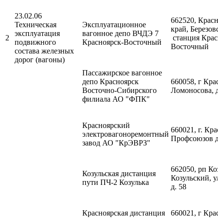
23.02.06
662520, Крас
Техническая
Эксплуатационное
край, Березов
эксплуатация
вагонное депо ВЧДЭ 7
2
станция Крас
подвижного
Красноярск-Восточный
Восточный
состава железных
дорог (вагоны)
Пассажирское вагонное
депо Красноярск
660058, г Кра
Восточно-Сибирского
Ломоносова, д
филиала АО "ФПК"
Красноярский
660021, г. Кра
электровагоноремонтный
Профсоюзов д
завод АО "КрЭВРЗ"
662050, рп Ко
Козульская дистанция
Козульский, у
пути ПЧ-2 Козулька
д. 58
Красноярская дистанция
660021, г Кра