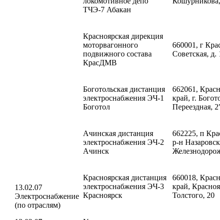
локомотивное депо
Кошурникова, 
ТЧЭ-7 Абакан
Красноярская дирекция
моторвагонного
660001, г Кра
подвижного состава
Советская, д. 
КрасДМВ
Боготольская дистанция
662061, Крас
электроснабжения ЭЧ-1
край, г. Богото
Боготол
Переездная, 
Ачинская дистанция
662225, п Кра
электроснабжения ЭЧ-2
р-н Назаровск
Ачинск
Железнодорожн
Красноярская дистанция
660018, Крас
электроснабжения ЭЧ-3
край, Красноя
13.02.07
Красноярск
Толстого, 20
Электроснабжение
(по отраслям)