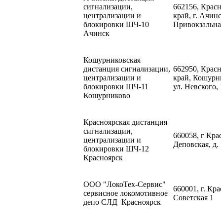
сигнализации,
662156, Крас
централизации и
край, г. Ачинс
блокировки ШЧ-10
Привокзальна
Ачинск
Кошурниковская
дистанция сигнализации,
662950, Крас
централизации и
край, Кошурни
блокировки ШЧ-11
ул. Невского, 
Кошурниково
Красноярская дистанция
сигнализации,
660058, г Кра
централизации и
Деповская, д.
блокировки ШЧ-12
Красноярск
ООО "ЛокоТех-Сервис"
660001, г. Кра
сервисное локомотивное
Советская 1
депо СЛД Красноярск