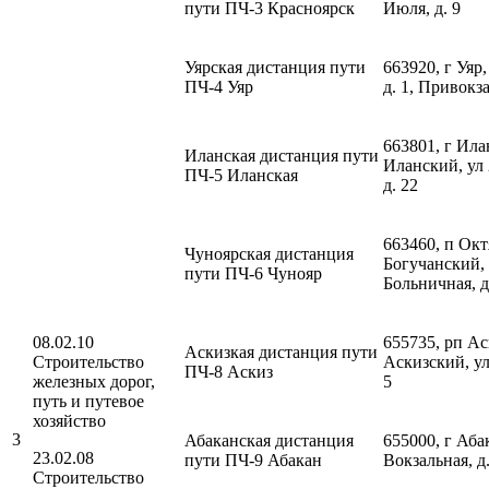
пути ПЧ-3 Красноярск
Июля, д. 9
Уярская дистанция пути
663920, г Уяр,
ПЧ-4 Уяр
д. 1, Привокз
663801, г Ила
Иланская дистанция пути
Иланский, ул 
ПЧ-5 Иланская
д. 22
663460, п Окт
Чуноярская дистанция
Богучанский,
пути ПЧ-6 Чунояр
Больничная, д
08.02.10
655735, рп Ас
Аскизкая дистанция пути
Строительство
Аскизский, ул
ПЧ-8 Аскиз
железных дорог,
5
путь и путевое
хозяйство
3
Абаканская дистанция
655000, г Аба
23.02.08
пути ПЧ-9 Абакан
Вокзальная, д.
Строительство