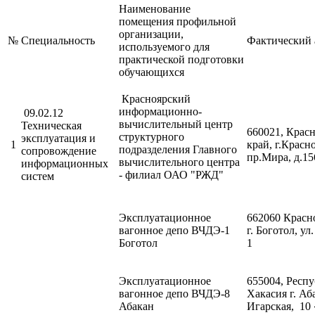
Наименование
помещения профильной
организации,
№
Специальность
Фактический 
используемого для
практической подготовки
обучающихся
Красноярский
информационно-
09.02.12
вычислительный центр
Техническая
660021, Крас
структурного
эксплуатация и
1
край, г.Красн
подразделения Главного
сопровождение
пр.Мира, д.15
вычислительного центра
информационных
- филиал ОАО "РЖД"
систем
Эксплуатационное
662060 Красн
вагонное депо ВЧДЭ-1
г. Боготол, ул
Боготол
1
Эксплуатационное
655004, Респ
вагонное депо ВЧДЭ-8
Хакасия г. Аб
Абакан
Игарская, 10