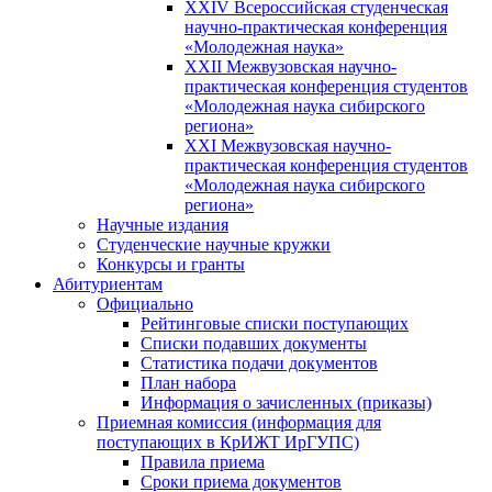
XXIV Всероссийская студенческая
научно-практическая конференция
«Молодежная наука»
XXII Межвузовская научно-
практическая конференция студентов
«Молодежная наука сибирского
региона»
XXI Межвузовская научно-
практическая конференция студентов
«Молодежная наука сибирского
региона»
Научные издания
Студенческие научные кружки
Конкурсы и гранты
Абитуриентам
Официально
Рейтинговые списки поступающих
Списки подавших документы
Статистика подачи документов
План набора
Информация о зачисленных (приказы)
Приемная комиссия (информация для
поступающих в КрИЖТ ИрГУПС)
Правила приема
Сроки приема документов