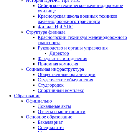
История КрИЖТ ИрГУПС
Сибирское техническое железнодорожное
училище
Красноярская школа военных техников
железнодорожного транспорта
Филиал ИрГУПС
Структура филиала
Красноярский техникум железнодорожного
транспорта
Руководство и органы управления
Директор
Факультеты и отделения
Приемная комиссия
Социальная инфраструктура
Общественные организации
Студенческие объединения
Студгородок
Спортивный комплекс
Образование
Официально
Локальные акты
Отчеты и мониторинги
Основное образование
Бакалавриат
Специалитет