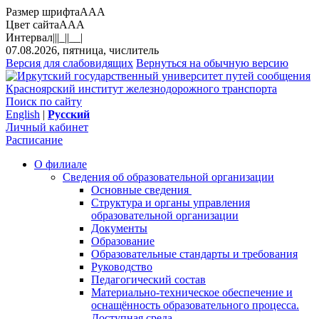
Размер шрифта
A
A
A
Цвет сайта
A
A
A
Интервал
||
|_|
|__|
07.08.2026, пятница, числитель
Версия для слабовидящих
Вернуться на обычную версию
Красноярский институт железнодорожного транспорта
Поиск по сайту
English
|
Русский
Личный кабинет
Расписание
О филиале
Сведения об образовательной организации
Основные сведения
Структура и органы управления
образовательной организации
Документы
Образование
Образовательные стандарты и требования
Руководство
Педагогический состав
Материально-техническое обеспечение и
оснащённость образовательного процесса.
Доступная среда