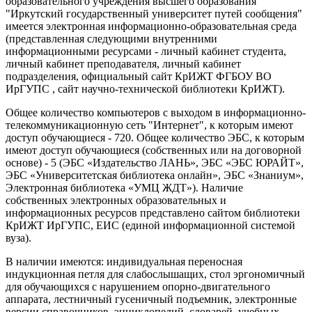
образовательного учреждения высшего образования
"Иркутский государственный университет путей сообщения"
имеется электронная информационно-образовательная среда
(представленная следующими внутренними
информационными ресурсами - личный кабинет студента,
личный кабинет преподавателя, личный кабинет
подразделения, официальный сайт КрИЖТ ФГБОУ ВО
ИрГУПС , сайт научно-технической библиотеки КрИЖТ).
Общее количество компьютеров с выходом в информационно-
телекоммуникационную сеть "Интернет", к которым имеют
доступ обучающиеся - 720. Общее количество ЭБС, к которым
имеют доступ обучающиеся (собственных или на договорной
основе) - 5 (ЭБС «Издательство ЛАНЬ», ЭБС «ЭБС ЮРАЙТ»,
ЭБС «Университетская библиотека онлайн», ЭБС «Знаниум»,
Электронная библиотека «УМЦ ЖДТ»). Наличие
собственных электронных образовательных и
информационных ресурсов представлено сайтом библиотеки
КрИЖТ ИрГУПС, ЕИС (единой информационной системой
вуза).
В наличии имеются: индивидуальная переносная
индукционная петля для слабослышащих, стол эргономичный
для обучающихся с нарушением опорно-двигательного
аппарата, лестничный гусеничный подъемник, электронные
версии справочников, энциклопедий, словарей, учебных