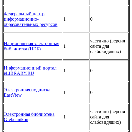
Федеральный центр
информационно-
1
0
образовательных ресурсов
частично (версия
Национальная электронная
1
сайта для
библиотека (НЭБ)
слабовидящих)
Информационный портал
1
0
eLIBRARY.RU
Электронная подписка
1
0
EastView
частично (версия
Электронная библиотека
1
сайта для
Grebennikon
слабовидящих)