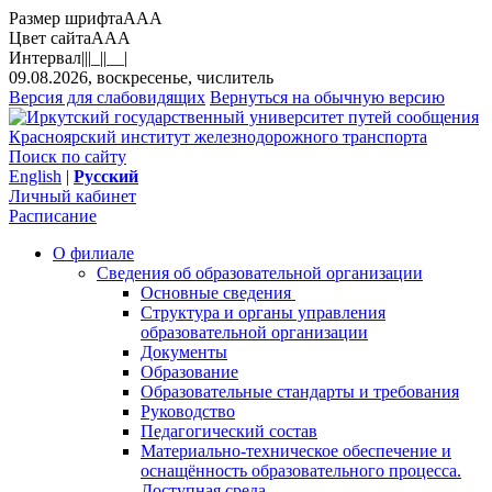
Размер шрифта
A
A
A
Цвет сайта
A
A
A
Интервал
||
|_|
|__|
09.08.2026, воскресенье, числитель
Версия для слабовидящих
Вернуться на обычную версию
Красноярский институт железнодорожного транспорта
Поиск по сайту
English
|
Русский
Личный кабинет
Расписание
О филиале
Сведения об образовательной организации
Основные сведения
Структура и органы управления
образовательной организации
Документы
Образование
Образовательные стандарты и требования
Руководство
Педагогический состав
Материально-техническое обеспечение и
оснащённость образовательного процесса.
Доступная среда