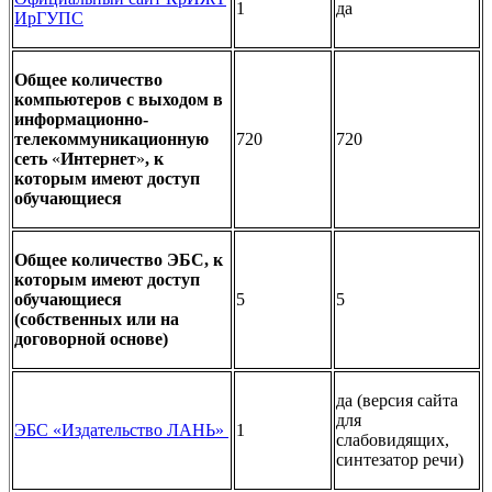
1
да
ИрГУПС
Общее количество
компьютеров с выходом в
информационно-
телекоммуникационную
720
720
сеть
«
Интернет
»
, к
которым имеют доступ
обучающиеся
Общее количество ЭБС, к
которым имеют доступ
обучающиеся
5
5
(собственных или на
договорной основе)
да (версия сайта
для
ЭБС «Издательство ЛАНЬ»
1
слабовидящих,
синтезатор речи)