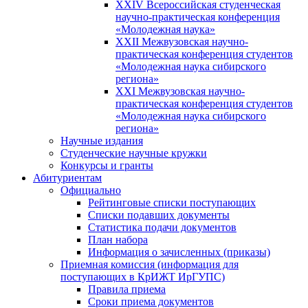
XXIV Всероссийская студенческая
научно-практическая конференция
«Молодежная наука»
XXII Межвузовская научно-
практическая конференция студентов
«Молодежная наука сибирского
региона»
XXI Межвузовская научно-
практическая конференция студентов
«Молодежная наука сибирского
региона»
Научные издания
Студенческие научные кружки
Конкурсы и гранты
Абитуриентам
Официально
Рейтинговые списки поступающих
Списки подавших документы
Статистика подачи документов
План набора
Информация о зачисленных (приказы)
Приемная комиссия (информация для
поступающих в КрИЖТ ИрГУПС)
Правила приема
Сроки приема документов