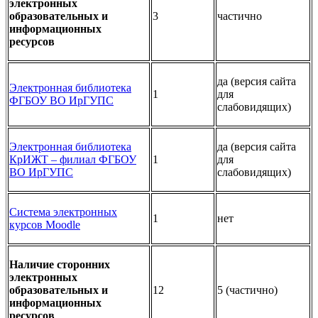
электронных
образовательных и
3
частично
информационных
ресурсов
да (версия сайта
Электронная библиотека
1
для
ФГБОУ ВО ИрГУПС
слабовидящих)
Электронная библиотека
да (версия сайта
КрИЖТ – филиал ФГБОУ
1
для
ВО ИрГУПС
слабовидящих)
Система электронных
1
нет
курсов Moodle
Наличие сторонних
электронных
образовательных и
12
5 (частично)
информационных
ресурсов