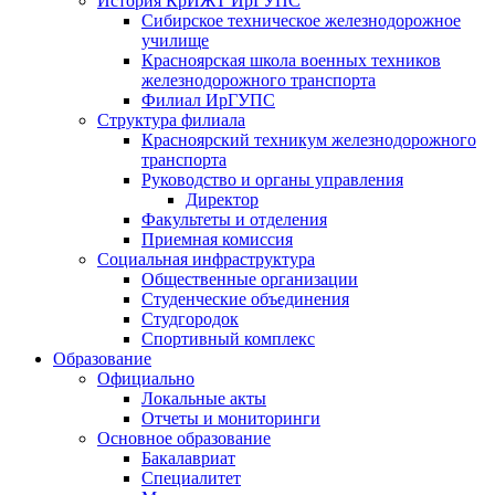
История КрИЖТ ИрГУПС
Сибирское техническое железнодорожное
училище
Красноярская школа военных техников
железнодорожного транспорта
Филиал ИрГУПС
Структура филиала
Красноярский техникум железнодорожного
транспорта
Руководство и органы управления
Директор
Факультеты и отделения
Приемная комиссия
Социальная инфраструктура
Общественные организации
Студенческие объединения
Студгородок
Спортивный комплекс
Образование
Официально
Локальные акты
Отчеты и мониторинги
Основное образование
Бакалавриат
Специалитет